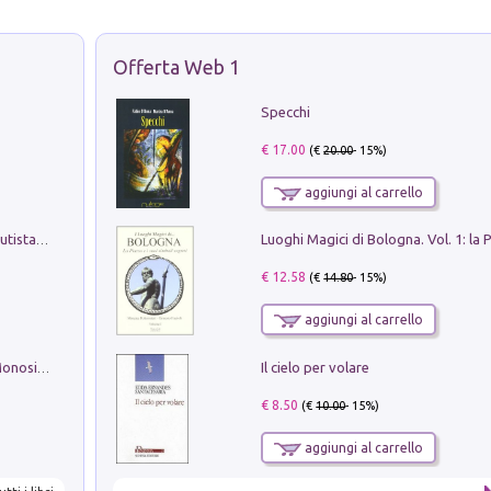
Offerta Web 1
Specchi
€ 17.00
(€
20.00
- 15%)
aggiungi al carrello
Pietro Bellotti Detto Canaletty. Un Vedutista Veneziano nella Francia dell'Ancien Régime
€ 12.58
(€
14.80
- 15%)
aggiungi al carrello
Il cielo per volare
La seduzione del gusto con Pipero & Monosilio
€ 8.50
(€
10.00
- 15%)
aggiungi al carrello