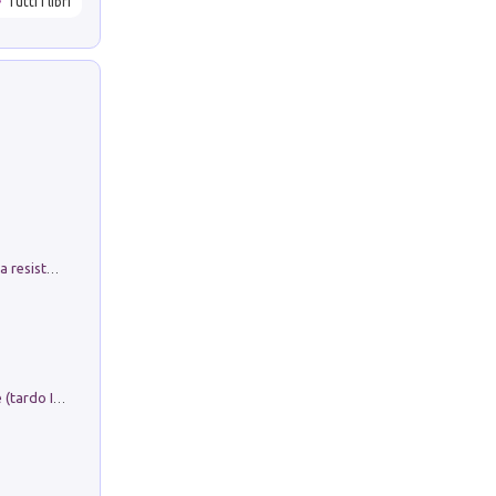
Tutti i libri
Memorial Santa Giulia. Sculture per la resistenza Monchio di Palagano
Sofiana. In Sicilia centro-meridionale (tardo III-metà IX secolo d.C.): dall'agro-town tardo-imperiale al villaggio medio-bizantino. Nuova ediz.