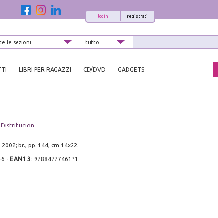
login
registrati
TTI
LIBRI PER RAGAZZI
CD/DVD
GADGETS
Distribucion
 2002; br., pp. 144, cm 14x22.
-6
-
EAN13
:
9788477746171