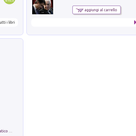
aggiungi al carrello
utti i libri
La comparsa. Perché il partito democratico non è mai nato