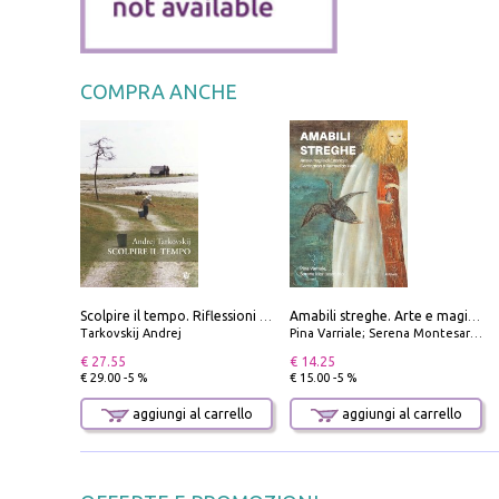
COMPRA ANCHE
Scolpire il tempo. Riflessioni sul cinema.
Amabili streghe. Arte e magie di Leonora Carrington e Remedios Varo
Tarkovskij Andrej
Pina Varriale; Serena Montesarchio
€ 27.55
€ 14.25
€ 29.00 -5 %
€ 15.00 -5 %
aggiungi al carrello
aggiungi al carrello