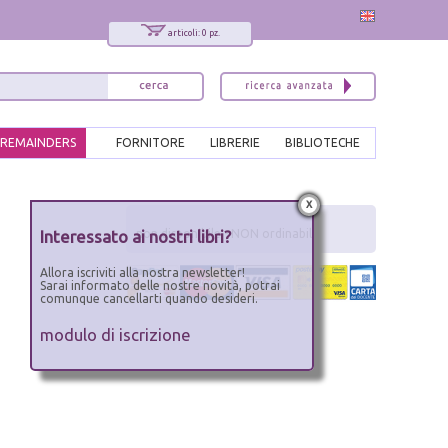
articoli: 0 pz.
REMAINDERS
FORNITORE
LIBRERIE
BIBLIOTECHE
x
Interessato ai nostri libri?
non disponibile - NON ordinabile
Allora iscriviti alla nostra newsletter!
Sarai informato delle nostre novità, potrai
comunque cancellarti quando desideri.
modulo di iscrizione