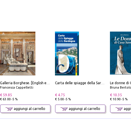
Le donne di 
Galleria Borghese. [English edition]
Carta delle spiagge della Sardegna. Con custodia
Francesca Cappelletti
Bruna Bertol
€ 59.85
€ 4.75
€ 10.35
€ 63.00 -5 %
€ 5.00 -5 %
€ 10.90 -5 %
aggiungi al carrello
aggiungi al carrello
aggiu