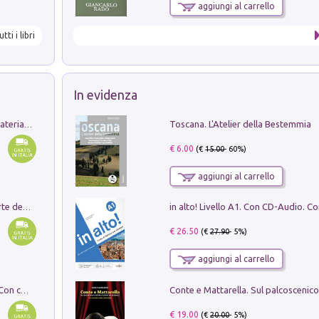
aggiungi al carrello
utti i libri
In evidenza
Toscana. L'Atelier della Bestemmia
L'orientalizzante a Capua. Contesti e materiali dagli scavi di Werner Johannowsky nella necropoli di Fornaci. Nuova ediz.
€ 6.00
(€
15.00
- 60%)
aggiungi al carrello
Ricerche dei dottorandi in storia dell'arte della Sapienza
€ 26.50
(€
27.90
- 5%)
aggiungi al carrello
I monumenti funerari del Lazio antico. Con cartella con tavole
€ 19.00
(€
20.00
- 5%)