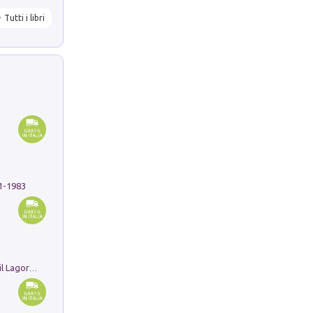
Tutti i libri
91-1983
Pastori. Sguardi contemporanei tra il Lagorai e la pianura. Ediz. illustrata