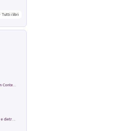
Tutti i libri
in alto! Livello A1. Con CD-Audio. Con Contenuto digitale per accesso on line
Conte e Mattarella. Sul palcoscenico e dietro le quinte del Quirinale. Un racconto sulle istituzioni