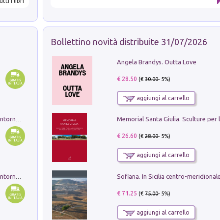
utti i libri
Bollettino novità distribuite 31/07/2026
Angela Brandys. Outta Love
€ 28.50
(€
30.00
- 5%)
aggiungi al carrello
Ruderi delle ville Romano Sabine nei dintorni di Poggio Mirteto. Illustrati dal dott.re prof.re cav.re Ercole Nardi regio ispettore degli scavi e monumenti. Anno 1885. Tavole e studio. Con 25 tavole fuori testo in cartella editoriale
€ 26.60
(€
28.00
- 5%)
aggiungi al carrello
Ruderi delle ville Romano Sabine nei dintorni di Poggio Mirteto. Illustrati dal dott.re prof.re cav.re Ercole Nardi regio ispettore degli scavi e monumenti. Anno 1885
€ 71.25
(€
75.00
- 5%)
aggiungi al carrello