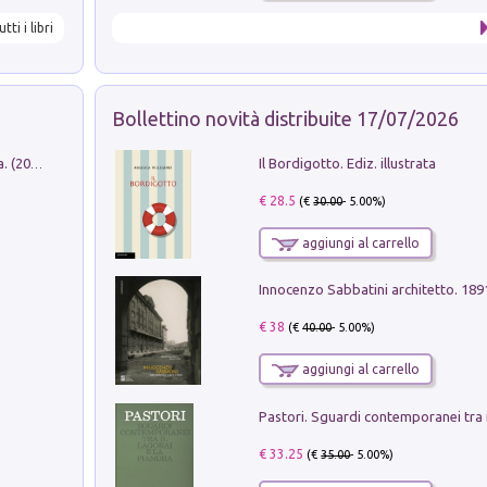
utti i libri
Bollettino novità distribuite 17/07/2026
Il Bordigotto. Ediz. illustrata
Dromos. Libro periodico di architettura. (2026). Vol. 15: Post-model
€ 28.5
(€
30.00
- 5.00%)
aggiungi al carrello
Innocenzo Sabbatini architetto. 18
€ 38
(€
40.00
- 5.00%)
aggiungi al carrello
€ 33.25
(€
35.00
- 5.00%)