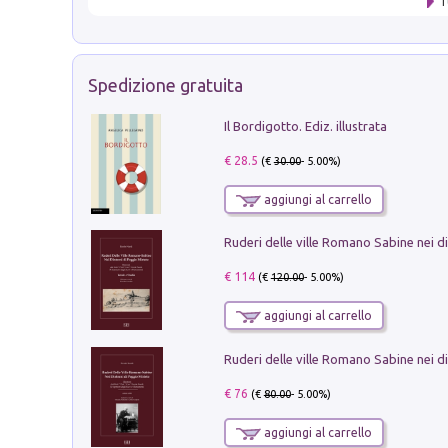
T
Spedizione gratuita
Il Bordigotto. Ediz. illustrata
€ 28.5
(€
30.00
- 5.00%)
aggiungi al carrello
€ 114
(€
120.00
- 5.00%)
aggiungi al carrello
€ 76
(€
80.00
- 5.00%)
aggiungi al carrello