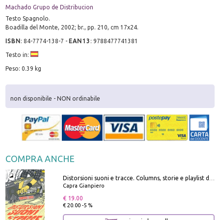
Machado Grupo de Distribucion
Testo Spagnolo.
Boadilla del Monte, 2002; br., pp. 210, cm 17x24.
ISBN
:
84-7774-138-7
-
EAN13
:
9788477741381
Testo in:
Peso: 0.39 kg
non disponibile - NON ordinabile
COMPRA ANCHE
Distorsioni suoni e tracce. Columns, storie e playlist dalla scena hardcore punk italiana degli anni '90
Capra Gianpiero
€ 19.00
€ 20.00 -5 %