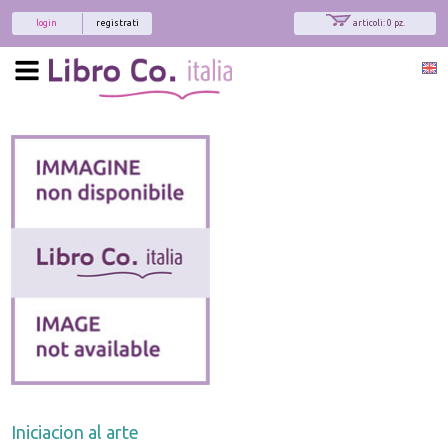
login
registrati
articoli: 0 pz.
Iniciacion al arte