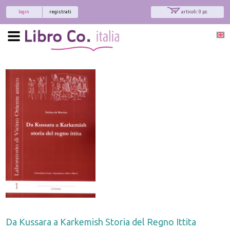
login
registrati
articoli: 0 pz.
Da Kussara a Karkemish Storia del Regno Ittita