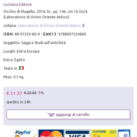
LoGisma Editore
Vicchio di Mugello, 2016; br., pp. 146, cm 16,5x24.
(Laboratorio di Vicino Oriente Antico).
collana:
Laboratorio di Vicino Oriente Antico
ISBN
:
88-97530-80-X
-
EAN13
:
9788897530800
Soggetto: Saggi e Studi sull'antichità
Luoghi: Extra Europa
Extra: Egitto
Testo in:
Peso: 0.3 kg
€ 21.37
€ 22.50
-5%
spedito in 24h
aggiungi al carrello