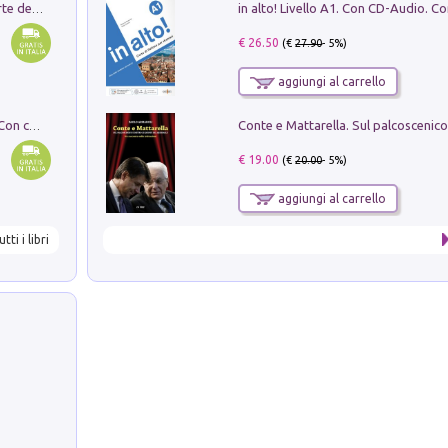
Ricerche dei dottorandi in storia dell'arte della Sapienza
€ 26.50
(€
27.90
- 5%)
aggiungi al carrello
I monumenti funerari del Lazio antico. Con cartella con tavole
€ 19.00
(€
20.00
- 5%)
aggiungi al carrello
utti i libri