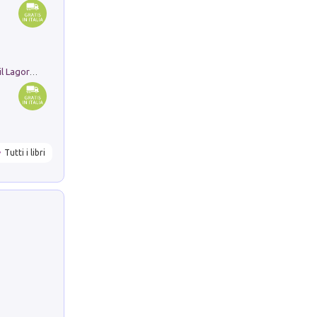
Pastori. Sguardi contemporanei tra il Lagorai e la pianura. Ediz. illustrata
Tutti i libri