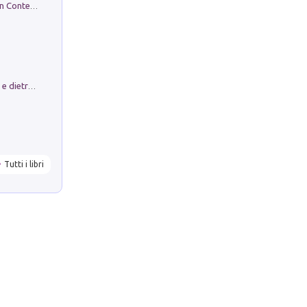
in alto! Livello A1. Con CD-Audio. Con Contenuto digitale per accesso on line
Conte e Mattarella. Sul palcoscenico e dietro le quinte del Quirinale. Un racconto sulle istituzioni
Tutti i libri