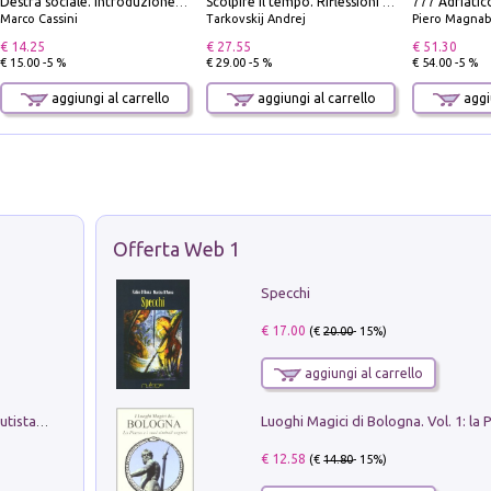
Destra sociale. Introduzione alla «terza via», tra identità, comunità e alternativa al sistema
Scolpire il tempo. Riflessioni sul cinema.
Marco Cassini
Tarkovskij Andrej
Piero Magnabosco; Dar
€ 14.25
€ 27.55
€ 51.30
€ 15.00 -5 %
€ 29.00 -5 %
€ 54.00 -5 %
aggiungi al carrello
aggiungi al carrello
aggiu
Offerta Web 1
Specchi
€ 17.00
(€
20.00
- 15%)
aggiungi al carrello
Pietro Bellotti Detto Canaletty. Un Vedutista Veneziano nella Francia dell'Ancien Régime
€ 12.58
(€
14.80
- 15%)