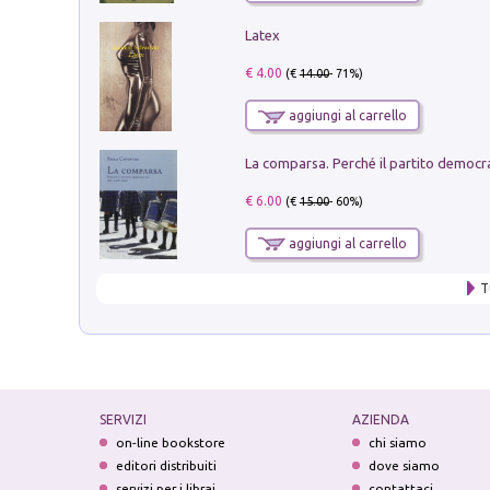
Latex
€ 4.00
(€
14.00
- 71%)
aggiungi al carrello
€ 6.00
(€
15.00
- 60%)
aggiungi al carrello
T
SERVIZI
AZIENDA
on-line bookstore
chi siamo
editori distribuiti
dove siamo
servizi per i librai
contattaci