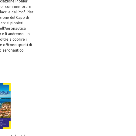
ociazione Pionieri
3) per commemorare
acci e dal Prof. Pier
zione del Capo di
o: «I pionieri -
dell'Aeronautica
 e li andremo - in
ltre a coprire i
he offrono spunti di
mo aeronautico