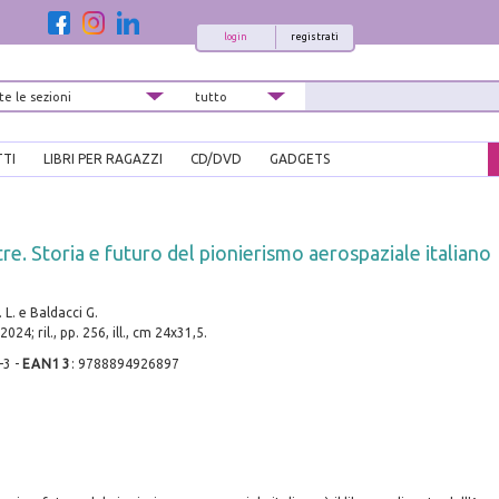
login
registrati
TTI
LIBRI PER RAGAZZI
CD/DVD
GADGETS
tre. Storia e futuro del pionierismo aerospaziale italiano
 L. e Baldacci G.
024; ril., pp. 256, ill., cm 24x31,5.
-3
-
EAN13
:
9788894926897