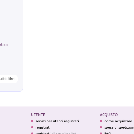
La comparsa. Perché il partito democratico non è mai nato
utti i libri
UTENTE
ACQUISTO
servizi per utenti registrati
come acquistare
registrati
spese di spedizio
registrati alla mailing list
FAQ