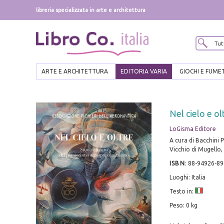
libreria specializzata in arte e architettura
ARTE E ARCHITETTURA
EDITORIA VARIA
GIOCHI E FUME
Nel cielo e ol
LoGisma Editore
A cura di Bacchini P.
Vicchio di Mugello, 2
ISBN
:
88-94926-89
Luoghi: Italia
Testo in:
Peso: 0 kg