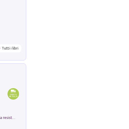
Tutti i libri
Memorial Santa Giulia. Sculture per la resistenza Monchio di Palagano