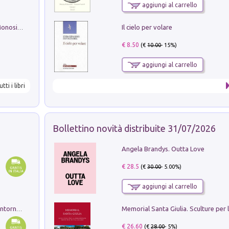
aggiungi al carrello
Il cielo per volare
La seduzione del gusto con Pipero & Monosilio
€ 8.50
(€
10.00
- 15%)
aggiungi al carrello
utti i libri
Bollettino novità distribuite 31/07/2026
Angela Brandys. Outta Love
€ 28.5
(€
30.00
- 5.00%)
aggiungi al carrello
Ruderi delle ville Romano Sabine nei dintorni di Poggio Mirteto. Illustrati dal dott.re prof.re cav.re Ercole Nardi regio ispettore degli scavi e monumenti. Anno 1885. Tavole e studio. Con 25 tavole fuori testo in cartella editoriale
€ 26.60
(€
28.00
- 5%)