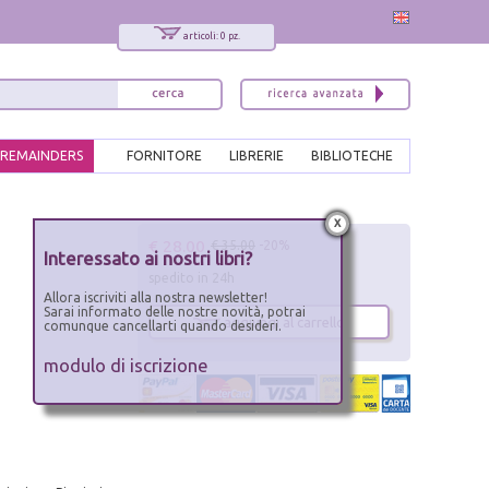
articoli: 0 pz.
REMAINDERS
FORNITORE
LIBRERIE
BIBLIOTECHE
x
€ 28.00
€ 35.00
-20%
Interessato ai nostri libri?
spedito in 24h
Allora iscriviti alla nostra newsletter!
Sarai informato delle nostre novità, potrai
aggiungi al carrello
comunque cancellarti quando desideri.
modulo di iscrizione