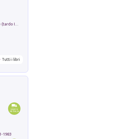
Sofiana. In Sicilia centro-meridionale (tardo III-metà IX secolo d.C.): dall'agro-town tardo-imperiale al villaggio medio-bizantino. Nuova ediz.
Tutti i libri
91-1983