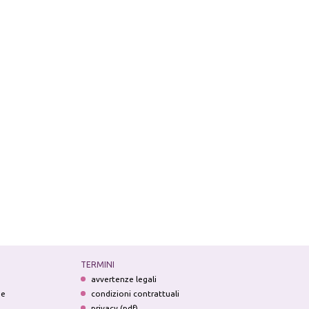
TERMINI
avvertenze legali
ne
condizioni contrattuali
privacy (pdf)