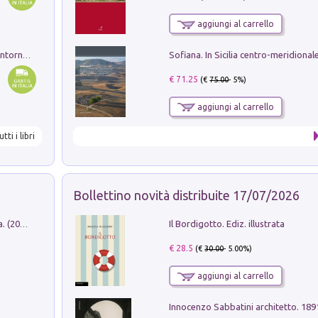
aggiungi al carrello
Ruderi delle ville Romano Sabine nei dintorni di Poggio Mirteto. Illustrati dal dott.re prof.re cav.re Ercole Nardi regio ispettore degli scavi e monumenti. Anno 1885
€ 71.25
(€
75.00
- 5%)
aggiungi al carrello
utti i libri
Bollettino novità distribuite 17/07/2026
Il Bordigotto. Ediz. illustrata
Dromos. Libro periodico di architettura. (2026). Vol. 15: Post-model
€ 28.5
(€
30.00
- 5.00%)
aggiungi al carrello
Innocenzo Sabbatini architetto. 18