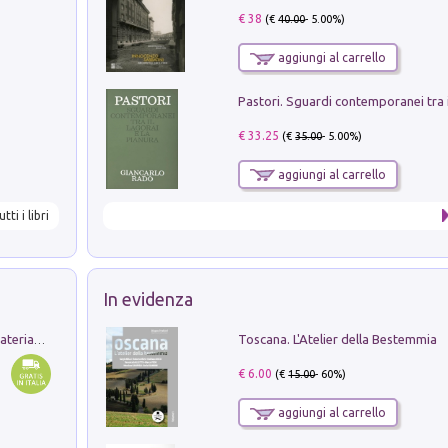
€ 38
(€
40.00
- 5.00%)
aggiungi al carrello
€ 33.25
(€
35.00
- 5.00%)
aggiungi al carrello
utti i libri
In evidenza
Toscana. L'Atelier della Bestemmia
L'orientalizzante a Capua. Contesti e materiali dagli scavi di Werner Johannowsky nella necropoli di Fornaci. Nuova ediz.
€ 6.00
(€
15.00
- 60%)
aggiungi al carrello