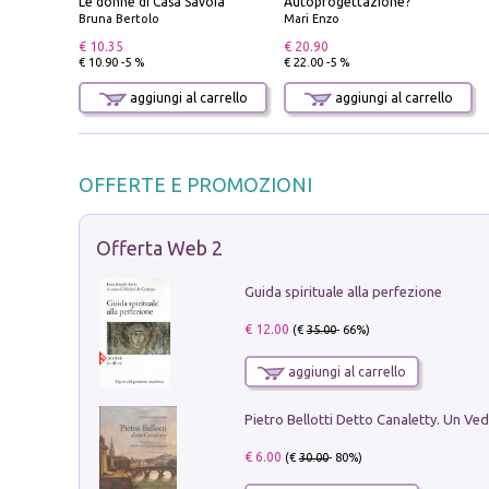
Le donne di Casa Savoia
Autoprogettazione?
Bruna Bertolo
Mari Enzo
€ 10.35
€ 20.90
€ 10.90 -5 %
€ 22.00 -5 %
aggiungi al carrello
aggiungi al carrello
OFFERTE E PROMOZIONI
Offerta Web 2
Guida spirituale alla perfezione
€ 12.00
(€
35.00
- 66%)
aggiungi al carrello
€ 6.00
(€
30.00
- 80%)