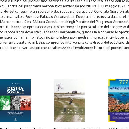
Storia e futuro del pionierismo aerospaziale italiano è il libro realizzato dall'Ass
 la più antica del panorama aeronautico nazionale (costituita il 24 maggio192
aguardo del centesimo anniversario del Sodalizio. Curato dal Generale Giorgio Bald
ato presentato a Roma, a Palazzo Aeronautica. L'opera, impreziosita dalla prefa
'Aeronautica - Gen. SA Luca Goretti - anch'egli Pioniere del Progresso Aeronautic
Goretti - hanno sempre rappresentato nel tempo la pietra miliare del progresso 
bro rappresenta dove sta guardando l'Aeronautica, guarda in alto verso lo Spazio
ristica come hanno fatto i nostri predecessori negli anni precedenti». L'opera, o
onierismo aviatorio in Italia, comprende interventi a cura di soci del sodalizio c
oiezione nei vari settori che caratterizzano l'evoluzione futura del pionieris