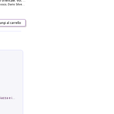
777 Adriatico orientale. Vol. 2: Costa della Dalmazia da Zara a Molunat, Isole della Dalmazia Meridionale e Montenegro
io Silvestro; Marco Sbrizzi
ngi al carrello
Luoghi Magici di Bologna. Vol. 1: la Piazza e i Suoi Simboli Segreti