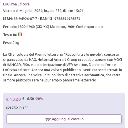
LoGisma Editore
Vicchio di Mugello, 2024; br., pp. 270, ill., cm 15x21.
ISBN
:
88-94926-87-7
-
EAN13
:
9788894926873
Periodo: 1800-1960 (XIX-XX) Moderno,1960- Contemporaneo
Testo in:
Peso: 0 kg
La XII antologia del Premio letterario "Racconti tra le nuvole", concorso
organizzato da HAG, Historical Aircraft Group in collaborazione con VOCI
di HANGAR, FISA, e la partecipazione di VFR Aviation, Donne dell'Aria e
LoGisma editore. Ancora una volta si pubblicano i venti racconti arrivati in
finale. Ancora una volta un buon libro di narrativa aeronautica, che resta
sempre piuttosto rara nel pur ampio panorama letterario.
€ 13.20
€ 16.50
-20%
spedito in 24h
aggiungi al carrello