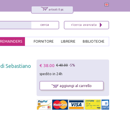
articoli: 0 pz.
REMAINDERS
FORNITORE
LIBRERIE
BIBLIOTECHE
x
€ 38.00
 di Sebastiano
€ 40.00
-5%
Interessato ai nostri libri?
spedito in 24h
Allora iscriviti alla nostra newsletter!
Sarai informato delle nostre novità, potrai
aggiungi al carrello
comunque cancellarti quando desideri.
modulo di iscrizione