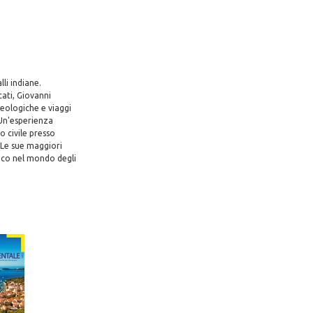
li indiane.
cati, Giovanni
heologiche e viaggi
. Un'esperienza
o civile presso
. Le sue maggiori
nico nel mondo degli