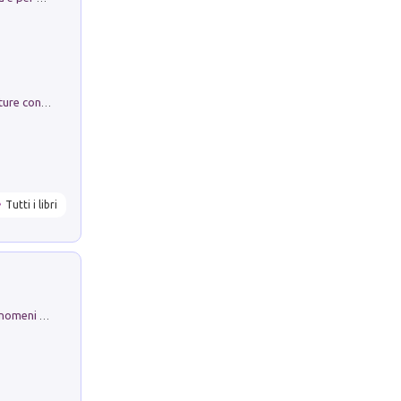
Arie per Carlo Broschi Farinelli. Partiture con riduzione per clavicembalo (o pianoforte). Seconda serie. Vol. 5
Tutti i libri
Luci e colori del cielo. Manuale sui fenomeni ottici che si verificano in atmosfera, nella scienza e nella storia: come osservarli e fotografarli