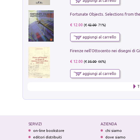
aggiungi al carrello
€ 12.00
(€
42.00
- 71%)
aggiungi al carrello
€ 12.00
(€
35.00
- 66%)
aggiungi al carrello
T
SERVIZI
AZIENDA
on-line bookstore
chi siamo
editori distribuiti
dove siamo