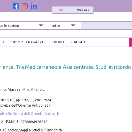
login
registrati
TTI
LIBRI PER RAGAZZI
CD/DVD
GADGETS
riente. Tra Mediterraneo e Asia centrale. Studi in ricordo
tino, Marazzi M. e Milano L.
022; ril., pp. 192, ill., cm 17x24.
 Civiltà dell'Oriente Antico. 25).
di sulle Civiltà dell'Oriente Antico
-2
-
EAN13
:
9788894926538
XI) Antico,Saggi e Studi sull'antichità