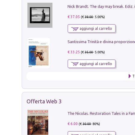
Nick Brandt. The day may break. Ediz. i
€ 37.05
(€
39.00
- 5.00%)
aggiungi al carrello
€ 33.25
(€
35.00
- 5.00%)
aggiungi al carrello
T
Offerta Web 3
€ 6.00
(€
30.00
- 80%)