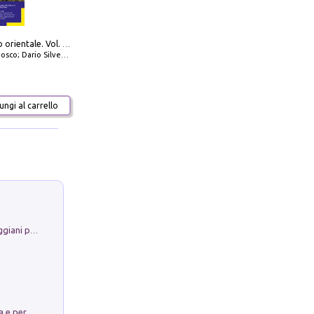
777 Adriatico orientale. Vol. 2: Costa della Dalmazia da Zara a Molunat, Isole della Dalmazia Meridionale e Montenegro
io Silvestro; Marco Sbrizzi
ngi al carrello
La Porta Filosofica di Claudio Parmiggiani per il Sacro Eremo di Camaldoli
Obbedisco. Garibaldi Eroe per Scelta e per Destino