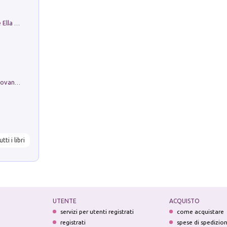
Fortunate Objects. Selections from the Ella Fontanals-Cisneros Collection. Objetos Afortunados. Selección de la Colección Ella Fontanals-Cisneros
Firenze nell'Ottocento nei disegni di Giovanni Ferruccio Moro (1859­1948)
utti i libri
UTENTE
ACQUISTO
servizi per utenti registrati
come acquistare
registrati
spese di spedizio