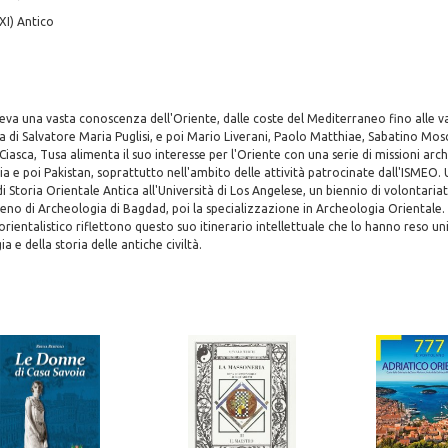
XI) Antico
va una vasta conoscenza dell'Oriente, dalle coste del Mediterraneo fino alle val
la di Salvatore Maria Puglisi, e poi Mario Liverani, Paolo Matthiae, Sabatino Mos
Ciasca, Tusa alimenta il suo interesse per l'Oriente con una serie di missioni arc
ndia e poi Pakistan, soprattutto nell'ambito delle attività patrocinate dall'ISMEO
i Storia Orientale Antica all'Università di Los Angelese, un biennio di volontariat
aqueno di Archeologia di Bagdad, poi la specializzazione in Archeologia Orientale
orientalistico riflettono questo suo itinerario intellettuale che lo hanno reso u
a e della storia delle antiche civiltà.