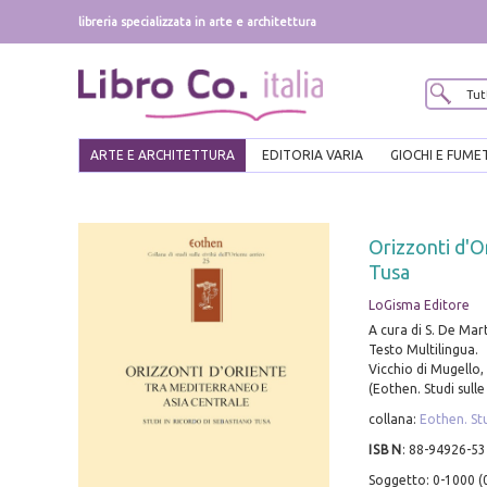
libreria specializzata in arte e architettura
ARTE E ARCHITETTURA
EDITORIA VARIA
GIOCHI E FUME
Orizzonti d'O
Tusa
LoGisma Editore
A cura di S. De Mar
Testo Multilingua.
Vicchio di Mugello, 2
(Eothen. Studi sulle
collana:
Eothen. Stu
ISBN
:
88-94926-53
Soggetto: 0-1000 (0-