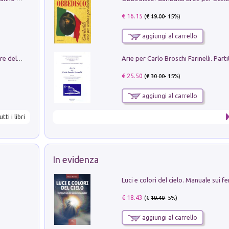
€ 16.15
(€
19.00
- 15%)
aggiungi al carrello
Klose dell'altro mondo. Miro il pescatore del goal
€ 25.50
(€
30.00
- 15%)
aggiungi al carrello
utti i libri
In evidenza
€ 18.43
(€
19.40
- 5%)
aggiungi al carrello