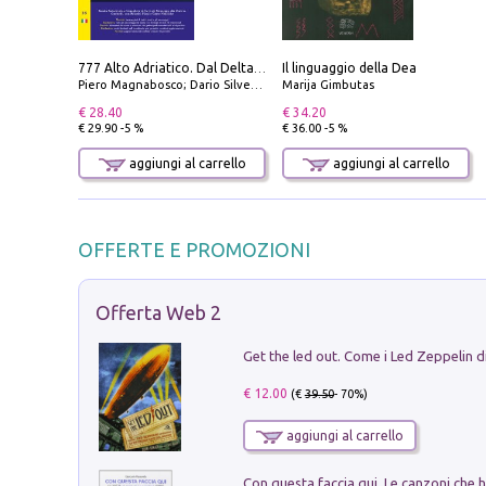
Il linguaggio della Dea
777 Alto Adriatico. Dal Delta del Po a Capo Promontore. Con QR Code
Piero Magnabosco; Dario Silvestro; Marco Sbrizzi
Marija Gimbutas
€ 28.40
€ 34.20
€ 29.90 -5 %
€ 36.00 -5 %
aggiungi al carrello
aggiungi al carrello
OFFERTE E PROMOZIONI
Offerta Web 2
€ 12.00
(€
39.50
- 70%)
aggiungi al carrello