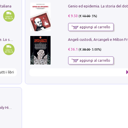
taliana
€ 9.50
(€
10.00
- 5%)
aggiungi al carrello
Angeli custodi, Arcangeli e Milton F
Santissima Trinità e divina proporzione. Lo studio della proporzione nell'arte come ricerca del mistero trinitario
€ 36.1
(€
38.00
- 5.00%)
aggiungi al carrello
utti i libri
The Nicolas. Restoration Tales in a Family History