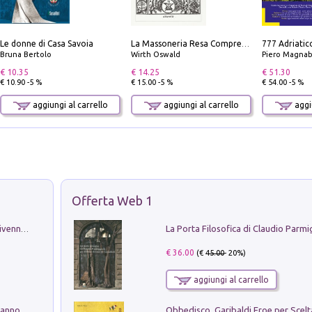
Le donne di Casa Savoia
La Massoneria Resa Comprensibile ai Suoi Adepti. Vol. 3: il Maestro.
Bruna Bertolo
Wirth Oswald
Piero Magnabosco; Dar
€ 10.35
€ 14.25
€ 51.30
€ 10.90 -5 %
€ 15.00 -5 %
€ 54.00 -5 %
aggiungi al carrello
aggiungi al carrello
aggiu
Offerta Web 1
Get the led out. Come i Led Zeppelin divennero la più grande band del mondo
€ 36.00
(€
45.00
- 20%)
aggiungi al carrello
Con questa faccia qui. Le canzoni che hanno fatto la storia di Ligabue