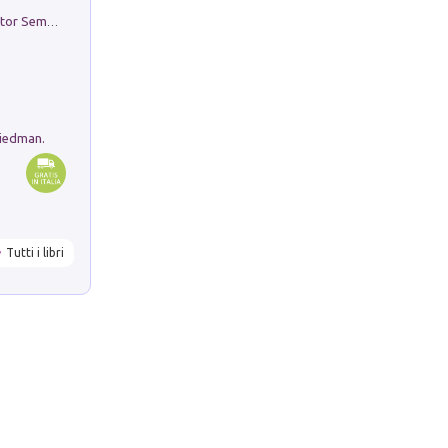
Genio ed epidemia. La storia del dottor Semmelweis, il Salvatore delle Madri
riedman.
Tutti i libri