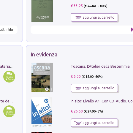
€ 33.25
(€
35.00
- 5.00%)
aggiungi al carrello
utti i libri
In evidenza
Toscana. L'Atelier della Bestemmia
L'orientalizzante a Capua. Contesti e materiali dagli scavi di Werner Johannowsky nella necropoli di Fornaci. Nuova ediz.
€ 6.00
(€
15.00
- 60%)
aggiungi al carrello
Ricerche dei dottorandi in storia dell'arte della Sapienza
€ 26.50
(€
27.90
- 5%)
aggiungi al carrello