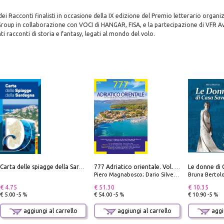
ei Racconti finalisti in occasione della IX edizione del Premio letterario organ
 Group in collaborazione con VOCI di HANGAR, FISA, e la partecipazione di VFR A
i racconti di storia e fantasy, legati al mondo del volo.
Le donne di 
Carta delle spiagge della Sardegna. Con custodia
777 Adriatico orientale. Vol. 1: Istria, Costa della Dalmazia da Smrika a Zara, Isole del Quarnaro, Pag, Arcipelaghi di Zara, Sibenico e Incoronate
Piero Magnabosco; Dario Silvestro; Marco Sbrizzi
Bruna Bertol
€ 4.75
€ 51.30
€ 10.35
€ 5.00 -5 %
€ 54.00 -5 %
€ 10.90 -5 %
aggiungi al carrello
aggiungi al carrello
aggiu