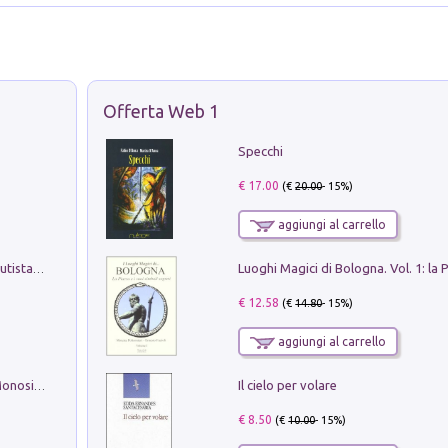
Offerta Web 1
Specchi
€ 17.00
(€
20.00
- 15%)
aggiungi al carrello
Pietro Bellotti Detto Canaletty. Un Vedutista Veneziano nella Francia dell'Ancien Régime
€ 12.58
(€
14.80
- 15%)
aggiungi al carrello
Il cielo per volare
La seduzione del gusto con Pipero & Monosilio
€ 8.50
(€
10.00
- 15%)