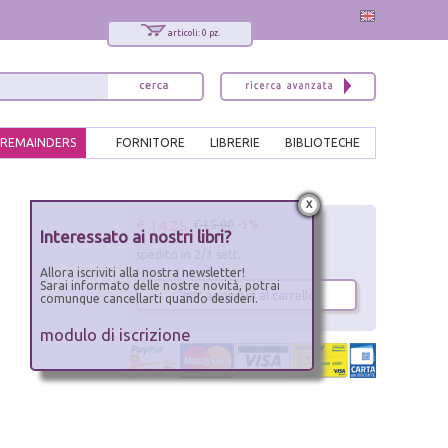
articoli: 0 pz.
REMAINDERS
FORNITORE
LIBRERIE
BIBLIOTECHE
x
€ 14.25
€ 15.00
-5%
Interessato ai nostri libri?
spedito in 2/3 sett.
Allora iscriviti alla nostra newsletter!
Sarai informato delle nostre novità, potrai
aggiungi al carrello
comunque cancellarti quando desideri.
modulo di iscrizione