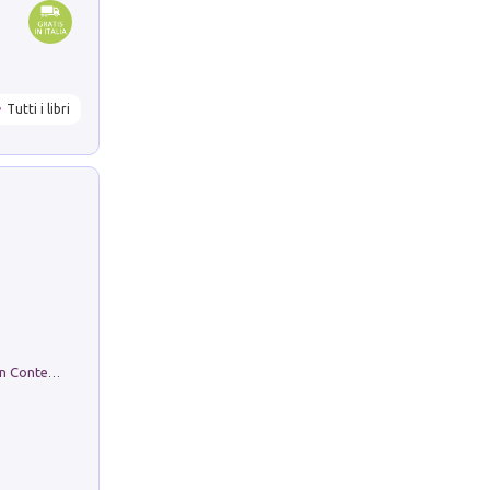
Tutti i libri
in alto! Livello A1. Con CD-Audio. Con Contenuto digitale per accesso on line