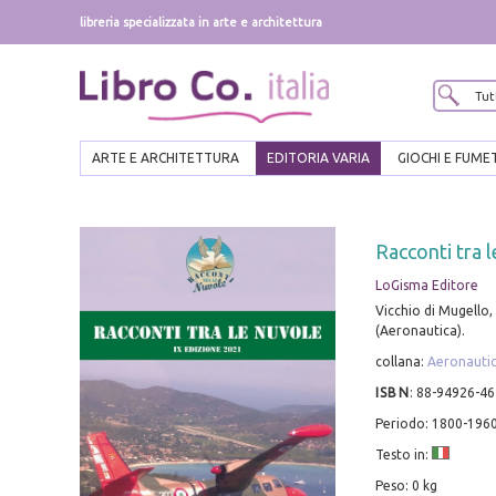
libreria specializzata in arte e architettura
ARTE E ARCHITETTURA
EDITORIA VARIA
GIOCHI E FUME
Racconti tra l
LoGisma Editore
Vicchio di Mugello, 
(Aeronautica).
collana:
Aeronauti
ISBN
:
88-94926-46
Periodo: 1800-196
Testo in:
Peso: 0 kg