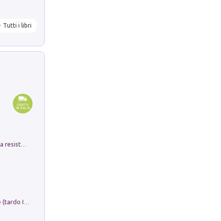
Tutti i libri
Memorial Santa Giulia. Sculture per la resistenza Monchio di Palagano
Sofiana. In Sicilia centro-meridionale (tardo III-metà IX secolo d.C.): dall'agro-town tardo-imperiale al villaggio medio-bizantino. Nuova ediz.