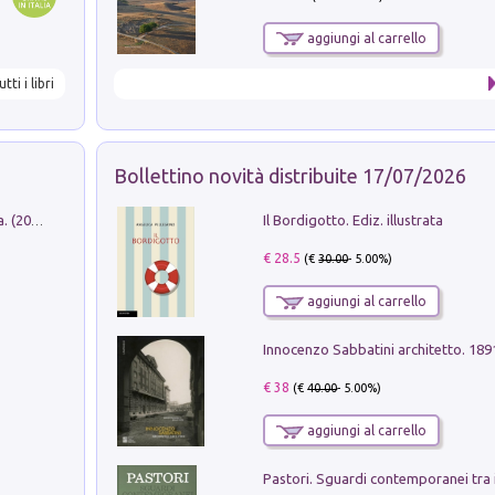
aggiungi al carrello
utti i libri
Bollettino novità distribuite 17/07/2026
Il Bordigotto. Ediz. illustrata
Dromos. Libro periodico di architettura. (2026). Vol. 15: Post-model
€ 28.5
(€
30.00
- 5.00%)
aggiungi al carrello
Innocenzo Sabbatini architetto. 18
€ 38
(€
40.00
- 5.00%)
aggiungi al carrello