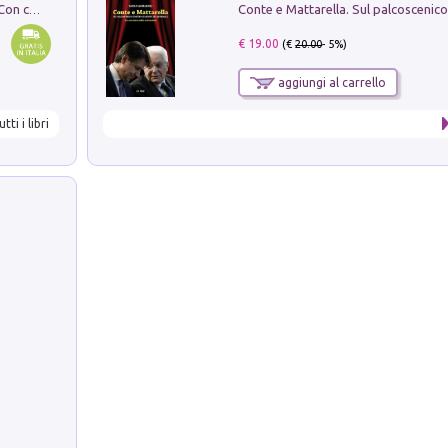
I monumenti funerari del Lazio antico. Con cartella con tavole
€ 19.00
(€
20.00
- 5%)
aggiungi al carrello
utti i libri