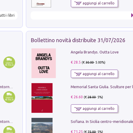
aggiungi al carrello
utti i libri
Bollettino novità distribuite 31/07/2026
Angela Brandys. Outta Love
€ 28.5
(€
30.00
- 5.00%)
aggiungi al carrello
Ruderi delle ville Romano Sabine nei dintorni di Poggio Mirteto. Illustrati dal dott.re prof.re cav.re Ercole Nardi regio ispettore degli scavi e monumenti. Anno 1885. Tavole e studio. Con 25 tavole fuori testo in cartella editoriale
€ 26.60
(€
28.00
- 5%)
aggiungi al carrello
Ruderi delle ville Romano Sabine nei dintorni di Poggio Mirteto. Illustrati dal dott.re prof.re cav.re Ercole Nardi regio ispettore degli scavi e monumenti. Anno 1885
€ 71.25
(€
75.00
- 5%)