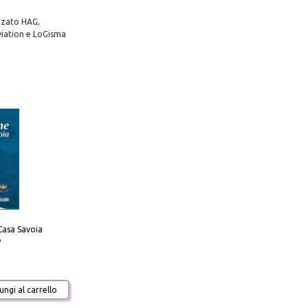
izzato HAG,
viation e LoGisma
Casa Savoia
o
ngi al carrello