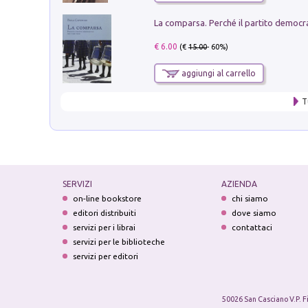
€ 6.00
(€
15.00
- 60%)
aggiungi al carrello
T
SERVIZI
AZIENDA
on-line bookstore
chi siamo
editori distribuiti
dove siamo
servizi per i librai
contattaci
servizi per le biblioteche
servizi per editori
50026 San Casciano V.P. F