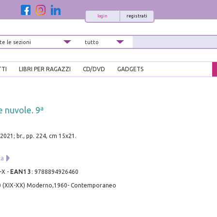
login
registrati
TTI
LIBRI PER RAGAZZI
CD/DVD
GADGETS
e nuvole. 9ª
2021; br., pp. 224, cm 15x21.
ca
-X
-
EAN13
:
9788894926460
0 (XIX-XX) Moderno,1960- Contemporaneo