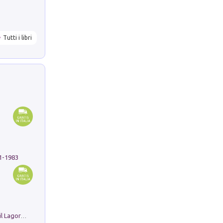
Tutti i libri
91-1983
Pastori. Sguardi contemporanei tra il Lagorai e la pianura. Ediz. illustrata