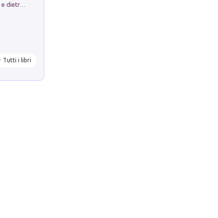
Conte e Mattarella. Sul palcoscenico e dietro le quinte del Quirinale. Un racconto sulle istituzioni
Tutti i libri