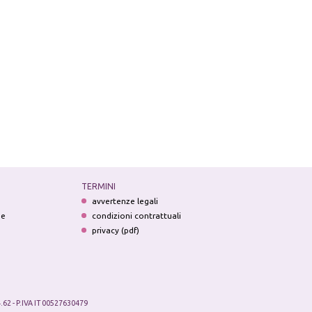
TERMINI
avvertenze legali
ne
condizioni contrattuali
privacy (pdf)
.62 - P.IVA IT 00527630479