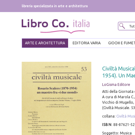
libreria specializzata in arte e architettura
ARTE E ARCHITETTURA
EDITORIA VARIA
GIOCHI E FUME
Civiltà Music
1954). Un Mae
LoGisma Editore
Atti della Giornata 
A cura di Marola C.
Vicchio di Mugello, 2
(Civiltà Musicale. 53
collana:
Civiltà Mus
ISBN
:
88-87621-52
Soggetto: Musica