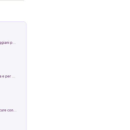
La Porta Filosofica di Claudio Parmiggiani per il Sacro Eremo di Camaldoli
Obbedisco. Garibaldi Eroe per Scelta e per Destino
Arie per Carlo Broschi Farinelli. Partiture con riduzione per clavicembalo (o pianoforte). Seconda serie. Vol. 5