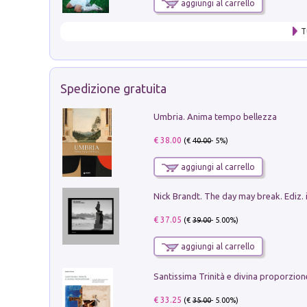
aggiungi al carrello
T
Spedizione gratuita
Umbria. Anima tempo bellezza
€ 38.00
(€
40.00
- 5%)
aggiungi al carrello
Nick Brandt. The day may break. Ediz. i
€ 37.05
(€
39.00
- 5.00%)
aggiungi al carrello
€ 33.25
(€
35.00
- 5.00%)