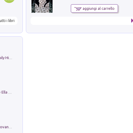
aggiungi al carrello
utti i libri
The Nicolas. Restoration Tales in a Family History
Fortunate Objects. Selections from the Ella Fontanals-Cisneros Collection. Objetos Afortunados. Selección de la Colección Ella Fontanals-Cisneros
Firenze nell'Ottocento nei disegni di Giovanni Ferruccio Moro (1859­1948)