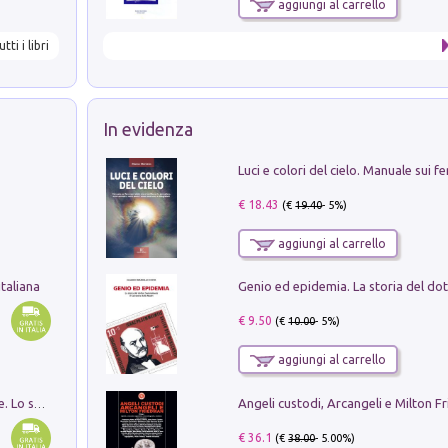
aggiungi al carrello
utti i libri
In evidenza
€ 18.43
(€
19.40
- 5%)
aggiungi al carrello
taliana
€ 9.50
(€
10.00
- 5%)
aggiungi al carrello
Angeli custodi, Arcangeli e Milton F
Santissima Trinità e divina proporzione. Lo studio della proporzione nell'arte come ricerca del mistero trinitario
€ 36.1
(€
38.00
- 5.00%)