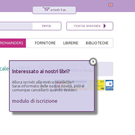
articoli: 0 pz.
REMAINDERS
FORNITORE
LIBRERIE
BIBLIOTECHE
x
calero (1870-
Interessato ai nostri libri?
non disponibile - NON ordinabile
Allora iscriviti alla nostra newsletter!
Sarai informato delle nostre novità, potrai
comunque cancellarti quando desideri.
modulo di iscrizione