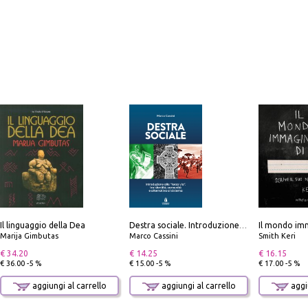
Il linguaggio della Dea
Il mondo imm
Destra sociale. Introduzione alla «terza via», tra identità, comunità e alternativa al sistema
Marija Gimbutas
Marco Cassini
Smith Keri
€ 34.20
€ 14.25
€ 16.15
€ 36.00 -5 %
€ 15.00 -5 %
€ 17.00 -5 %
aggiungi al carrello
aggiungi al carrello
aggiu