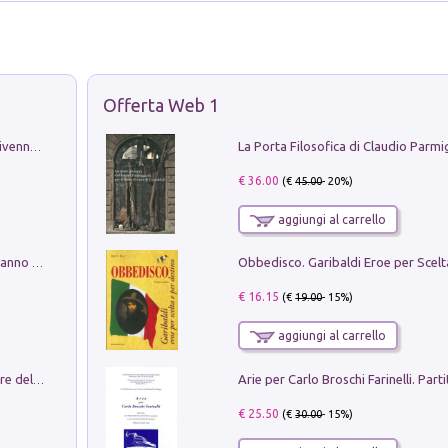
Offerta Web 1
Get the led out. Come i Led Zeppelin divennero la più grande band del mondo
€ 36.00
(€
45.00
- 20%)
aggiungi al carrello
Con questa faccia qui. Le canzoni che hanno fatto la storia di Ligabue
€ 16.15
(€
19.00
- 15%)
aggiungi al carrello
Klose dell'altro mondo. Miro il pescatore del goal
€ 25.50
(€
30.00
- 15%)