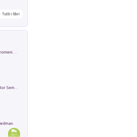
Tutti i libri
Luci e colori del cielo. Manuale sui fenomeni ottici che si verificano in atmosfera, nella scienza e nella storia: come osservarli e fotografarli
Genio ed epidemia. La storia del dottor Semmelweis, il Salvatore delle Madri
riedman.