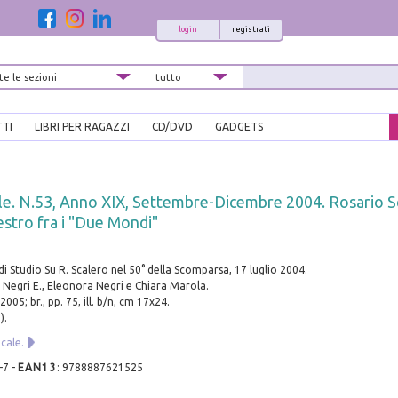
login
registrati
TTI
LIBRI PER RAGAZZI
CD/DVD
GADGETS
ale. N.53, Anno XIX, Settembre-Dicembre 2004. Rosario S
stro fra i "Due Mondi"
di Studio Su R. Scalero nel 50° della Scomparsa, 17 luglio 2004.
, Negri E., Eleonora Negri e Chiara Marola.
005; br., pp. 75, ill. b/n, cm 17x24.
).
icale.
-7
-
EAN13
:
9788887621525