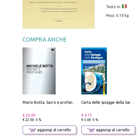
Testo in:
Peso: 0.18 kg
COMPRA ANCHE
Mario Botta. Sacro e profano-Sacred and profane
Carta delle spiagge della Sardegna. Con custodia
€ 20.90
€ 4.75
€ 22.00 -5 %
€ 5.00 -5 %
aggiungi al carrello
aggiungi al carrello