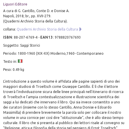
Liguori Editore
A cura di G. Cantillo, Conte D. e Donise A.
Napoli, 2018; br., pp. XVII-279.
(Quaderni Archivio Storia della Cultura).
collana:
Quaderni Archivio Storia della Cultura
ISBN
:
88-207-6769-4
-
EAN13
:
9788820767693
Soggetto: Saggi Storici
Periodo: 1800-1960 (XIX-XX) Moderno,1960- Contemporaneo
Testo in:
Peso: 0.49 kg
L'introduzione a questo volume è affidata alle pagine sapienti di uno dei
maggiori studiosi di Troeltsch come Giuseppe Cantillo. È lì che il lettore
troverà l'individuazione sicura delle linee principali nell'itinerario di ricerca
di Troeltsch e l'ampia contestualizzazione e illustrazione scientifica dei
saggi a lui dedicati che innervano il libro. Qui sia invece consentito a uno
dei curatori (insieme con lo stesso Cantillo, Anna Donise e Edoardo
Massimilla) di prendere brevemente la parola solo per collocare il nostro
volume in una cornice per così dire "istituzionale", che è allo stesso tempo
culturale. Il libro che si presenta al pubblico dei lettori risale al convegno su
"Religione, etica e filosofia della storia nel pensiero di Ernst Troeltsch"