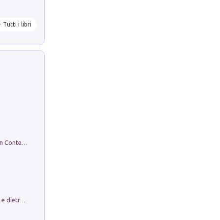
Tutti i libri
in alto! Livello A1. Con CD-Audio. Con Contenuto digitale per accesso on line
Conte e Mattarella. Sul palcoscenico e dietro le quinte del Quirinale. Un racconto sulle istituzioni