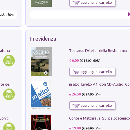
aggiungi al carrello
utti i libri
In evidenza
Toscana. L'Atelier della Bestemmia
L'orientalizzante a Capua. Contesti e materiali dagli scavi di Werner Johannowsky nella necropoli di Fornaci. Nuova ediz.
€ 6.00
(€
15.00
- 60%)
aggiungi al carrello
Ricerche dei dottorandi in storia dell'arte della Sapienza
€ 26.50
(€
27.90
- 5%)
aggiungi al carrello
I monumenti funerari del Lazio antico. Con cartella con tavole
€ 19.00
(€
20.00
- 5%)