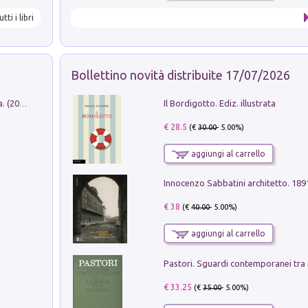
utti i libri
Bollettino novità distribuite 17/07/2026
Il Bordigotto. Ediz. illustrata
Dromos. Libro periodico di architettura. (2026). Vol. 15: Post-model
€ 28.5
(€
30.00
- 5.00%)
aggiungi al carrello
Innocenzo Sabbatini architetto. 18
€ 38
(€
40.00
- 5.00%)
aggiungi al carrello
€ 33.25
(€
35.00
- 5.00%)