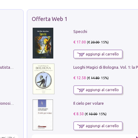
Offerta Web 1
Specchi
€ 17.00
(€
20.00
- 15%)
aggiungi al carrello
Pietro Bellotti Detto Canaletty. Un Vedutista Veneziano nella Francia dell'Ancien Régime
€ 12.58
(€
14.80
- 15%)
aggiungi al carrello
Il cielo per volare
La seduzione del gusto con Pipero & Monosilio
€ 8.50
(€
10.00
- 15%)
aggiungi al carrello