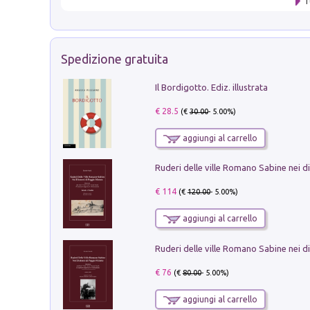
T
Spedizione gratuita
Il Bordigotto. Ediz. illustrata
€ 28.5
(€
30.00
- 5.00%)
aggiungi al carrello
€ 114
(€
120.00
- 5.00%)
aggiungi al carrello
€ 76
(€
80.00
- 5.00%)
aggiungi al carrello