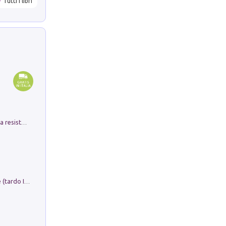
Tutti i libri
Memorial Santa Giulia. Sculture per la resistenza Monchio di Palagano
Sofiana. In Sicilia centro-meridionale (tardo III-metà IX secolo d.C.): dall'agro-town tardo-imperiale al villaggio medio-bizantino. Nuova ediz.