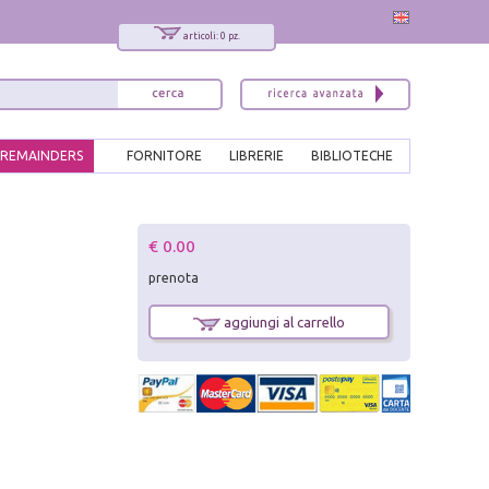
articoli: 0 pz.
REMAINDERS
FORNITORE
LIBRERIE
BIBLIOTECHE
x
€ 0.00
Interessato ai nostri libri?
prenota
Allora iscriviti alla nostra newsletter!
Sarai informato delle nostre novità, potrai
aggiungi al carrello
comunque cancellarti quando desideri.
modulo di iscrizione