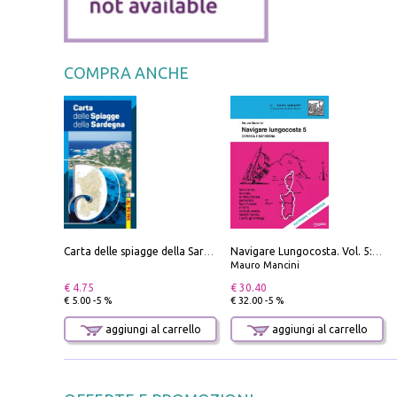
COMPRA ANCHE
Carta delle spiagge della Sardegna. Con custodia
Navigare Lungocosta. Vol. 5: Corsica e Sardegna
Mauro Mancini
€ 4.75
€ 30.40
€ 5.00 -5 %
€ 32.00 -5 %
aggiungi al carrello
aggiungi al carrello