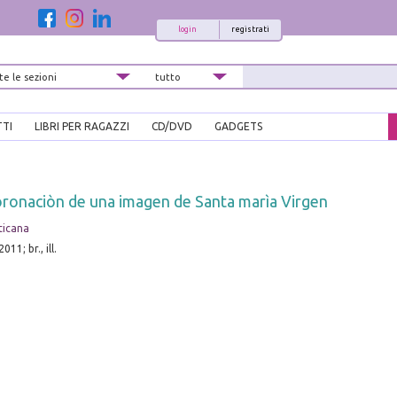
login
registrati
TTI
LIBRI PER RAGAZZI
CD/DVD
GADGETS
coronaciòn de una imagen de Santa marìa Virgen
aticana
11; br., ill.