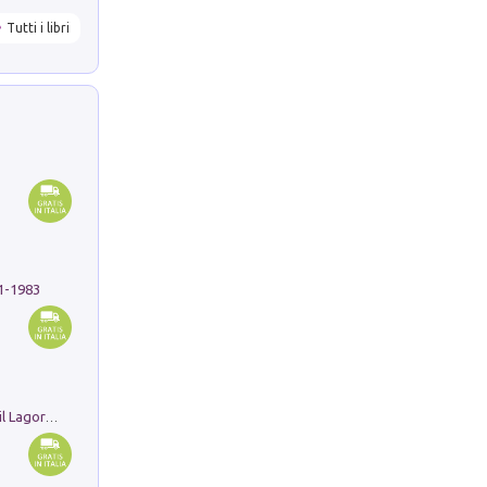
Tutti i libri
91-1983
Pastori. Sguardi contemporanei tra il Lagorai e la pianura. Ediz. illustrata