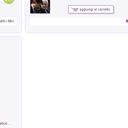
aggiungi al carrello
utti i libri
La comparsa. Perché il partito democratico non è mai nato