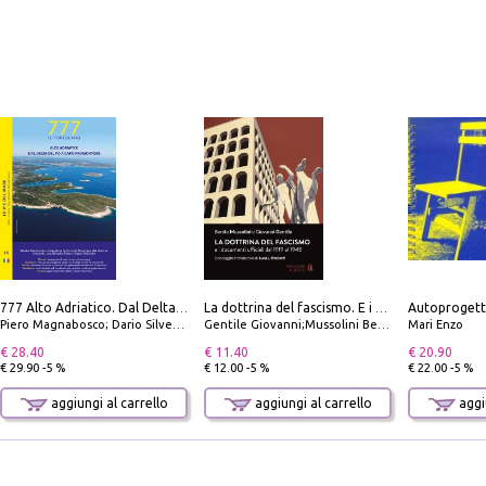
Autoprogett
777 Alto Adriatico. Dal Delta del Po a Capo Promontore. Con QR Code
La dottrina del fascismo. E i documenti ufficiali dal 1919 al 1945
Piero Magnabosco; Dario Silvestro; Marco Sbrizzi
Gentile Giovanni;Mussolini Benito
Mari Enzo
€ 28.40
€ 11.40
€ 20.90
€ 29.90 -5 %
€ 12.00 -5 %
€ 22.00 -5 %
aggiungi al carrello
aggiungi al carrello
aggiu