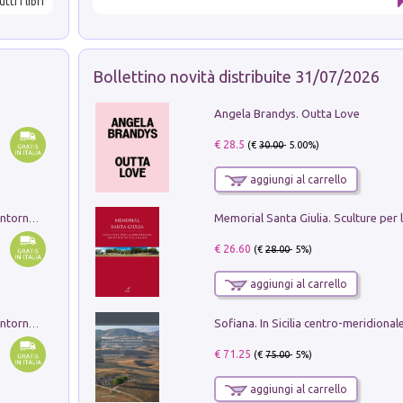
utti i libri
Bollettino novità distribuite 31/07/2026
Angela Brandys. Outta Love
€ 28.5
(€
30.00
- 5.00%)
aggiungi al carrello
Ruderi delle ville Romano Sabine nei dintorni di Poggio Mirteto. Illustrati dal dott.re prof.re cav.re Ercole Nardi regio ispettore degli scavi e monumenti. Anno 1885. Tavole e studio. Con 25 tavole fuori testo in cartella editoriale
€ 26.60
(€
28.00
- 5%)
aggiungi al carrello
Ruderi delle ville Romano Sabine nei dintorni di Poggio Mirteto. Illustrati dal dott.re prof.re cav.re Ercole Nardi regio ispettore degli scavi e monumenti. Anno 1885
€ 71.25
(€
75.00
- 5%)
aggiungi al carrello