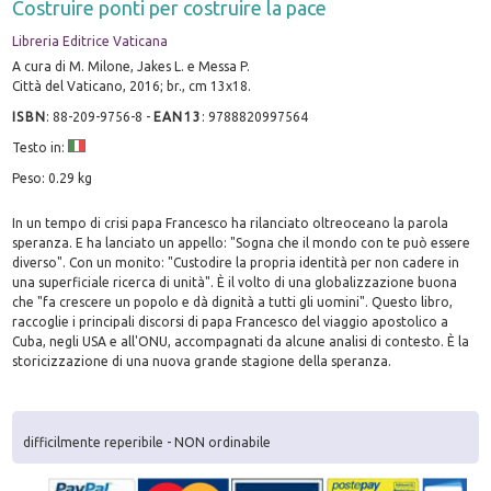
Costruire ponti per costruire la pace
Libreria Editrice Vaticana
A cura di M. Milone, Jakes L. e Messa P.
Città del Vaticano, 2016; br., cm 13x18.
ISBN
:
88-209-9756-8
-
EAN13
:
9788820997564
Testo in:
Peso: 0.29 kg
In un tempo di crisi papa Francesco ha rilanciato oltreoceano la parola
speranza. E ha lanciato un appello: "Sogna che il mondo con te può essere
diverso". Con un monito: "Custodire la propria identità per non cadere in
una superficiale ricerca di unità". È il volto di una globalizzazione buona
che "fa crescere un popolo e dà dignità a tutti gli uomini". Questo libro,
raccoglie i principali discorsi di papa Francesco del viaggio apostolico a
Cuba, negli USA e all'ONU, accompagnati da alcune analisi di contesto. È la
storicizzazione di una nuova grande stagione della speranza.
difficilmente reperibile - NON ordinabile