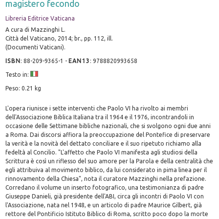
magistero fecondo
Libreria Editrice Vaticana
A cura di Mazzinghi L.
Città del Vaticano, 2014; br., pp. 112, ill.
(Documenti Vaticani).
ISBN
:
88-209-9365-1
-
EAN13
:
9788820993658
Testo in:
Peso: 0.21 kg
L'opera riunisce i sette interventi che Paolo VI ha rivolto ai membri
dell'Associazione Biblica Italiana tra il 1964 e il 1976, incontrandoli in
occasione delle Settimane bibliche nazionali, che si svolgono ogni due anni
a Roma. Dai discorsi affiora la preoccupazione del Pontefice di preservare
la verità e la novità del dettato conciliare e il suo ripetuto richiamo alla
fedeltà al Concilio. "L'affetto che Paolo VI manifesta agli studiosi della
Scrittura è così un riflesso del suo amore per la Parola e della centralità che
egli attribuiva al movimento biblico, da lui considerato in pima linea per il
rinnovamento della Chiesa", nota il curatore Mazzinghi nella prefazione.
Corredano il volume un inserto fotografico, una testimonianza di padre
Giuseppe Danieli, già presidente dell'ABI, circa gli incontri di Paolo VI con
l'Associazione, nata nel 1948, e un articolo di padre Maurice Gilbert, già
rettore del Pontificio Istituto Biblico di Roma, scritto poco dopo la morte