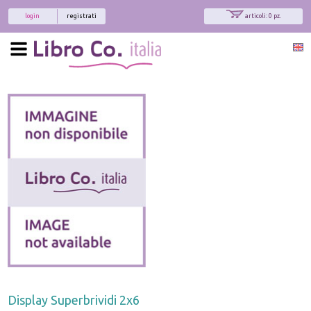
login
registrati
articoli: 0 pz.
Display Superbrividi 2x6