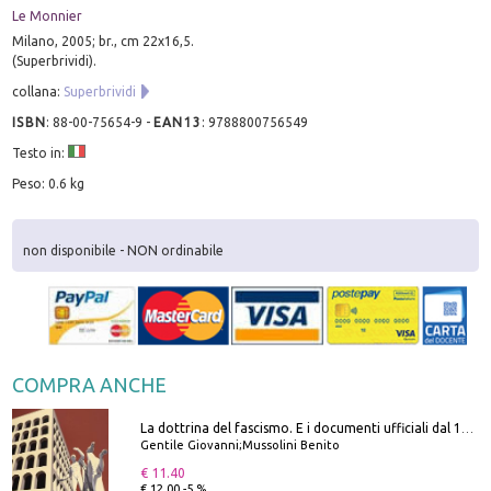
Le Monnier
Milano, 2005; br., cm 22x16,5.
(Superbrividi).
collana:
Superbrividi
ISBN
:
88-00-75654-9
-
EAN13
:
9788800756549
Testo in:
Peso: 0.6 kg
non disponibile - NON ordinabile
COMPRA ANCHE
La dottrina del fascismo. E i documenti ufficiali dal 1919 al 1945
Gentile Giovanni;Mussolini Benito
€ 11.40
€ 12.00 -5 %