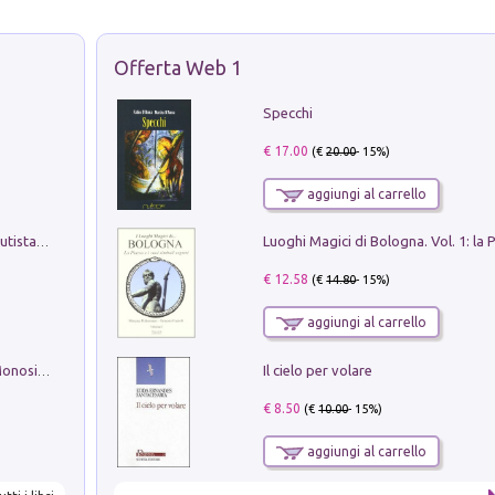
Offerta Web 1
Specchi
€ 17.00
(€
20.00
- 15%)
aggiungi al carrello
Pietro Bellotti Detto Canaletty. Un Vedutista Veneziano nella Francia dell'Ancien Régime
€ 12.58
(€
14.80
- 15%)
aggiungi al carrello
Il cielo per volare
La seduzione del gusto con Pipero & Monosilio
€ 8.50
(€
10.00
- 15%)
aggiungi al carrello