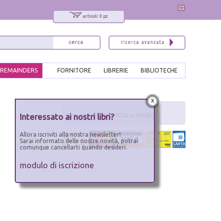
articoli: 0 pz.
REMAINDERS
FORNITORE
LIBRERIE
BIBLIOTECHE
x
Interessato ai nostri libri?
non disponibile - NON ordinabile
Allora iscriviti alla nostra newsletter!
Sarai informato delle nostre novità, potrai
comunque cancellarti quando desideri.
modulo di iscrizione