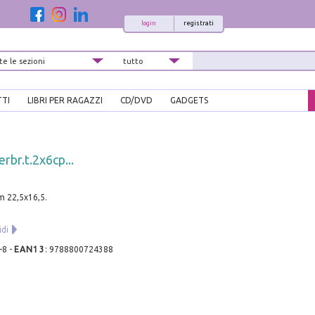
login
registrati
TTI
LIBRI PER RAGAZZI
CD/DVD
GADGETS
rbr.t.2x6cp...
cm 22,5x16,5.
idi
-8
-
EAN13
:
9788800724388