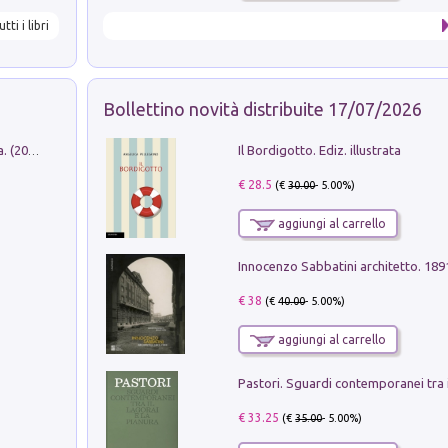
utti i libri
Bollettino novità distribuite 17/07/2026
Il Bordigotto. Ediz. illustrata
Dromos. Libro periodico di architettura. (2026). Vol. 15: Post-model
€ 28.5
(€
30.00
- 5.00%)
aggiungi al carrello
Innocenzo Sabbatini architetto. 18
€ 38
(€
40.00
- 5.00%)
aggiungi al carrello
€ 33.25
(€
35.00
- 5.00%)