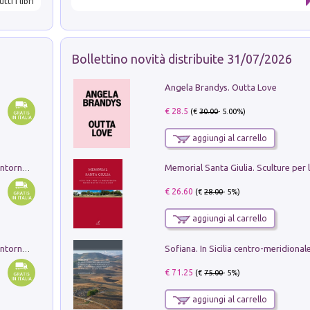
utti i libri
Bollettino novità distribuite 31/07/2026
Angela Brandys. Outta Love
€ 28.5
(€
30.00
- 5.00%)
aggiungi al carrello
Ruderi delle ville Romano Sabine nei dintorni di Poggio Mirteto. Illustrati dal dott.re prof.re cav.re Ercole Nardi regio ispettore degli scavi e monumenti. Anno 1885. Tavole e studio. Con 25 tavole fuori testo in cartella editoriale
€ 26.60
(€
28.00
- 5%)
aggiungi al carrello
Ruderi delle ville Romano Sabine nei dintorni di Poggio Mirteto. Illustrati dal dott.re prof.re cav.re Ercole Nardi regio ispettore degli scavi e monumenti. Anno 1885
€ 71.25
(€
75.00
- 5%)
aggiungi al carrello