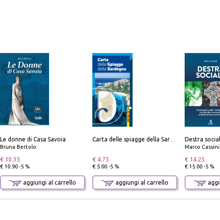
Le donne di Casa Savoia
Carta delle spiagge della Sardegna. Con custodia
Bruna Bertolo
Marco Cassini
€ 10.35
€ 4.75
€ 14.25
€ 10.90 -5 %
€ 5.00 -5 %
€ 15.00 -5 %
aggiungi al carrello
aggiungi al carrello
aggiu