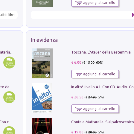
aggiungi al carrello
utti i libri
In evidenza
Toscana. L'Atelier della Bestemmia
L'orientalizzante a Capua. Contesti e materiali dagli scavi di Werner Johannowsky nella necropoli di Fornaci. Nuova ediz.
€ 6.00
(€
15.00
- 60%)
aggiungi al carrello
Ricerche dei dottorandi in storia dell'arte della Sapienza
€ 26.50
(€
27.90
- 5%)
aggiungi al carrello
I monumenti funerari del Lazio antico. Con cartella con tavole
€ 19.00
(€
20.00
- 5%)