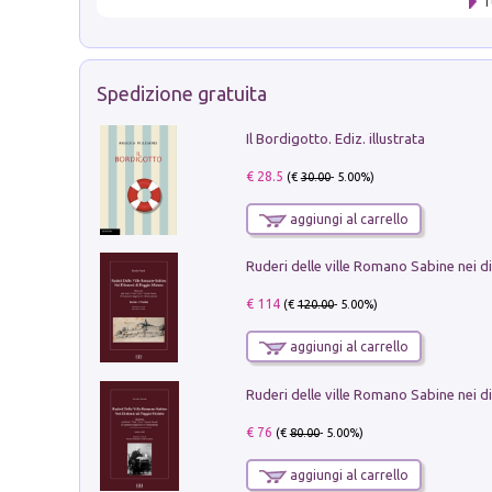
T
Spedizione gratuita
Il Bordigotto. Ediz. illustrata
€ 28.5
(€
30.00
- 5.00%)
aggiungi al carrello
€ 114
(€
120.00
- 5.00%)
aggiungi al carrello
€ 76
(€
80.00
- 5.00%)
aggiungi al carrello