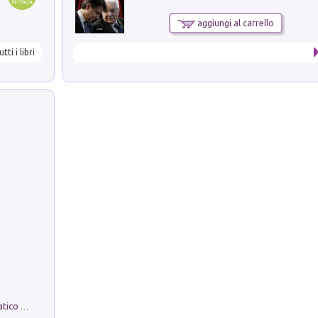
aggiungi al carrello
utti i libri
La comparsa. Perché il partito democratico non è mai nato