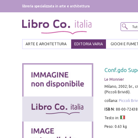
libreria specializzata in arte e architettura
ARTE E ARCHITETTURA
EDITORIA VARIA
GIOCHI E FUME
Conf.gdo Supe
Le Monnier
Milano, 2002; br., 
(Piccoli Brividi).
collana:
Piccoli Briv
ISBN
:
88-00-72438
Testo in:
Peso: 0.63 kg