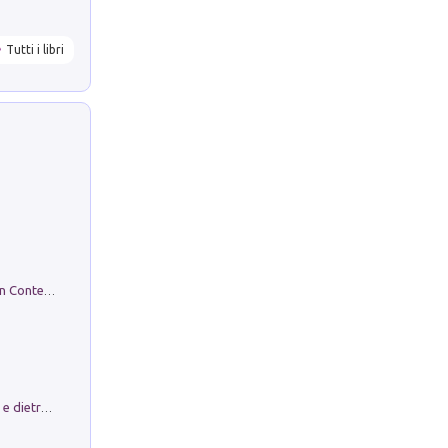
Tutti i libri
in alto! Livello A1. Con CD-Audio. Con Contenuto digitale per accesso on line
Conte e Mattarella. Sul palcoscenico e dietro le quinte del Quirinale. Un racconto sulle istituzioni