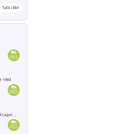
Tutti i libri
91-1983
Pastori. Sguardi contemporanei tra il Lagorai e la pianura. Ediz. illustrata