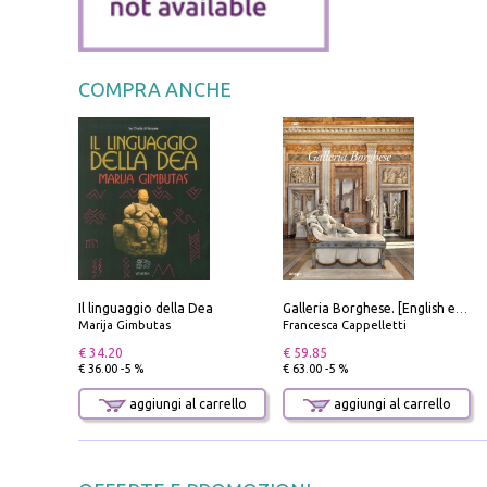
COMPRA ANCHE
Il linguaggio della Dea
Galleria Borghese. [English edition]
Marija Gimbutas
Francesca Cappelletti
€ 34.20
€ 59.85
€ 36.00 -5 %
€ 63.00 -5 %
aggiungi al carrello
aggiungi al carrello