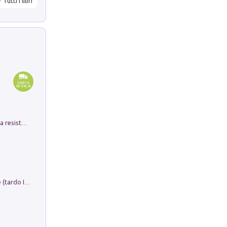
Tutti i libri
Memorial Santa Giulia. Sculture per la resistenza Monchio di Palagano
Sofiana. In Sicilia centro-meridionale (tardo III-metà IX secolo d.C.): dall'agro-town tardo-imperiale al villaggio medio-bizantino. Nuova ediz.