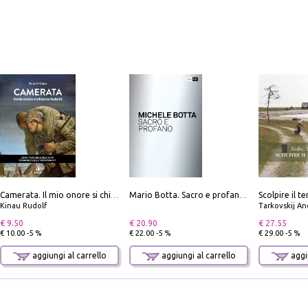
Camerata. Il mio onore si chiama fedeltà
Mario Botta. Sacro e profano-Sacred and profane
Kinau Rudolf
Tarkovskij An
€ 9.50
€ 20.90
€ 27.55
€ 10.00 -5 %
€ 22.00 -5 %
€ 29.00 -5 %
aggiungi al carrello
aggiungi al carrello
aggiu