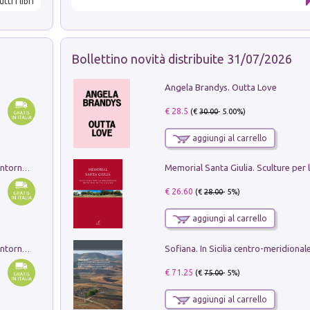
utti i libri
Bollettino novità distribuite 31/07/2026
Angela Brandys. Outta Love
€ 28.5
(€
30.00
- 5.00%)
aggiungi al carrello
Ruderi delle ville Romano Sabine nei dintorni di Poggio Mirteto. Illustrati dal dott.re prof.re cav.re Ercole Nardi regio ispettore degli scavi e monumenti. Anno 1885. Tavole e studio. Con 25 tavole fuori testo in cartella editoriale
€ 26.60
(€
28.00
- 5%)
aggiungi al carrello
Ruderi delle ville Romano Sabine nei dintorni di Poggio Mirteto. Illustrati dal dott.re prof.re cav.re Ercole Nardi regio ispettore degli scavi e monumenti. Anno 1885
€ 71.25
(€
75.00
- 5%)
aggiungi al carrello