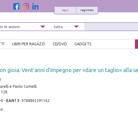
login
registrati
TTI
LIBRI PER RAGAZZI
CD/DVD
GADGETS
n gioia. Vent'anni d'impegno per «dare un taglio» alla se
B
arelli e Paolo Comelli.
. 128.
-0
-
EAN13
:
9788863291162
pa