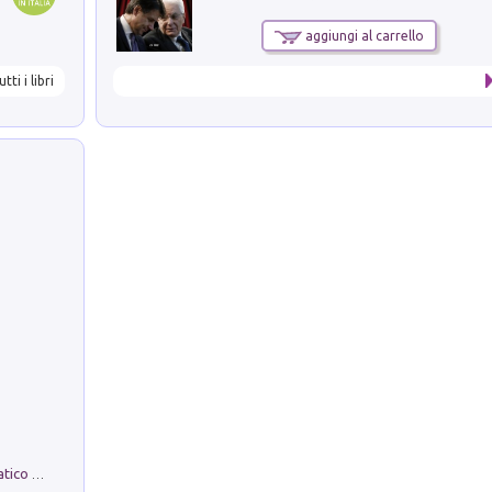
aggiungi al carrello
utti i libri
La comparsa. Perché il partito democratico non è mai nato