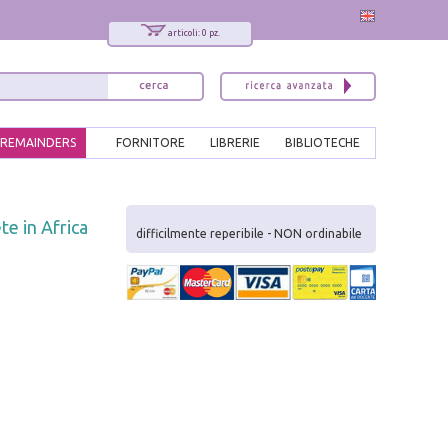
articoli: 0 pz.
REMAINDERS
FORNITORE
LIBRERIE
BIBLIOTECHE
x
te in Africa
Interessato ai nostri libri?
difficilmente reperibile - NON ordinabile
Allora iscriviti alla nostra newsletter!
Sarai informato delle nostre novità, potrai
comunque cancellarti quando desideri.
modulo di iscrizione