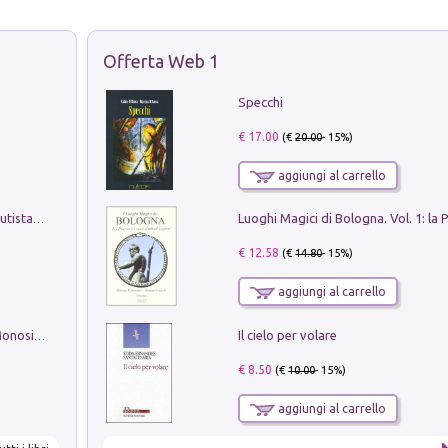
Offerta Web 1
Specchi
€ 17.00
(€
20.00
- 15%)
aggiungi al carrello
Pietro Bellotti Detto Canaletty. Un Vedutista Veneziano nella Francia dell'Ancien Régime
€ 12.58
(€
14.80
- 15%)
aggiungi al carrello
Il cielo per volare
La seduzione del gusto con Pipero & Monosilio
€ 8.50
(€
10.00
- 15%)
aggiungi al carrello