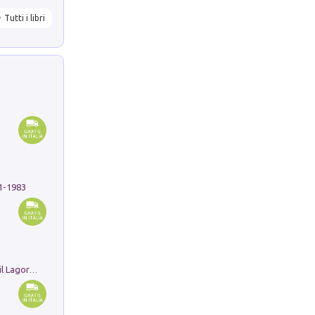
Tutti i libri
91-1983
Pastori. Sguardi contemporanei tra il Lagorai e la pianura. Ediz. illustrata