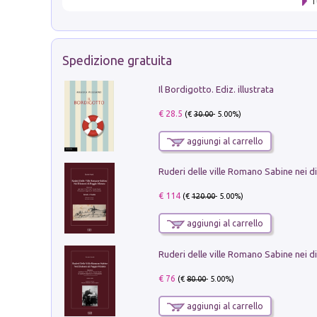
T
Spedizione gratuita
Il Bordigotto. Ediz. illustrata
€ 28.5
(€
30.00
- 5.00%)
aggiungi al carrello
€ 114
(€
120.00
- 5.00%)
aggiungi al carrello
€ 76
(€
80.00
- 5.00%)
aggiungi al carrello