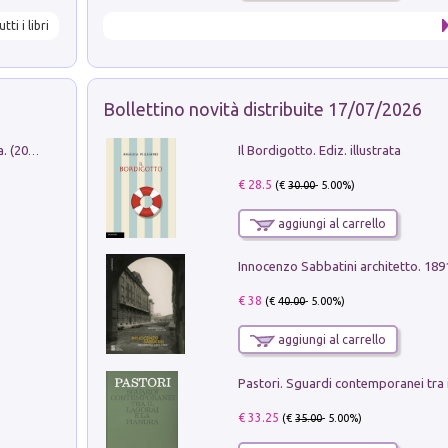
utti i libri
Bollettino novità distribuite 17/07/2026
Il Bordigotto. Ediz. illustrata
Dromos. Libro periodico di architettura. (2026). Vol. 15: Post-model
€ 28.5
(€
30.00
- 5.00%)
aggiungi al carrello
Innocenzo Sabbatini architetto. 18
€ 38
(€
40.00
- 5.00%)
aggiungi al carrello
€ 33.25
(€
35.00
- 5.00%)