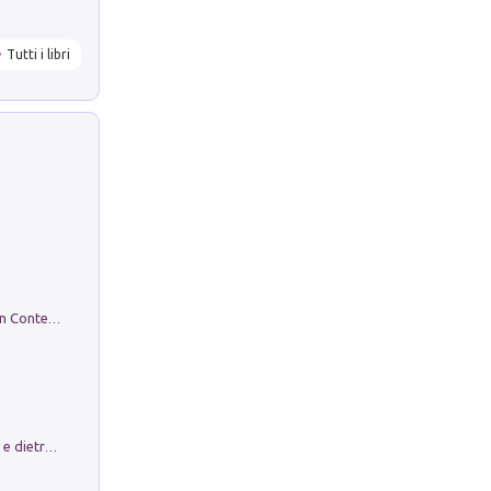
Tutti i libri
in alto! Livello A1. Con CD-Audio. Con Contenuto digitale per accesso on line
Conte e Mattarella. Sul palcoscenico e dietro le quinte del Quirinale. Un racconto sulle istituzioni