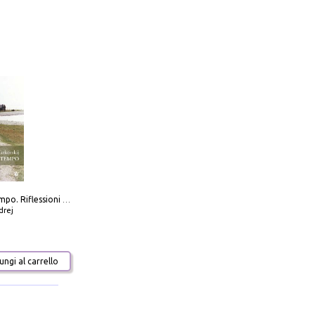
Scolpire il tempo. Riflessioni sul cinema.
drej
ngi al carrello