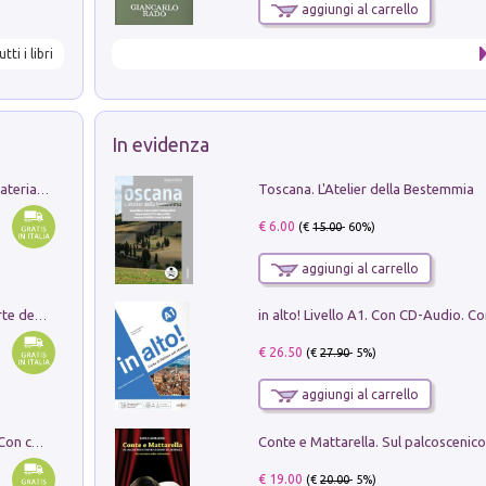
aggiungi al carrello
utti i libri
In evidenza
Toscana. L'Atelier della Bestemmia
L'orientalizzante a Capua. Contesti e materiali dagli scavi di Werner Johannowsky nella necropoli di Fornaci. Nuova ediz.
€ 6.00
(€
15.00
- 60%)
aggiungi al carrello
Ricerche dei dottorandi in storia dell'arte della Sapienza
€ 26.50
(€
27.90
- 5%)
aggiungi al carrello
I monumenti funerari del Lazio antico. Con cartella con tavole
€ 19.00
(€
20.00
- 5%)