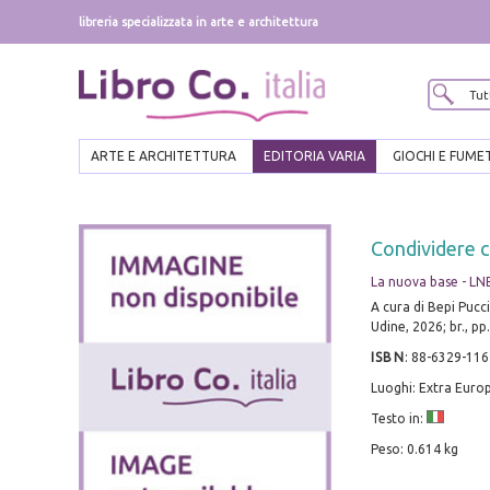
libreria specializzata in arte e architettura
ARTE E ARCHITETTURA
EDITORIA VARIA
GIOCHI E FUME
Condividere co
La nuova base - LN
A cura di Bepi Pucci
Udine, 2026; br., pp
ISBN
:
88-6329-116
Luoghi: Extra Euro
Testo in:
Peso: 0.614 kg