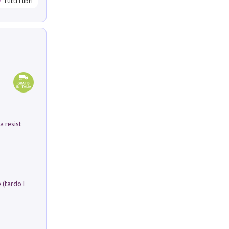
Tutti i libri
Memorial Santa Giulia. Sculture per la resistenza Monchio di Palagano
Sofiana. In Sicilia centro-meridionale (tardo III-metà IX secolo d.C.): dall'agro-town tardo-imperiale al villaggio medio-bizantino. Nuova ediz.