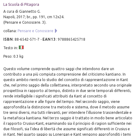
La Scuola di Pitagora
A cura di Giannetto G.
Napoli, 2017; br., pp. 191, cm 12x24.
(Pensare e Conoscere. 3).
collana:
Pensare e Conoscere
ISBN
:
88-6542-571-7
-
EAN13
:
9788865425718
Testo in:
Peso: 0.3 kg
Questo volume comprende quattro saggi che intendono dare un
contributo a una più compiuta comprensione del criticismo kantiano. In
questo ambito rientra lo studio del concetto di rappresentazione in Kant
che, nel primo saggio della collettanea, interpretato secondo una originale
prospettiva in rapporto al tempo, distinto in due serie temporali differenti,
rende intelligibile i significati attribuiti da Kant al concetto di
rappresentazione e alle figure del tempo. Nel secondo saggio, viene
approfondita la distinzione tra metodo e sistema, dove il metodo assume
tre sensi diversi, ma tutti rilevanti, per intendere l'illusione trascendentale e
la metafisica kantiana. Nel terzo saggio è trattato in modo bene articolato
il rapporto Crusius-Kant, esaminando sia il principio di ragion sufficiente nei
due filosofi, sia l'idea di libertà che assume significati differenti in Crusius e
in Kant. Nel quarto saggio su Lonergan e Kant vengono approfonditi i temi