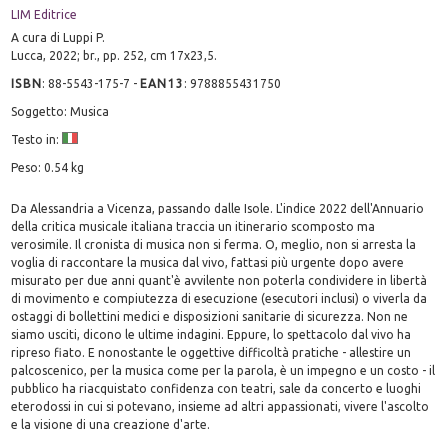
LIM Editrice
A cura di Luppi P.
Lucca, 2022; br., pp. 252, cm 17x23,5.
ISBN
:
88-5543-175-7
-
EAN13
:
9788855431750
Soggetto: Musica
Testo in:
Peso: 0.54 kg
Da Alessandria a Vicenza, passando dalle Isole. L'indice 2022 dell'Annuario
della critica musicale italiana traccia un itinerario scomposto ma
verosimile. Il cronista di musica non si ferma. O, meglio, non si arresta la
voglia di raccontare la musica dal vivo, fattasi più urgente dopo avere
misurato per due anni quant'è avvilente non poterla condividere in libertà
di movimento e compiutezza di esecuzione (esecutori inclusi) o viverla da
ostaggi di bollettini medici e disposizioni sanitarie di sicurezza. Non ne
siamo usciti, dicono le ultime indagini. Eppure, lo spettacolo dal vivo ha
ripreso fiato. E nonostante le oggettive difficoltà pratiche - allestire un
palcoscenico, per la musica come per la parola, è un impegno e un costo - il
pubblico ha riacquistato confidenza con teatri, sale da concerto e luoghi
eterodossi in cui si potevano, insieme ad altri appassionati, vivere l'ascolto
e la visione di una creazione d'arte.