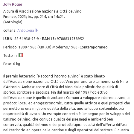
Jolly Roger
A cura di Associazione nazionale Città del vino.
Firenze, 2023; br., pp. 214, cm 14x21.
(Antologia).
collana:
Antologia
ISBN
:
88-31938-95-9
-
EAN13
:
9788831938952
Periodo: 1800-1960 (XIX-XX) Moderno,1960- Contemporaneo
Testo in:
Peso: 0 kg
Il premio letterario "Racconti intorno al vino" è stato ideato
dall'Associazione nazionale Città del Vino per onorare la memoria di Nino
d'Antonio: Ambasciatore di Città del Vino dalle poliedriche qualità di
storico, scrittore e saggista. Fin dal marzo del 1987 l'obiettivo
dell'Associazione è quello di aiutare i Comuni a sviluppare intorno al vino, ai
prodotti locali ed enogastronomici, tutte quelle attività e quei progetti che
permettono una migliore qualità della vita, uno sviluppo sostenibile, più
opportunità di lavoro. Un esempio concreto è l'impegno per lo sviluppo del
turismo del vino, che coniuga qualità dei paesaggi e ambienti ben
conservati, qualità del vino e dei prodotti tipici, qualità dell'offerta diffusa
nel territorio ad opera delle cantine e degli operatori del settore. È questa