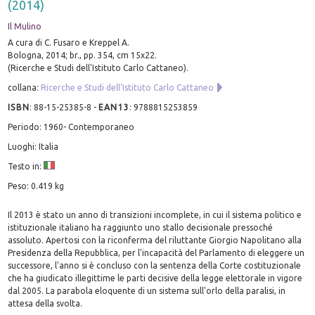
(2014)
Il Mulino
A cura di C. Fusaro e Kreppel A.
Bologna, 2014; br., pp. 354, cm 15x22.
(Ricerche e Studi dell'Istituto Carlo Cattaneo).
collana:
Ricerche e Studi dell'Istituto Carlo Cattaneo
ISBN
:
88-15-25385-8
-
EAN13
:
9788815253859
Periodo: 1960- Contemporaneo
Luoghi: Italia
Testo in:
Peso: 0.419 kg
Il 2013 è stato un anno di transizioni incomplete, in cui il sistema politico e
istituzionale italiano ha raggiunto uno stallo decisionale pressoché
assoluto. Apertosi con la riconferma del riluttante Giorgio Napolitano alla
Presidenza della Repubblica, per l'incapacità del Parlamento di eleggere un
successore, l'anno si è concluso con la sentenza della Corte costituzionale
che ha giudicato illegittime le parti decisive della legge elettorale in vigore
dal 2005. La parabola eloquente di un sistema sull'orlo della paralisi, in
attesa della svolta.