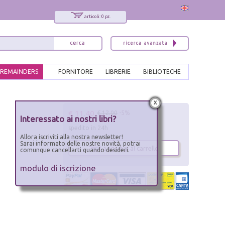
articoli: 0 pz.
REMAINDERS
FORNITORE
LIBRERIE
BIBLIOTECHE
x
€ 11.40
€ 12.00
-5%
Interessato ai nostri libri?
spedito in 24h
Allora iscriviti alla nostra newsletter!
Sarai informato delle nostre novità, potrai
aggiungi al carrello
comunque cancellarti quando desideri.
modulo di iscrizione