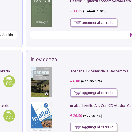
€ 33.25
(€
35.00
- 5.00%)
aggiungi al carrello
utti i libri
In evidenza
Toscana. L'Atelier della Bestemmia
L'orientalizzante a Capua. Contesti e materiali dagli scavi di Werner Johannowsky nella necropoli di Fornaci. Nuova ediz.
€ 6.00
(€
15.00
- 60%)
aggiungi al carrello
Ricerche dei dottorandi in storia dell'arte della Sapienza
€ 26.50
(€
27.90
- 5%)
aggiungi al carrello