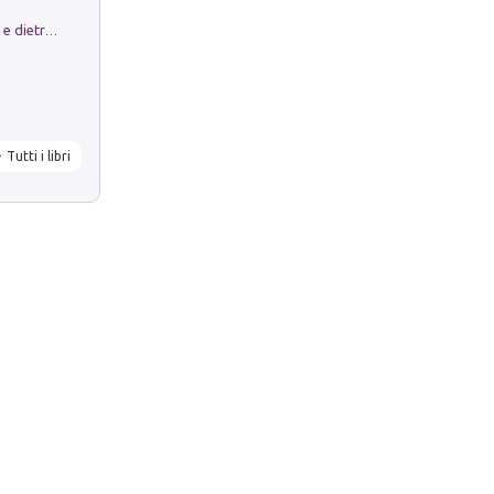
Conte e Mattarella. Sul palcoscenico e dietro le quinte del Quirinale. Un racconto sulle istituzioni
Tutti i libri