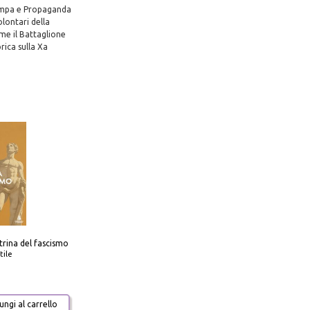
Stampa e Propaganda
olontari della
ome il Battaglione
ica sulla Xa
trina del fascismo
tile
ngi al carrello