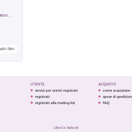
La comparsa. Perché il partito democratico non è mai nato
utti i libri
UTENTE
ACQUISTO
servizi per utenti registrati
come acquistare
registrati
spese di spedizio
registrati alla mailing list
FAQ
Libro Co. Italia srl