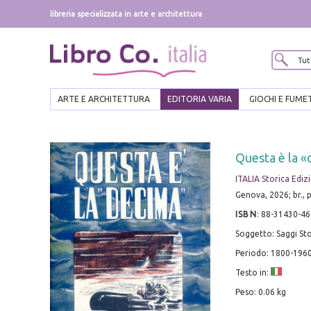
libreria specializzata in arte e architettura
ARTE E ARCHITETTURA
EDITORIA VARIA
GIOCHI E FUME
Questa è la 
ITALIA Storica Ediz
Genova, 2026; br., pp
ISBN
:
88-31430-46
Soggetto: Saggi Sto
Periodo: 1800-196
Testo in:
Peso: 0.06 kg