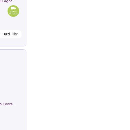
Pastori. Sguardi contemporanei tra il Lagorai e la pianura. Ediz. illustrata
Tutti i libri
in alto! Livello A1. Con CD-Audio. Con Contenuto digitale per accesso on line