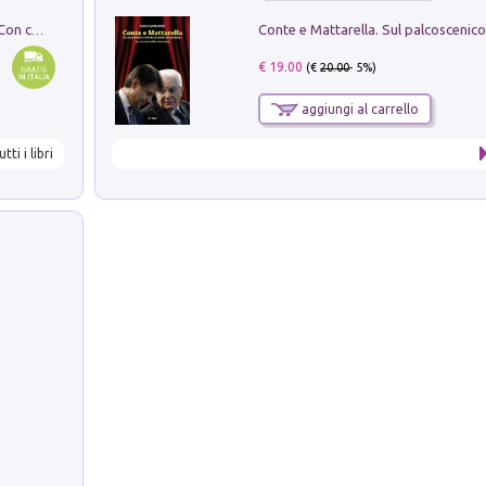
I monumenti funerari del Lazio antico. Con cartella con tavole
€ 19.00
(€
20.00
- 5%)
aggiungi al carrello
utti i libri