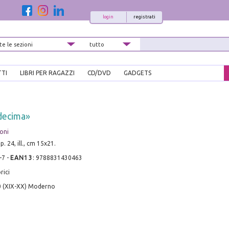
login
registrati
TTI
LIBRI PER RAGAZZI
CD/DVD
GADGETS
«decima»
ioni
. 24, ill., cm 15x21.
-7
-
EAN13
:
9788831430463
rici
0 (XIX-XX) Moderno