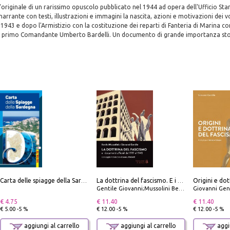
'originale di un rarissimo opuscolo pubblicato nel 1944 ad opera dell'Ufficio 
arrante con testi, illustrazioni e immagini la nascita, azioni e motivazioni dei v
1943 e dopo l'Armistizio con la costituzione dei reparti di Fanteria di Marina c
uo primo Comandante Umberto Bardelli. Un documento di grande importanza stor
Origini e dot
Carta delle spiagge della Sardegna. Con custodia
La dottrina del fascismo. E i documenti ufficiali dal 1919 al 1945
Gentile Giovanni;Mussolini Benito
Giovanni Gen
€ 4.75
€ 11.40
€ 11.40
€ 5.00 -5 %
€ 12.00 -5 %
€ 12.00 -5 %
aggiungi al carrello
aggiungi al carrello
aggiu