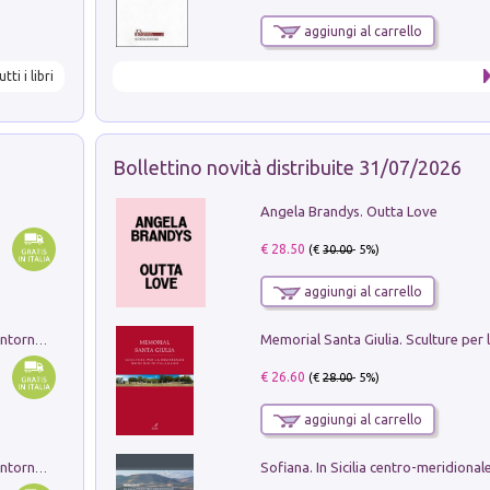
aggiungi al carrello
utti i libri
Bollettino novità distribuite 31/07/2026
Angela Brandys. Outta Love
€ 28.50
(€
30.00
- 5%)
aggiungi al carrello
Ruderi delle ville Romano Sabine nei dintorni di Poggio Mirteto. Illustrati dal dott.re prof.re cav.re Ercole Nardi regio ispettore degli scavi e monumenti. Anno 1885. Tavole e studio. Con 25 tavole fuori testo in cartella editoriale
€ 26.60
(€
28.00
- 5%)
aggiungi al carrello
Ruderi delle ville Romano Sabine nei dintorni di Poggio Mirteto. Illustrati dal dott.re prof.re cav.re Ercole Nardi regio ispettore degli scavi e monumenti. Anno 1885