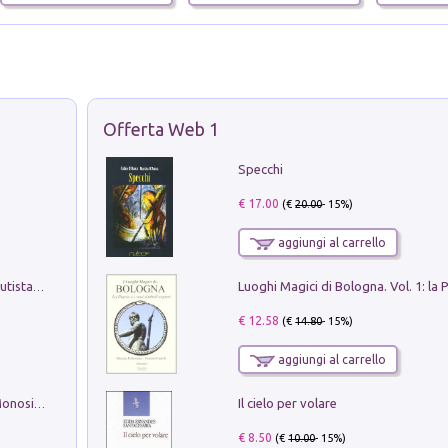
Offerta Web 1
Specchi
€ 17.00
(€
20.00
- 15%)
aggiungi al carrello
Pietro Bellotti Detto Canaletty. Un Vedutista Veneziano nella Francia dell'Ancien Régime
€ 12.58
(€
14.80
- 15%)
aggiungi al carrello
Il cielo per volare
La seduzione del gusto con Pipero & Monosilio
€ 8.50
(€
10.00
- 15%)