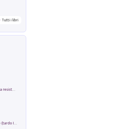
Tutti i libri
Memorial Santa Giulia. Sculture per la resistenza Monchio di Palagano
Sofiana. In Sicilia centro-meridionale (tardo III-metà IX secolo d.C.): dall'agro-town tardo-imperiale al villaggio medio-bizantino. Nuova ediz.