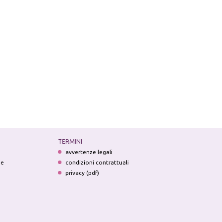
TERMINI
avvertenze legali
ne
condizioni contrattuali
privacy (pdf)