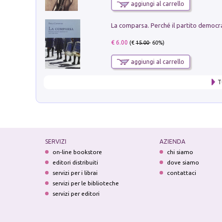
aggiungi al carrello
€ 6.00
(€
15.00
- 60%)
aggiungi al carrello
T
SERVIZI
AZIENDA
on-line bookstore
chi siamo
editori distribuiti
dove siamo
servizi per i librai
contattaci
servizi per le biblioteche
servizi per editori