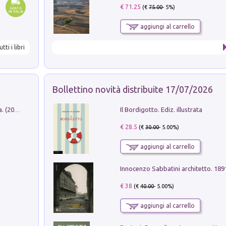
€ 71.25
(€
75.00
- 5%)
aggiungi al carrello
utti i libri
Bollettino novità distribuite 17/07/2026
Il Bordigotto. Ediz. illustrata
Dromos. Libro periodico di architettura. (2026). Vol. 15: Post-model
€ 28.5
(€
30.00
- 5.00%)
aggiungi al carrello
Innocenzo Sabbatini architetto. 18
€ 38
(€
40.00
- 5.00%)
aggiungi al carrello