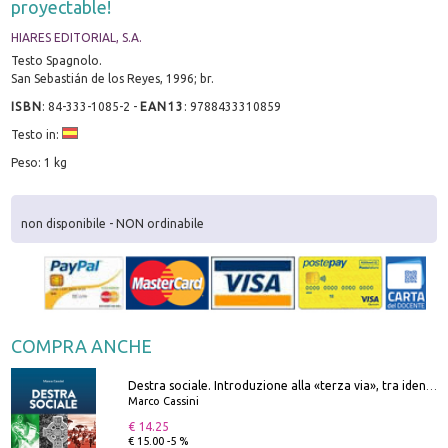
proyectable!
HIARES EDITORIAL, S.A.
Testo Spagnolo.
San Sebastián de los Reyes, 1996; br.
ISBN
:
84-333-1085-2
-
EAN13
:
9788433310859
Testo in:
Peso: 1 kg
non disponibile - NON ordinabile
COMPRA ANCHE
Destra sociale. Introduzione alla «terza via», tra identità, comunità e alternativa al sistema
Marco Cassini
€ 14.25
€ 15.00 -5 %