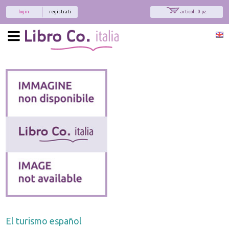
login
registrati
articoli: 0 pz.
El turismo español