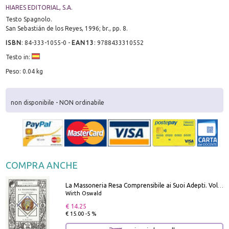
HIARES EDITORIAL, S.A.
Testo Spagnolo.
San Sebastián de los Reyes, 1996; br., pp. 8.
ISBN
:
84-333-1055-0
-
EAN13
:
9788433310552
Testo in:
Peso: 0.04 kg
non disponibile - NON ordinabile
COMPRA ANCHE
La Massoneria Resa Comprensibile ai Suoi Adepti. Vol. 3: il Maestro.
Wirth Oswald
€ 14.25
€ 15.00 -5 %