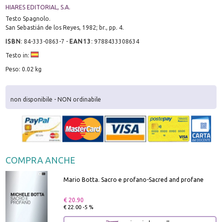
HIARES EDITORIAL, S.A.
Testo Spagnolo.
San Sebastián de los Reyes, 1982; br., pp. 4.
ISBN
:
84-333-0863-7
-
EAN13
:
9788433308634
Testo in:
Peso: 0.02 kg
non disponibile - NON ordinabile
COMPRA ANCHE
Mario Botta. Sacro e profano-Sacred and profane
€ 20.90
€ 22.00 -5 %