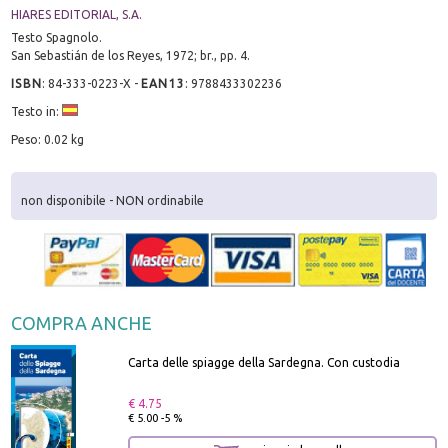
HIARES EDITORIAL, S.A.
Testo Spagnolo.
San Sebastián de los Reyes, 1972; br., pp. 4.
ISBN
:
84-333-0223-X
-
EAN13
:
9788433302236
Testo in:
Peso: 0.02 kg
non disponibile - NON ordinabile
COMPRA ANCHE
Carta delle spiagge della Sardegna. Con custodia
€ 4.75
€ 5.00 -5 %