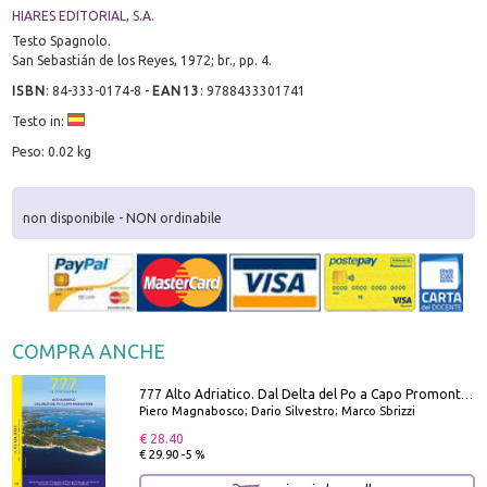
HIARES EDITORIAL, S.A.
Testo Spagnolo.
San Sebastián de los Reyes, 1972; br., pp. 4.
ISBN
:
84-333-0174-8
-
EAN13
:
9788433301741
Testo in:
Peso: 0.02 kg
non disponibile - NON ordinabile
COMPRA ANCHE
777 Alto Adriatico. Dal Delta del Po a Capo Promontore. Con QR Code
Piero Magnabosco; Dario Silvestro; Marco Sbrizzi
€ 28.40
€ 29.90 -5 %