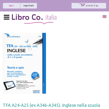
login
registrati
articoli: 0 pz.
TFA A24-A25 (ex A346-A345). Inglese nella scuola