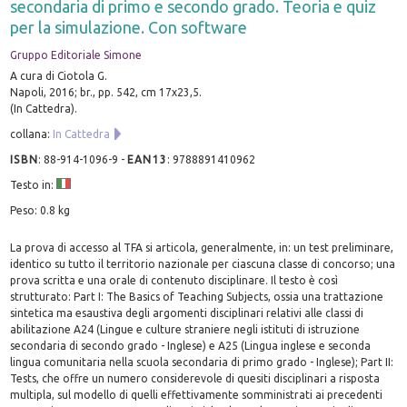
secondaria di primo e secondo grado. Teoria e quiz
per la simulazione. Con software
Gruppo Editoriale Simone
A cura di Ciotola G.
Napoli, 2016; br., pp. 542, cm 17x23,5.
(In Cattedra).
collana:
In Cattedra
ISBN
:
88-914-1096-9
-
EAN13
:
9788891410962
Testo in:
Peso: 0.8 kg
La prova di accesso al TFA si articola, generalmente, in: un test preliminare,
identico su tutto il territorio nazionale per ciascuna classe di concorso; una
prova scritta e una orale di contenuto disciplinare. Il testo è così
strutturato: Part I: The Basics of Teaching Subjects, ossia una trattazione
sintetica ma esaustiva degli argomenti disciplinari relativi alle classi di
abilitazione A24 (Lingue e culture straniere negli istituti di istruzione
secondaria di secondo grado - Inglese) e A25 (Lingua inglese e seconda
lingua comunitaria nella scuola secondaria di primo grado - Inglese); Part II:
Tests, che offre un numero considerevole di quesiti disciplinari a risposta
multipla, sul modello di quelli effettivamente somministrati ai precedenti