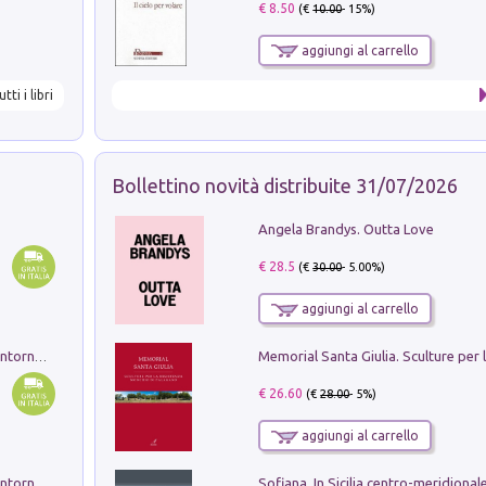
€ 8.50
(€
10.00
- 15%)
aggiungi al carrello
utti i libri
Bollettino novità distribuite 31/07/2026
Angela Brandys. Outta Love
€ 28.5
(€
30.00
- 5.00%)
aggiungi al carrello
Ruderi delle ville Romano Sabine nei dintorni di Poggio Mirteto. Illustrati dal dott.re prof.re cav.re Ercole Nardi regio ispettore degli scavi e monumenti. Anno 1885. Tavole e studio. Con 25 tavole fuori testo in cartella editoriale
€ 26.60
(€
28.00
- 5%)
aggiungi al carrello
Ruderi delle ville Romano Sabine nei dintorni di Poggio Mirteto. Illustrati dal dott.re prof.re cav.re Ercole Nardi regio ispettore degli scavi e monumenti. Anno 1885