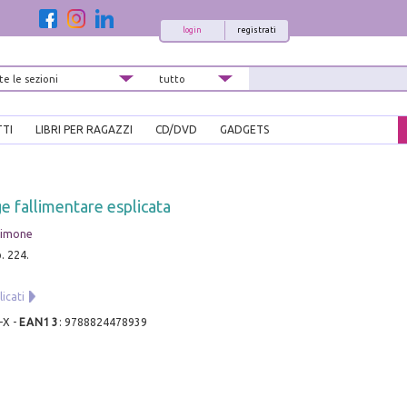
login
registrati
TTI
LIBRI PER RAGAZZI
CD/DVD
GADGETS
e fallimentare esplicata
Simone
p. 224.
licati
-X
-
EAN13
:
9788824478939