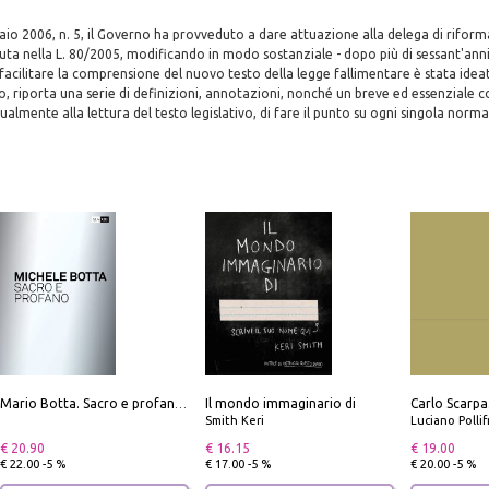
naio 2006, n. 5, il Governo ha provveduto a dare attuazione alla delega di rifor
ta nella L. 80/2005, modificando in modo sostanziale - dopo più di sessant'anni d
facilitare la comprensione del nuovo testo della legge fallimentare è stata idea
lo, riporta una serie di definizioni, annotazioni, nonché un breve ed essenzial
almente alla lettura del testo legislativo, di fare il punto su ogni singola norma
Il mondo immaginario di
Mario Botta. Sacro e profano-Sacred and profane
Smith Keri
Luciano Polli
€ 20.90
€ 16.15
€ 19.00
€ 22.00 -5 %
€ 17.00 -5 %
€ 20.00 -5 %