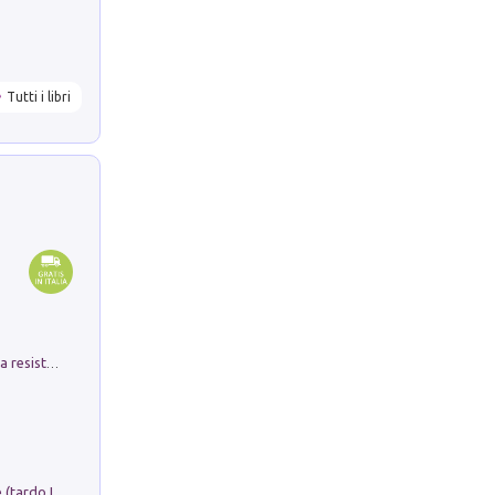
Tutti i libri
Memorial Santa Giulia. Sculture per la resistenza Monchio di Palagano
Sofiana. In Sicilia centro-meridionale (tardo III-metà IX secolo d.C.): dall'agro-town tardo-imperiale al villaggio medio-bizantino. Nuova ediz.