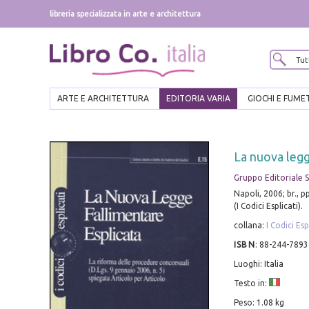
libreria specializzata in arte e architettura
ARTE E ARCHITETTURA
EDITORIA VARIA
GIOCHI E FUME
La nuova legg
Gruppo Editoriale 
Napoli, 2006; br., p
(I Codici Esplicati).
collana:
I Codici Esp
ISBN
:
88-244-7893
Luoghi: Italia
Testo in:
Peso: 1.08 kg