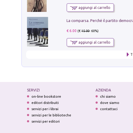
aggiungi al carrello
€ 6.00
(€
15.00
- 60%)
aggiungi al carrello
T
SERVIZI
AZIENDA
on-line bookstore
chi siamo
editori distribuiti
dove siamo
servizi per i librai
contattaci
servizi per le biblioteche
servizi per editori