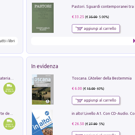
€ 33.25
(€
35.00
- 5.00%)
aggiungi al carrello
utti i libri
In evidenza
Toscana. L'Atelier della Bestemmia
L'orientalizzante a Capua. Contesti e materiali dagli scavi di Werner Johannowsky nella necropoli di Fornaci. Nuova ediz.
€ 6.00
(€
15.00
- 60%)
aggiungi al carrello
Ricerche dei dottorandi in storia dell'arte della Sapienza
€ 26.50
(€
27.90
- 5%)