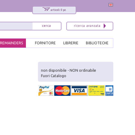
articoli: 0 pz.
REMAINDERS
FORNITORE
LIBRERIE
BIBLIOTECHE
x
Interessato ai nostri libri?
non disponibile - NON ordinabile
Fuori Catalogo
Allora iscriviti alla nostra newsletter!
Sarai informato delle nostre novità, potrai
comunque cancellarti quando desideri.
modulo di iscrizione