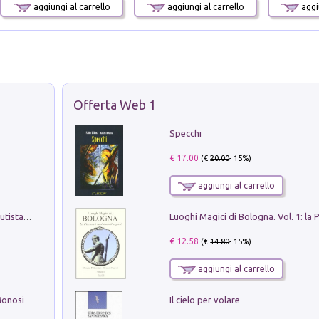
aggiungi al carrello
aggiungi al carrello
aggiu
Offerta Web 1
Specchi
€ 17.00
(€
20.00
- 15%)
aggiungi al carrello
Pietro Bellotti Detto Canaletty. Un Vedutista Veneziano nella Francia dell'Ancien Régime
€ 12.58
(€
14.80
- 15%)
aggiungi al carrello
Il cielo per volare
La seduzione del gusto con Pipero & Monosilio