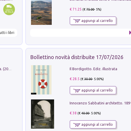
€ 71.25
(€
75.00
- 5%)
aggiungi al carrello
utti i libri
Bollettino novità distribuite 17/07/2026
Il Bordigotto. Ediz. illustrata
Dromos. Libro periodico di architettura. (2026). Vol. 15: Post-model
€ 28.5
(€
30.00
- 5.00%)
aggiungi al carrello
Innocenzo Sabbatini architetto. 18
€ 38
(€
40.00
- 5.00%)
aggiungi al carrello