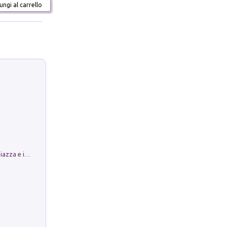
ngi al carrello
Luoghi Magici di Bologna. Vol. 1: la Piazza e i Suoi Simboli Segreti