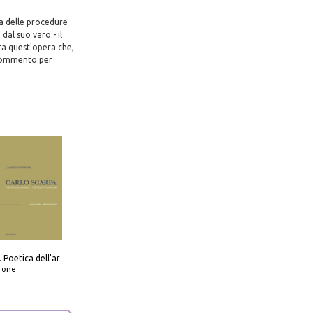
ma delle procedure
al suo varo - il
ta quest'opera che,
e commento per
.
Carlo Scarpa. Poetica dell'arredo. Tavoli e sedie-Poetics of furniture. Tables and chairs. Ediz. bilingue
frone