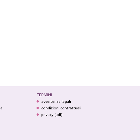
TERMINI
avvertenze legali
ne
condizioni contrattuali
privacy (pdf)