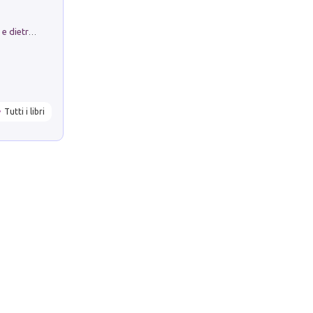
Conte e Mattarella. Sul palcoscenico e dietro le quinte del Quirinale. Un racconto sulle istituzioni
Tutti i libri