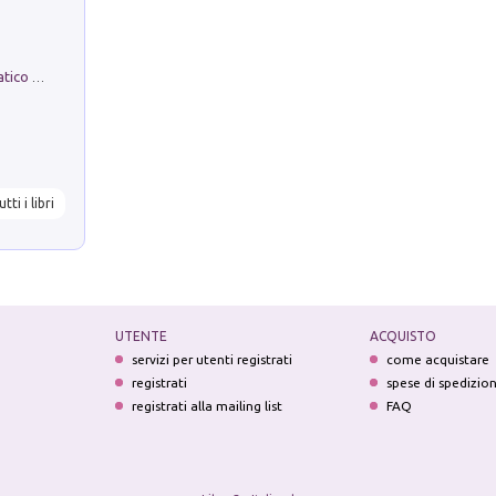
La comparsa. Perché il partito democratico non è mai nato
utti i libri
UTENTE
ACQUISTO
servizi per utenti registrati
come acquistare
registrati
spese di spedizio
registrati alla mailing list
FAQ