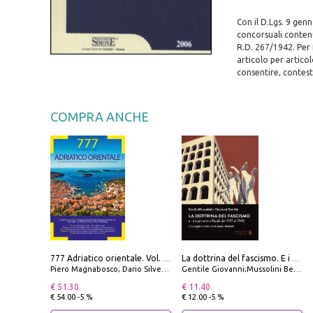
Con il D.Lgs. 9 gen
concorsuali contenu
R.D. 267/1942. Per 
articolo per artico
consentire, contestu
COMPRA ANCHE
777 Adriatico orientale. Vol. 2: Costa della Dalmazia da Zara a Molunat, Isole della Dalmazia Meridionale e Montenegro
La dottrina del fascismo. E i documenti ufficiali dal 1919 al 1945
Piero Magnabosco; Dario Silvestro; Marco Sbrizzi
Gentile Giovanni;Mussolini Benito
€ 51.30
€ 11.40
€ 54.00 -5 %
€ 12.00 -5 %