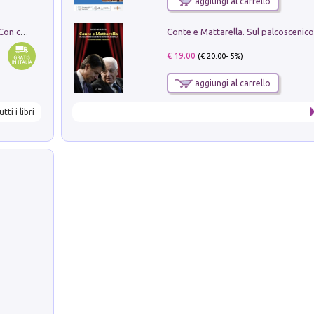
aggiungi al carrello
I monumenti funerari del Lazio antico. Con cartella con tavole
€ 19.00
(€
20.00
- 5%)
aggiungi al carrello
utti i libri