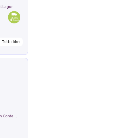
Pastori. Sguardi contemporanei tra il Lagorai e la pianura. Ediz. illustrata
Tutti i libri
in alto! Livello A1. Con CD-Audio. Con Contenuto digitale per accesso on line