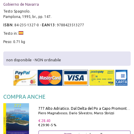
Gobierno de Navarra
Testo Spagnolo.
Pamplona, 1995; br., pp. 147.
ISBN
:
84-235-1327-0
-
EAN13
:
9788423513277
Testo in:
Peso: 0.71 kg
non disponibile - NON ordinabile
COMPRA ANCHE
777 Alto Adriatico. Dal Delta del Po a Capo Promontore. Con QR Code
Piero Magnabosco; Dario Silvestro; Marco Sbrizzi
€ 28.40
€ 29.90 -5 %