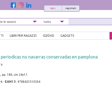
login
registrati
TTI
LIBRI PER RAGAZZI
CD/DVD
GADGETS
 periodicas no navarras conservadas en pamplona
ra
, pp. 180, cm 24x17.
-6
-
EAN13
:
9788423510504