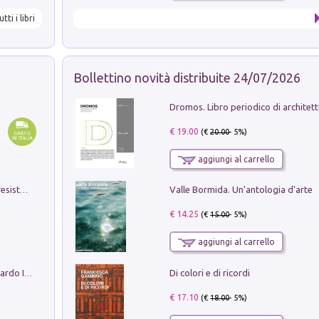
utti i libri
Bollettino novità distribuite 24/07/2026
€ 19.00
(€
20.00
- 5%)
aggiungi al carrello
Valle Bormida. Un'antologia d'arte
Memorial Santa Giulia. Sculture per la resistenza Monchio di Palagano
€ 14.25
(€
15.00
- 5%)
aggiungi al carrello
Di colori e di ricordi
Sofiana. In Sicilia centro-meridionale (tardo III-metà IX secolo d.C.): dall'agro-town tardo-imperiale al villaggio medio-bizantino. Nuova ediz.
€ 17.10
(€
18.00
- 5%)