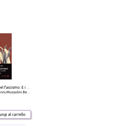
La dottrina del fascismo. E i documenti ufficiali dal 1919 al 1945
ni;Mussolini Benito
ngi al carrello