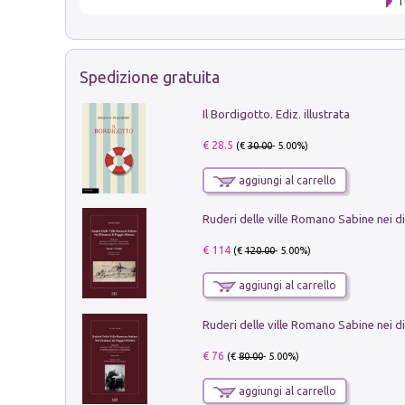
T
Spedizione gratuita
Il Bordigotto. Ediz. illustrata
€ 28.5
(€
30.00
- 5.00%)
aggiungi al carrello
€ 114
(€
120.00
- 5.00%)
aggiungi al carrello
€ 76
(€
80.00
- 5.00%)
aggiungi al carrello