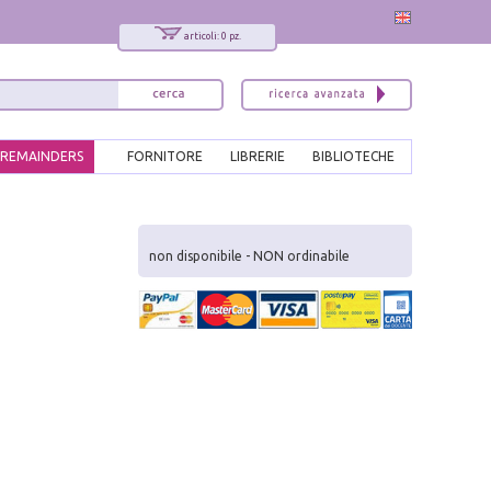
articoli: 0 pz.
REMAINDERS
FORNITORE
LIBRERIE
BIBLIOTECHE
x
Interessato ai nostri libri?
non disponibile - NON ordinabile
Allora iscriviti alla nostra newsletter!
Sarai informato delle nostre novità, potrai
comunque cancellarti quando desideri.
modulo di iscrizione