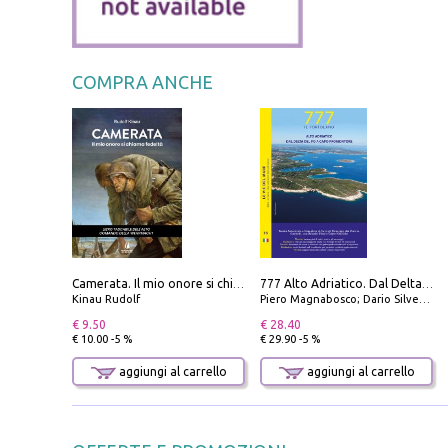
COMPRA ANCHE
Camerata. Il mio onore si chiama fedeltà
777 Alto Adriatico. Dal Delta del Po a Capo Promontore. Con QR Code
Kinau Rudolf
Piero Magnabosco; Dario Silvestro; Marco Sbrizzi
€ 9.50
€ 28.40
€ 10.00 -5 %
€ 29.90 -5 %
aggiungi al carrello
aggiungi al carrello