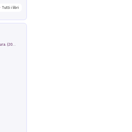
Tutti i libri
Dromos. Libro periodico di architettura. (2026). Vol. 15: Post-model