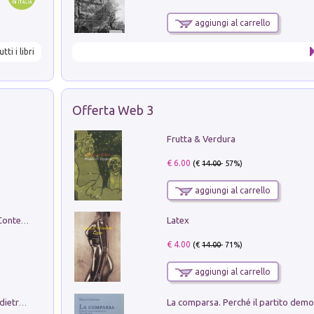
aggiungi al carrello
utti i libri
Offerta Web 3
Frutta & Verdura
€ 6.00
(€
14.00
- 57%)
aggiungi al carrello
Latex
in alto! Livello A1. Con CD-Audio. Con Contenuto digitale per accesso on line
€ 4.00
(€
14.00
- 71%)
aggiungi al carrello
Conte e Mattarella. Sul palcoscenico e dietro le quinte del Quirinale. Un racconto sulle istituzioni