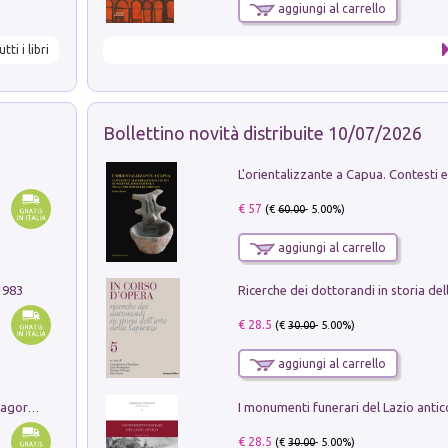
aggiungi al carrello
utti i libri
Bollettino novità distribuite 10/07/2026
€ 57
(€
60.00
- 5.00%)
aggiungi al carrello
1983
€ 28.5
(€
30.00
- 5.00%)
aggiungi al carrello
Pastori. Sguardi contemporanei tra il Lagorai e la pianura. Ediz. illustrata
€ 28.5
(€
30.00
- 5.00%)