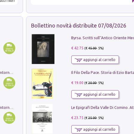
utti i libri
Bollettino novità distribuite 07/08/2026
€ 42.75
(€
45.00
- 5%)
aggiungi al carrello
Ruderi delle ville Romano Sabine nei dintorni di Poggio Mirteto. Illustrati dal dott.re prof.re cav.re Ercole Nardi regio ispettore degli scavi e monumenti. Anno 1885. Tavole e studio. Con 25 tavole fuori testo in cartella editoriale
€ 19.00
(€
20.00
- 5%)
aggiungi al carrello
Ruderi delle ville Romano Sabine nei dintorni di Poggio Mirteto. Illustrati dal dott.re prof.re cav.re Ercole Nardi regio ispettore degli scavi e monumenti. Anno 1885
€ 23.75
(€
25.00
- 5%)
aggiungi al carrello