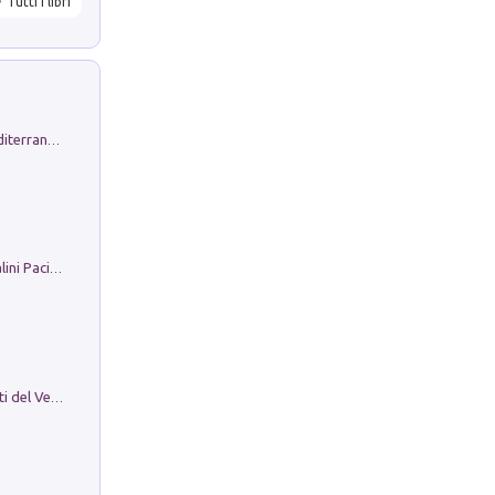
Tutti i libri
Byrsa. Scritti sull''Antico Oriente Mediterraneo. 45-46/2024
Il Filo Della Pace. Storia di Ezio Bartalini Pacifista
Le Epigrafi Della Valle Di Comino. Atti del Ventesimo Convegno Epigrafico Cominese