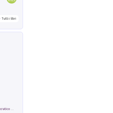
Tutti i libri
La comparsa. Perché il partito democratico non è mai nato