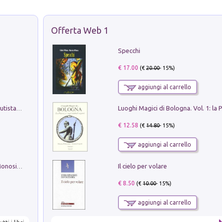
Offerta Web 1
Specchi
€ 17.00
(€
20.00
- 15%)
aggiungi al carrello
Pietro Bellotti Detto Canaletty. Un Vedutista Veneziano nella Francia dell'Ancien Régime
€ 12.58
(€
14.80
- 15%)
aggiungi al carrello
Il cielo per volare
La seduzione del gusto con Pipero & Monosilio
€ 8.50
(€
10.00
- 15%)
aggiungi al carrello