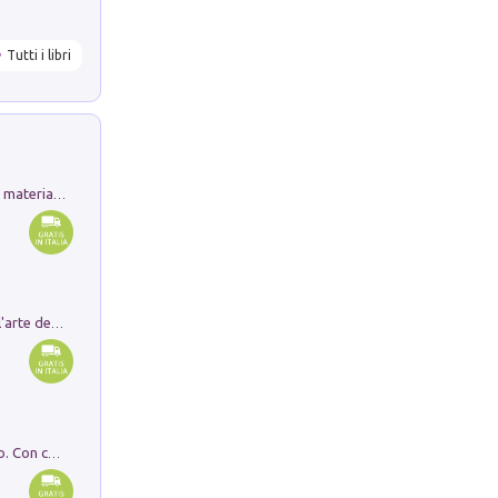
Tutti i libri
L'orientalizzante a Capua. Contesti e materiali dagli scavi di Werner Johannowsky nella necropoli di Fornaci. Nuova ediz.
Ricerche dei dottorandi in storia dell'arte della Sapienza
I monumenti funerari del Lazio antico. Con cartella con tavole