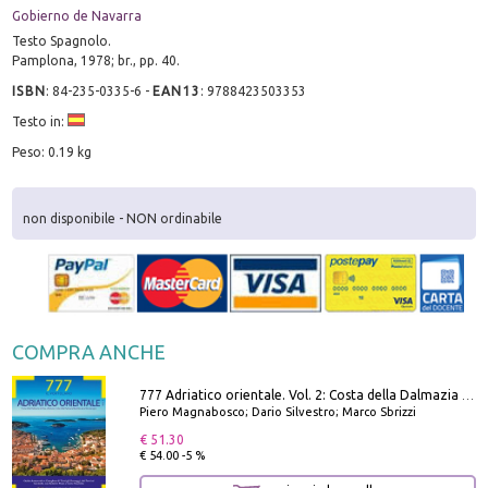
Gobierno de Navarra
Testo Spagnolo.
Pamplona, 1978; br., pp. 40.
ISBN
:
84-235-0335-6
-
EAN13
:
9788423503353
Testo in:
Peso: 0.19 kg
non disponibile - NON ordinabile
COMPRA ANCHE
777 Adriatico orientale. Vol. 2: Costa della Dalmazia da Zara a Molunat, Isole della Dalmazia Meridionale e Montenegro
Piero Magnabosco; Dario Silvestro; Marco Sbrizzi
€ 51.30
€ 54.00 -5 %