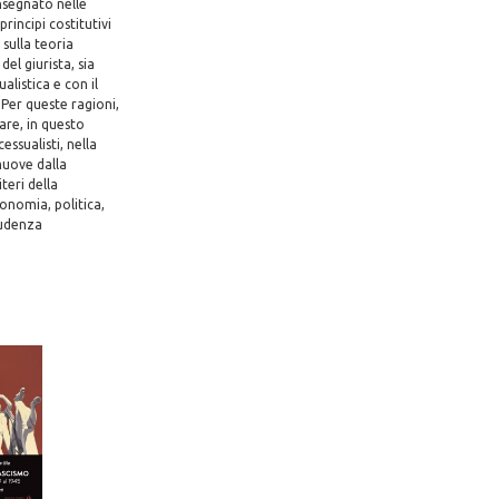
insegnato nelle
rincipi costitutivi
 sulla teoria
el giurista, sia
alistica e con il
Per queste ragioni,
are, in questo
essualisti, nella
muove dalla
teri della
conomia, politica,
rudenza