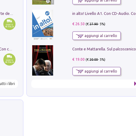
aggiungi al carrello
Ricerche dei dottorandi in storia dell'arte della Sapienza
€ 26.50
(€
27.90
- 5%)
aggiungi al carrello
I monumenti funerari del Lazio antico. Con cartella con tavole
€ 19.00
(€
20.00
- 5%)
aggiungi al carrello
utti i libri