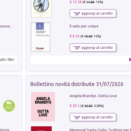
€ 12.58
(€
14.80
- 15%)
aggiungi al carrello
Il cielo per volare
La seduzione del gusto con Pipero & Monosilio
€ 8.50
(€
10.00
- 15%)
aggiungi al carrello
utti i libri
Bollettino novità distribuite 31/07/2026
Angela Brandys. Outta Love
€ 28.5
(€
30.00
- 5.00%)
aggiungi al carrello
Ruderi delle ville Romano Sabine nei dintorni di Poggio Mirteto. Illustrati dal dott.re prof.re cav.re Ercole Nardi regio ispettore degli scavi e monumenti. Anno 1885. Tavole e studio. Con 25 tavole fuori testo in cartella editoriale