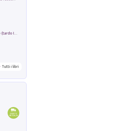
Sofiana. In Sicilia centro-meridionale (tardo III-metà IX secolo d.C.): dall'agro-town tardo-imperiale al villaggio medio-bizantino. Nuova ediz.
Tutti i libri