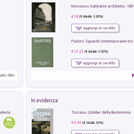
Innocenzo Sabbatini architetto. 18
€ 38
(€
40.00
- 5.00%)
aggiungi al carrello
€ 33.25
(€
35.00
- 5.00%)
aggiungi al carrello
utti i libri
In evidenza
Toscana. L'Atelier della Bestemmia
L'orientalizzante a Capua. Contesti e materiali dagli scavi di Werner Johannowsky nella necropoli di Fornaci. Nuova ediz.
€ 6.00
(€
15.00
- 60%)