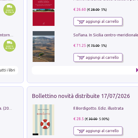
€ 26.60
(€
28.00
- 5%)
aggiungi al carrello
Ruderi delle ville Romano Sabine nei dintorni di Poggio Mirteto. Illustrati dal dott.re prof.re cav.re Ercole Nardi regio ispettore degli scavi e monumenti. Anno 1885
€ 71.25
(€
75.00
- 5%)
aggiungi al carrello
utti i libri
Bollettino novità distribuite 17/07/2026
Il Bordigotto. Ediz. illustrata
Dromos. Libro periodico di architettura. (2026). Vol. 15: Post-model
€ 28.5
(€
30.00
- 5.00%)
aggiungi al carrello