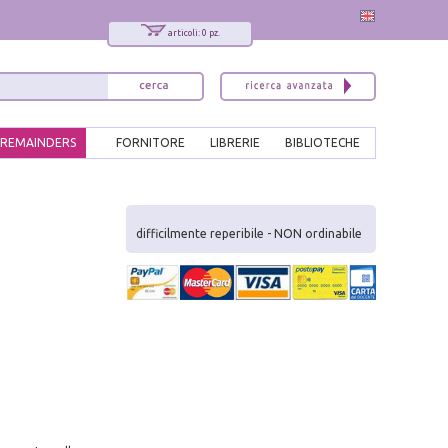
articoli: 0 pz.
REMAINDERS
FORNITORE
LIBRERIE
BIBLIOTECHE
x
Interessato ai nostri libri?
difficilmente reperibile - NON ordinabile
Allora iscriviti alla nostra newsletter!
Sarai informato delle nostre novità, potrai
comunque cancellarti quando desideri.
modulo di iscrizione