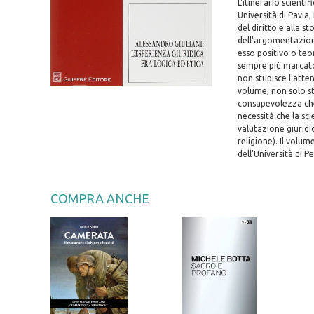
L'itinerario scienti
Università di Pavia
del diritto e alla st
dell'argomentazione
esso positivo o teor
sempre più marcato 
non stupisce l'atte
volume, non solo sto
consapevolezza che 
necessità che la sci
valutazione giuridic
religione). Il volu
dell'Università di P
COMPRA ANCHE