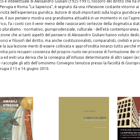
fico e intellettuale di Alessandro Giuliani (1925-1997), filosofo del diritto che ha 
, Perugia e Roma "La Sapienza", è segnato da una riflessione costante intorno ai p
oricità dell'esperienza giuridica. Autore di studi importanti sulla logica giuridica e
, il suo pensiero mostra una grandissima attualità in un momento in cui l'agire d
ico, fa i conti con il venir meno delle rassicuranti certezze della dogmatica statu
pluralismo - normativo, giurisprudenziale, culturale - dell'età contemporanea. 
nzione che ai tanti aspetti del pensiero di Alessandro Giuliani hanno voluto dedic
rici e filosofi del diritto, ma anche costituzionalisti, comparatisti, civilisti e proc
la sua lezione meriti di essere coltivata e approfondita innanzi tutto perché 
entia juris recuperi coscienza del proprio ruolo nei processi di formazione dei cri
a ed eviti una deriva che la consegna all'influsso determinante di altri saperi (e
me raccoglie gli atti dell'omonimo Convegno tenutosi presso la Facoltà di Giurisp
erugia il 15 e 16 giugno 2010.