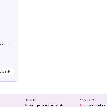
La comparsa. Perché il partito democratico non è mai nato
utti i libri
UTENTE
ACQUISTO
servizi per utenti registrati
come acquistare