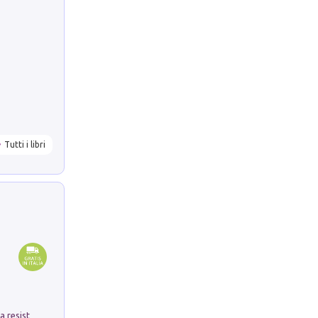
Tutti i libri
Memorial Santa Giulia. Sculture per la resistenza Monchio di Palagano