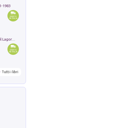
91-1983
Pastori. Sguardi contemporanei tra il Lagorai e la pianura. Ediz. illustrata
Tutti i libri