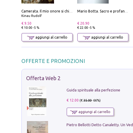
Camerata. Il mio onore si chiama fedeltà
Mario Botta. Sacro e profano-Sacred and profane
Kinau Rudolf
€ 9.50
€ 20.90
€ 10.00 -5 %
€ 22.00 -5 %
aggiungi al carrello
aggiungi al carrello
OFFERTE E PROMOZIONI
Offerta Web 2
Guida spirituale alla perfezione
€ 12.00
(€
35.00
- 66%)
aggiungi al carrello