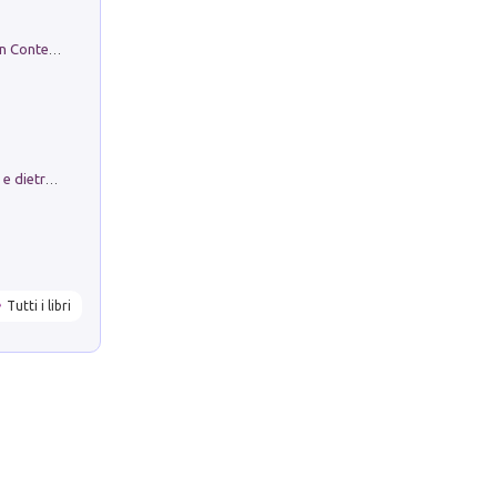
in alto! Livello A1. Con CD-Audio. Con Contenuto digitale per accesso on line
Conte e Mattarella. Sul palcoscenico e dietro le quinte del Quirinale. Un racconto sulle istituzioni
Tutti i libri