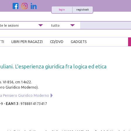
login
registrati
TTI
LIBRI PER RAGAZZI
CD/DVD
GADGETS
liani. L'esperienza giuridica fra logica ed etica
p. VI-856, cm 14x22.
iero Giuridico Moderno).
ria Pensiero Giuridico Moderno
-9
-
EAN13
:
9788814173417