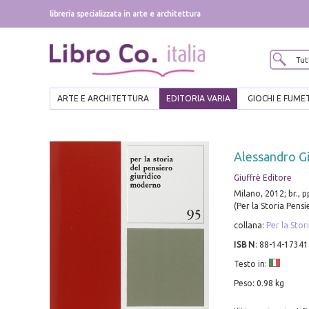
libreria specializzata in arte e architettura
ARTE E ARCHITETTURA
EDITORIA VARIA
GIOCHI E FUME
Alessandro Giu
Giuffrè Editore
Milano, 2012; br., p
(Per la Storia Pens
collana:
Per la Sto
ISBN
:
88-14-17341
Testo in:
Peso: 0.98 kg