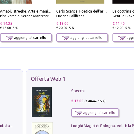
Amabili streghe. Arte e magie di Leonora Carrington e Remedios Varo
Carlo Scarpa. Poetica dell'arredo. Tavoli e sedie-Poetics of furniture. Tables and chairs. Ediz. bilingue
Pina Varriale; Serena Montesarchio
Luciano Pollifrone
Gentile Giovan
€ 14.25
€ 19.00
€ 11.40
€ 15.00 -5 %
€ 20.00 -5 %
€ 12.00 -5 %
aggiungi al carrello
aggiungi al carrello
aggiu
Offerta Web 1
Specchi
€ 17.00
(€
20.00
- 15%)
aggiungi al carrello
Pietro Bellotti Detto Canaletty. Un Vedutista Veneziano nella Francia dell'Ancien Régime