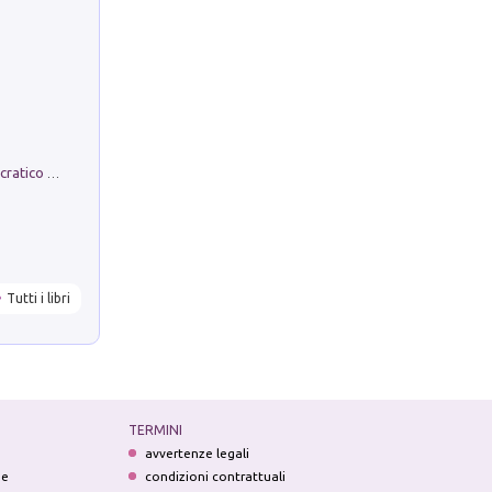
La comparsa. Perché il partito democratico non è mai nato
Tutti i libri
TERMINI
avvertenze legali
ne
condizioni contrattuali