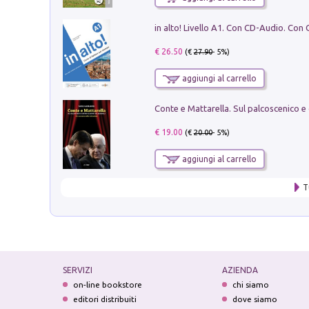
€ 26.50
(€
27.90
- 5%)
aggiungi al carrello
€ 19.00
(€
20.00
- 5%)
aggiungi al carrello
T
SERVIZI
AZIENDA
on-line bookstore
chi siamo
editori distribuiti
dove siamo