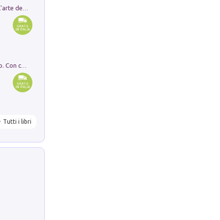
Ricerche dei dottorandi in storia dell'arte della Sapienza
I monumenti funerari del Lazio antico. Con cartella con tavole
Tutti i libri