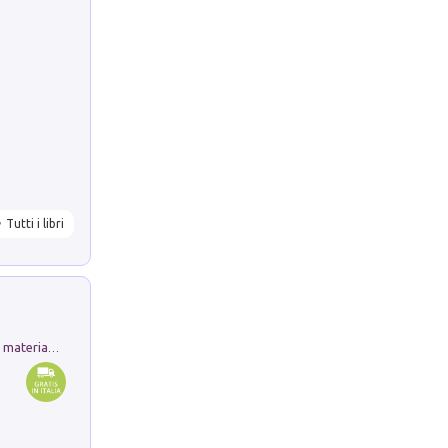
Tutti i libri
L'orientalizzante a Capua. Contesti e materiali dagli scavi di Werner Johannowsky nella necropoli di Fornaci. Nuova ediz.