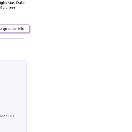
Decima flottiglia Mas. Dalle origini all'armistizio
o Borghese
ngi al carrello
Luoghi Magici di Bologna. Vol. 1: la Piazza e i Suoi Simboli Segreti