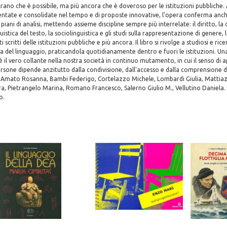
rano che è possibile, ma più ancora che è doveroso per le istituzioni pubbliche.
entate e consolidate nel tempo e di proposte innovative, l'opera conferma anch
e piani di analisi, mettendo assieme discipline sempre più interrelate: il diritto, 
guistica del testo, la sociolinguistica e gli studi sulla rappresentazione di genere, 
 scritti delle istituzioni pubbliche e più ancora. Il libro si rivolge a studiosi e ri
ura del linguaggio, praticandola quotidianamente dentro e fuori le istituzioni. Un
il vero collante nella nostra società in continuo mutamento, in cui il senso di 
persone dipende anzitutto dalla condivisione, dall'accesso e dalla comprensione d
 Amato Rosanna, Bambi Federigo, Cortelazzo Michele, Lombardi Giulia, Mattiaz
a, Pietrangelo Marina, Romano Francesco, Salerno Giulio M., Vellutino Daniela.
o.