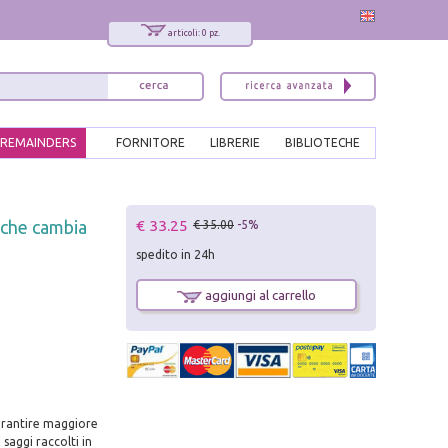
articoli: 0 pz.
REMAINDERS
FORNITORE
LIBRERIE
BIBLIOTECHE
x
€ 33.25
à che cambia
€ 35.00
-5%
Interessato ai nostri libri?
spedito in 24h
Allora iscriviti alla nostra newsletter!
Sarai informato delle nostre novità, potrai
aggiungi al carrello
comunque cancellarti quando desideri.
modulo di iscrizione
garantire maggiore
saggi raccolti in