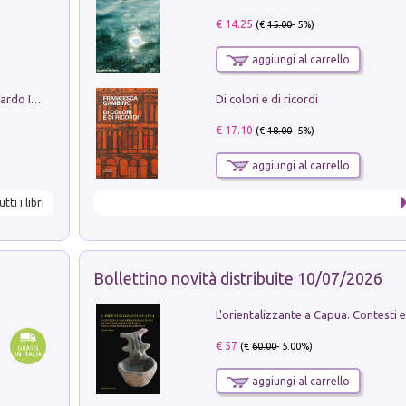
€ 14.25
(€
15.00
- 5%)
aggiungi al carrello
Di colori e di ricordi
Sofiana. In Sicilia centro-meridionale (tardo III-metà IX secolo d.C.): dall'agro-town tardo-imperiale al villaggio medio-bizantino. Nuova ediz.
€ 17.10
(€
18.00
- 5%)
aggiungi al carrello
utti i libri
Bollettino novità distribuite 10/07/2026
€ 57
(€
60.00
- 5.00%)
aggiungi al carrello