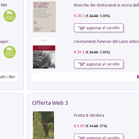
1983
€ 28.5
(€
30.00
- 5.00%)
aggiungi al carrello
Pastori. Sguardi contemporanei tra il Lagorai e la pianura. Ediz. illustrata
€ 28.5
(€
30.00
- 5.00%)
aggiungi al carrello
utti i libri
Offerta Web 3
Frutta & Verdura
€ 6.00
(€
14.00
- 57%)
aggiungi al carrello