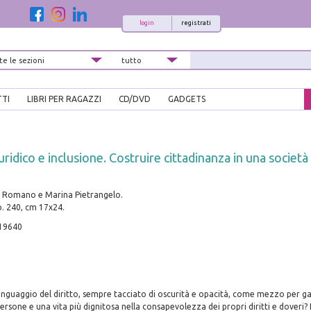
login
registrati
TTI
LIBRI PER RAGAZZI
CD/DVD
GADGETS
ridico e inclusione. Costruire cittadinanza in una societ
o Romano e Marina Pietrangelo.
pp. 240, cm 17x24.
19640
l linguaggio del diritto, sempre tacciato di oscurità e opacità, come mezzo per 
rsone e una vita più dignitosa nella consapevolezza dei propri diritti e doveri? I 