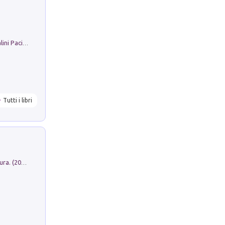
Il Filo Della Pace. Storia di Ezio Bartalini Pacifista
Tutti i libri
Dromos. Libro periodico di architettura. (2026). Vol. 15: Post-model