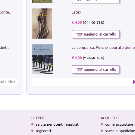
Latex
in alto! Livello A1. Con CD-Audio. Con Contenuto digitale per accesso on line
€ 4.00
(€
14.00
- 71%)
aggiungi al carrello
Conte e Mattarella. Sul palcoscenico e dietro le quinte del Quirinale. Un racconto sulle istituzioni
€ 6.00
(€
15.00
- 60%)
aggiungi al carrello
utti i libri
UTENTE
ACQUISTO
servizi per utenti registrati
come acquistare
registrati
spese di spedizio