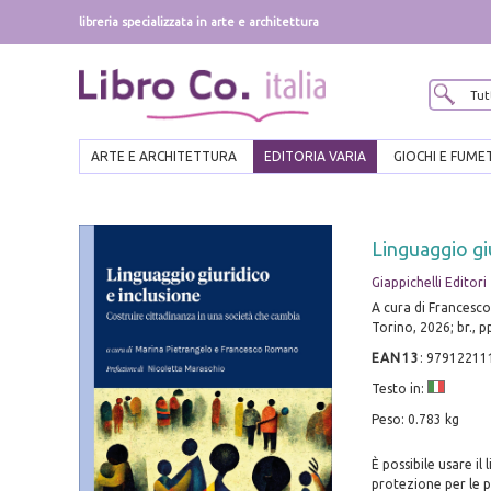
libreria specializzata in arte e architettura
ARTE E ARCHITETTURA
EDITORIA VARIA
GIOCHI E FUME
Linguaggio giu
Giappichelli Editori
A cura di Francesc
Torino, 2026; br., 
EAN13
:
97912211
Testo in:
Peso: 0.783 kg
È possibile usare i
protezione per le pe