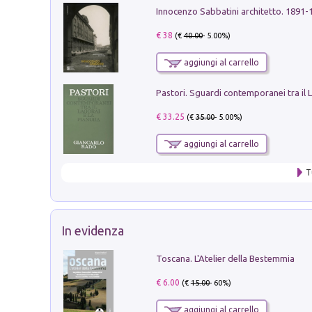
Innocenzo Sabbatini architetto. 1891-
€ 38
(€
40.00
- 5.00%)
aggiungi al carrello
€ 33.25
(€
35.00
- 5.00%)
aggiungi al carrello
T
In evidenza
Toscana. L'Atelier della Bestemmia
€ 6.00
(€
15.00
- 60%)
aggiungi al carrello