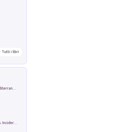
Tutti i libri
Byrsa. Scritti sull''Antico Oriente Mediterraneo. 45-46/2024
Ho Camminato Alla Luce Della Storia. Incidere per Pasolini. Quaderni di Incisione Contemporanea n 30