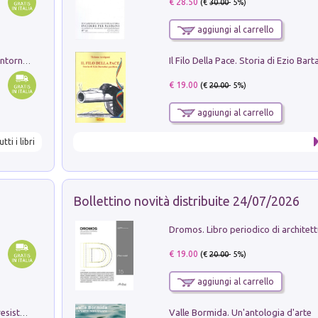
€ 28.50
(€
30.00
- 5%)
aggiungi al carrello
Ruderi delle ville Romano Sabine nei dintorni di Poggio Mirteto. Illustrati dal dott.re prof.re cav.re Ercole Nardi regio ispettore degli scavi e monumenti. Anno 1885
€ 19.00
(€
20.00
- 5%)
aggiungi al carrello
utti i libri
Bollettino novità distribuite 24/07/2026
€ 19.00
(€
20.00
- 5%)
aggiungi al carrello
Valle Bormida. Un'antologia d'arte
Memorial Santa Giulia. Sculture per la resistenza Monchio di Palagano