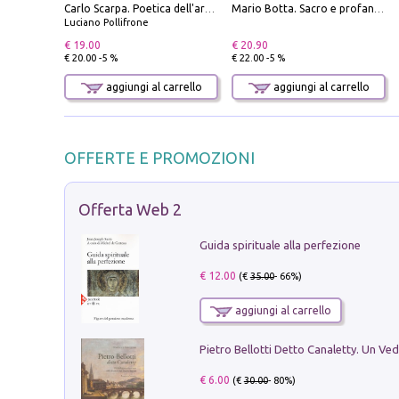
Carlo Scarpa. Poetica dell'arredo. Tavoli e sedie-Poetics of furniture. Tables and chairs. Ediz. bilingue
Mario Botta. Sacro e profano-Sacred and profane
Luciano Pollifrone
€ 19.00
€ 20.90
€ 20.00 -5 %
€ 22.00 -5 %
aggiungi al carrello
aggiungi al carrello
OFFERTE E PROMOZIONI
Offerta Web 2
Guida spirituale alla perfezione
€ 12.00
(€
35.00
- 66%)
aggiungi al carrello
€ 6.00
(€
30.00
- 80%)