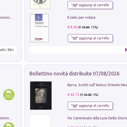
aggiungi al carrello
Il cielo per volare
La seduzione del gusto con Pipero & Monosilio
€ 8.50
(€
10.00
- 15%)
aggiungi al carrello
utti i libri
Bollettino novità distribuite 07/08/2026
€ 42.75
(€
45.00
- 5%)
aggiungi al carrello
Ruderi delle ville Romano Sabine nei dintorni di Poggio Mirteto. Illustrati dal dott.re prof.re cav.re Ercole Nardi regio ispettore degli scavi e monumenti. Anno 1885. Tavole e studio. Con 25 tavole fuori testo in cartella editoriale