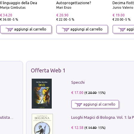
Il linguaggio della Dea
Autoprogettazione?
Marija Gimbutas
Mari Enzo
Junio Valeri
€ 34.20
€ 20.90
€ 19.00
€ 36.00 -5 %
€ 22.00 -5 %
€ 20.00 -5 %
aggiungi al carrello
aggiungi al carrello
aggiu
Offerta Web 1
Specchi
€ 17.00
(€
20.00
- 15%)
aggiungi al carrello
Pietro Bellotti Detto Canaletty. Un Vedutista Veneziano nella Francia dell'Ancien Régime
€ 12.58
(€
14.80
- 15%)