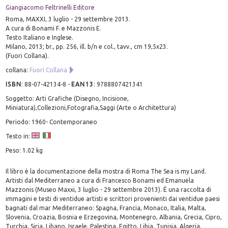
Giangiacomo Feltrinelli Editore
Roma, MAXXI, 3 luglio - 29 settembre 2013.
A cura di Bonami F. e Mazzonis E.
Testo Italiano e Inglese.
Milano, 2013; br., pp. 256, ill. b/n e col., tavv., cm 19,5x23.
(Fuori Collana).
collana:
Fuori Collana
ISBN
:
88-07-42134-8
-
EAN13
:
9788807421341
Soggetto: Arti Grafiche (Disegno, Incisione,
Miniatura),Collezioni,Fotografia,Saggi (Arte o Architettura)
Periodo: 1960- Contemporaneo
Testo in:
Peso: 1.02 kg
Il libro è la documentazione della mostra di Roma The Sea is my Land.
Artisti dal Mediterraneo a cura di Francesco Bonami ed Emanuela
Mazzonis (Museo Maxxi, 3 luglio - 29 settembre 2013). È una raccolta di
immagini e testi di ventidue artisti e scrittori provenienti dai ventidue paesi
bagnati dal mar Mediterraneo: Spagna, Francia, Monaco, Italia, Malta,
Slovenia, Croazia, Bosnia e Erzegovina, Montenegro, Albania, Grecia, Cipro,
Turchia, Siria, Libano, Israele, Palestina, Egitto, Libia, Tunisia, Algeria,