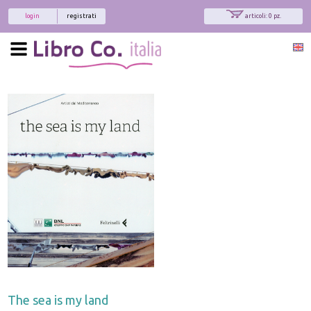
login
registrati
articoli: 0 pz.
The sea is my land