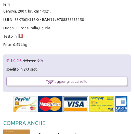
Frilli
Genova, 2007; br., cm 14x21.
ISBN
:
88-7563-315-0
-
EAN13
:
9788875633158
Luoghi: Europa,Italia,Liguria
Testo in:
Peso: 0.534 kg
€ 14.25
€ 15.00
-5%
spedito in 2/3 sett.
aggiungi al carrello
COMPRA ANCHE