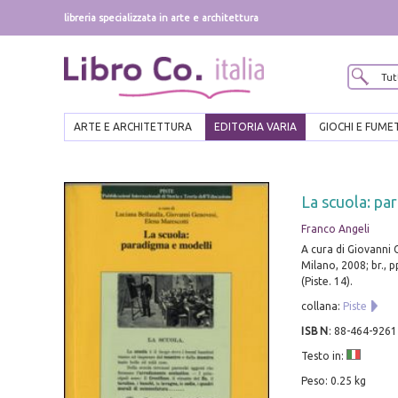
libreria specializzata in arte e architettura
ARTE E ARCHITETTURA
EDITORIA VARIA
GIOCHI E FUME
La scuola: pa
Franco Angeli
A cura di Giovanni 
Milano, 2008; br., p
(Piste. 14).
collana:
Piste
ISBN
:
88-464-9261
Testo in:
Peso: 0.25 kg