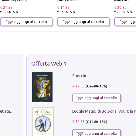
€ 27.55
€ 14.25
€ 20.90
€ 29.00 -5 %
€ 15.00 -5 %
€ 22.00 -5 %
aggiungi al carrello
aggiungi al carrello
aggiu
Offerta Web 1
Specchi
€ 17.00
(€
20.00
- 15%)
aggiungi al carrello
Pietro Bellotti Detto Canaletty. Un Vedutista Veneziano nella Francia dell'Ancien Régime
€ 12.58
(€
14.80
- 15%)
aggiungi al carrello