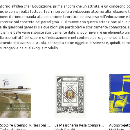
intorno all'idea che l'Educazione, prima ancora che un'attività, è un congegno 
nche con le realtà fattuali. I vari interventi si sviluppano attorno alla relazione
ione: il primo rimanda alla dimensione teoretica del discorso sull'educazione e la
terpretazioni concrete del paradigma. Ci si muove con questa attenzione ai due p
sia questioni generali sia questioni più particolari e storicamente connotate. Di
oblemi e dalle varie risposte storicamente date, si può rinvenire un elemento uni
a scientificità del sapere sull'educazione e nel continuo perseguimento di tale s
riamente attraverso la scuola, concepita come oggetto di scienza e, quindi, co
n surrogabile da qualsivoglia modello.
Autoprogett
Scolpire il tempo. Riflessioni sul cinema.
La Massoneria Resa Comprensibile ai Suoi Adepti. Vol. 3: il Maestro.
Tarkovskij Andrej
Wirth Oswald
Mari Enzo