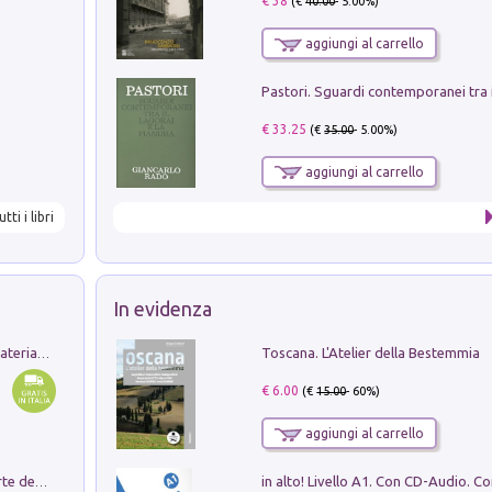
€ 38
(€
40.00
- 5.00%)
aggiungi al carrello
€ 33.25
(€
35.00
- 5.00%)
aggiungi al carrello
utti i libri
In evidenza
Toscana. L'Atelier della Bestemmia
L'orientalizzante a Capua. Contesti e materiali dagli scavi di Werner Johannowsky nella necropoli di Fornaci. Nuova ediz.
€ 6.00
(€
15.00
- 60%)
aggiungi al carrello
Ricerche dei dottorandi in storia dell'arte della Sapienza