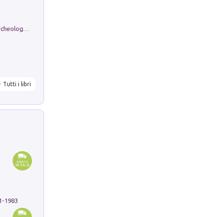
Dos dell'Arca. Quattro millenni tra archeologia e arte rupestre in Valle Camonica (Sito UNESCO n. 94). Scavi e ricerche 2016/2023
Tutti i libri
91-1983