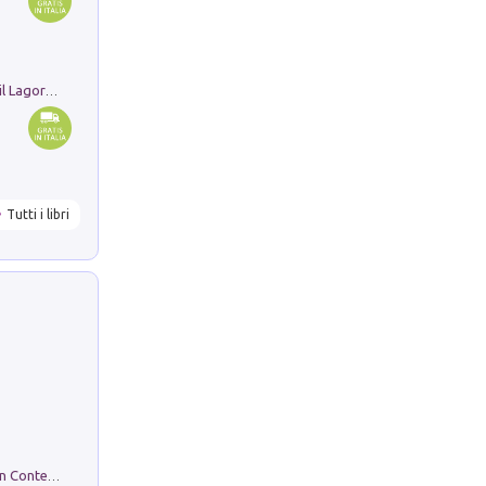
Pastori. Sguardi contemporanei tra il Lagorai e la pianura. Ediz. illustrata
Tutti i libri
in alto! Livello A1. Con CD-Audio. Con Contenuto digitale per accesso on line