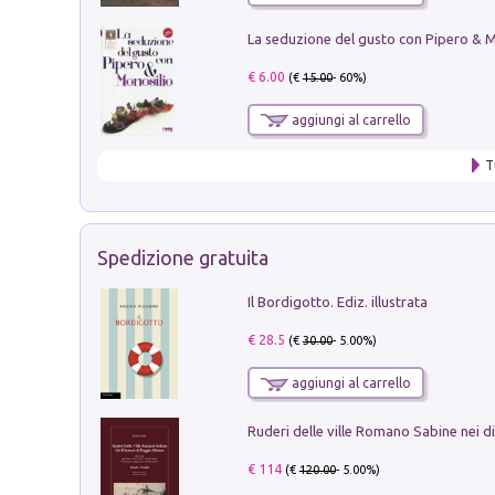
€ 6.00
(€
15.00
- 60%)
aggiungi al carrello
T
Spedizione gratuita
Il Bordigotto. Ediz. illustrata
€ 28.5
(€
30.00
- 5.00%)
aggiungi al carrello
€ 114
(€
120.00
- 5.00%)