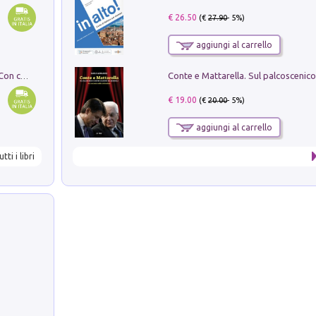
€ 26.50
(€
27.90
- 5%)
aggiungi al carrello
I monumenti funerari del Lazio antico. Con cartella con tavole
€ 19.00
(€
20.00
- 5%)
aggiungi al carrello
utti i libri