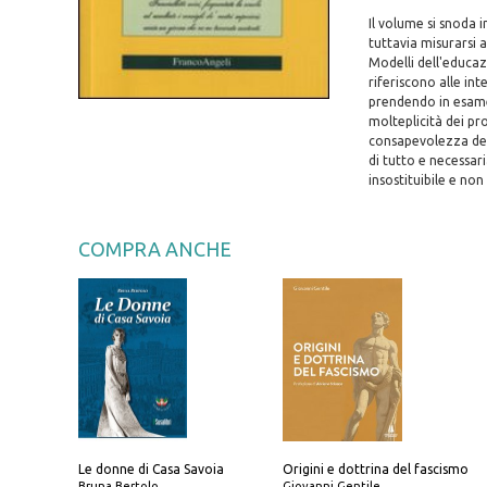
Il volume si snoda 
tuttavia misurarsi a
Modelli dell'educaz
riferiscono alle in
prendendo in esame 
molteplicità dei pr
consapevolezza dell
di tutto e necessa
insostituibile e no
COMPRA ANCHE
Le donne di Casa Savoia
Origini e dottrina del fascismo
Bruna Bertolo
Giovanni Gentile