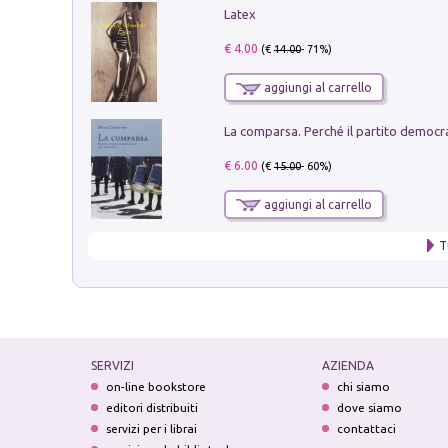
Latex
€ 4.00
(€
14.00
- 71%)
aggiungi al carrello
€ 6.00
(€
15.00
- 60%)
aggiungi al carrello
T
SERVIZI
AZIENDA
on-line bookstore
chi siamo
editori distribuiti
dove siamo
servizi per i librai
contattaci