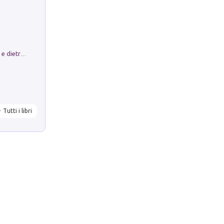
Conte e Mattarella. Sul palcoscenico e dietro le quinte del Quirinale. Un racconto sulle istituzioni
Tutti i libri