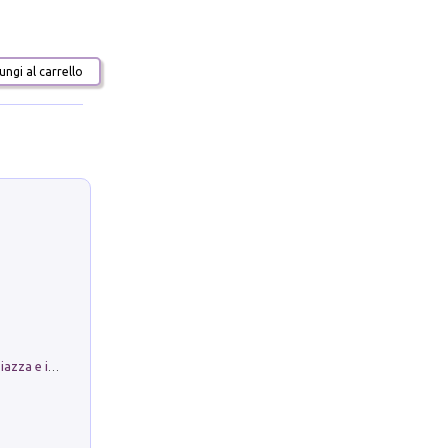
ngi al carrello
Luoghi Magici di Bologna. Vol. 1: la Piazza e i Suoi Simboli Segreti