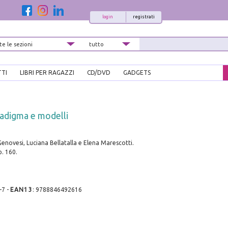
login
registrati
TTI
LIBRI PER RAGAZZI
CD/DVD
GADGETS
radigma e modelli
Genovesi, Luciana Bellatalla e Elena Marescotti.
p. 160.
-7
-
EAN13
:
9788846492616