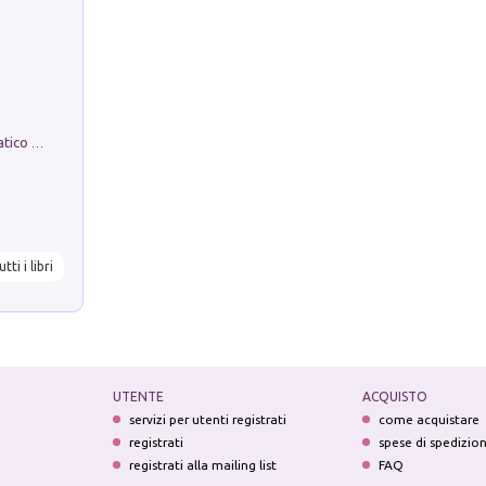
La comparsa. Perché il partito democratico non è mai nato
utti i libri
UTENTE
ACQUISTO
servizi per utenti registrati
come acquistare
registrati
spese di spedizio
registrati alla mailing list
FAQ