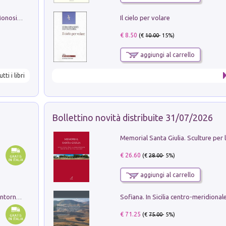
Il cielo per volare
La seduzione del gusto con Pipero & Monosilio
€ 8.50
(€
10.00
- 15%)
aggiungi al carrello
utti i libri
Bollettino novità distribuite 31/07/2026
€ 26.60
(€
28.00
- 5%)
aggiungi al carrello
Ruderi delle ville Romano Sabine nei dintorni di Poggio Mirteto. Illustrati dal dott.re prof.re cav.re Ercole Nardi regio ispettore degli scavi e monumenti. Anno 1885. Tavole e studio. Con 25 tavole fuori testo in cartella editoriale
€ 71.25
(€
75.00
- 5%)