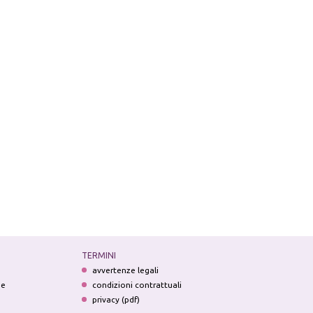
TERMINI
avvertenze legali
ne
condizioni contrattuali
privacy (pdf)