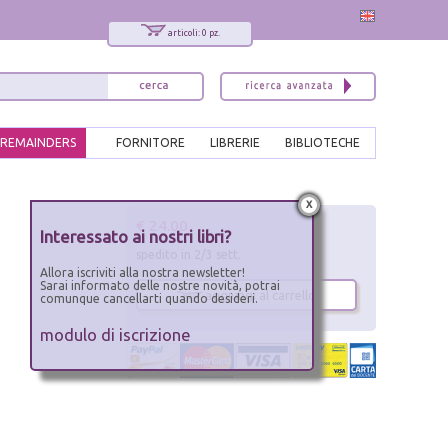
articoli: 0 pz.
REMAINDERS
FORNITORE
LIBRERIE
BIBLIOTECHE
x
€ 24.00
Interessato ai nostri libri?
spedito in 2/3 sett.
Allora iscriviti alla nostra newsletter!
Sarai informato delle nostre novità, potrai
aggiungi al carrello
comunque cancellarti quando desideri.
modulo di iscrizione