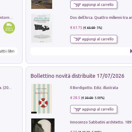
aggiungi al carrello
Ruderi delle ville Romano Sabine nei dintorni di Poggio Mirteto. Illustrati dal dott.re prof.re cav.re Ercole Nardi regio ispettore degli scavi e monumenti. Anno 1885
€ 61.75
(€
65.00
- 5%)
aggiungi al carrello
utti i libri
Bollettino novità distribuite 17/07/2026
Il Bordigotto. Ediz. illustrata
Dromos. Libro periodico di architettura. (2026). Vol. 15: Post-model
€ 28.5
(€
30.00
- 5.00%)
aggiungi al carrello
Innocenzo Sabbatini architetto. 18