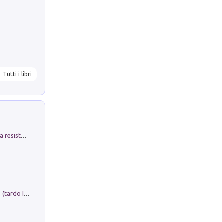
Tutti i libri
Memorial Santa Giulia. Sculture per la resistenza Monchio di Palagano
Sofiana. In Sicilia centro-meridionale (tardo III-metà IX secolo d.C.): dall'agro-town tardo-imperiale al villaggio medio-bizantino. Nuova ediz.