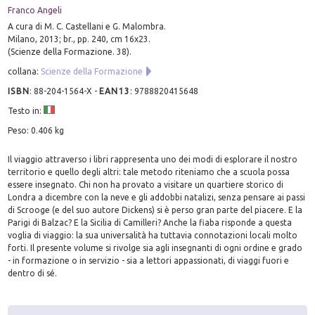
Franco Angeli
A cura di M. C. Castellani e G. Malombra.
Milano, 2013; br., pp. 240, cm 16x23.
(Scienze della Formazione. 38).
collana:
Scienze della Formazione
ISBN
:
88-204-1564-X
-
EAN13
:
9788820415648
Testo in:
Peso: 0.406 kg
Il viaggio attraverso i libri rappresenta uno dei modi di esplorare il nostro
territorio e quello degli altri: tale metodo riteniamo che a scuola possa
essere insegnato. Chi non ha provato a visitare un quartiere storico di
Londra a dicembre con la neve e gli addobbi natalizi, senza pensare ai passi
di Scrooge (e del suo autore Dickens) si è perso gran parte del piacere. E la
Parigi di Balzac? E la Sicilia di Camilleri? Anche la fiaba risponde a questa
voglia di viaggio: la sua universalità ha tuttavia connotazioni locali molto
forti. Il presente volume si rivolge sia agli insegnanti di ogni ordine e grado
- in formazione o in servizio - sia a lettori appassionati, di viaggi fuori e
dentro di sé.