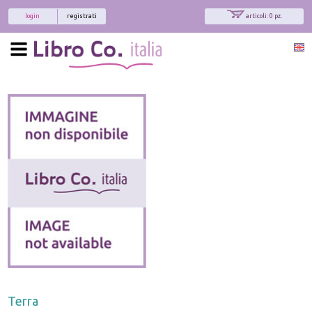
login
registrati
articoli: 0 pz.
Terra