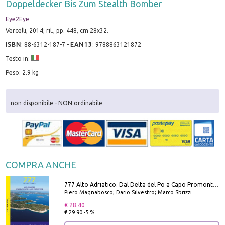
Doppeldecker Bis Zum Stealth Bomber
Eye2Eye
Vercelli, 2014; ril., pp. 448, cm 28x32.
ISBN
:
88-6312-187-7
-
EAN13
:
9788863121872
Testo in:
Peso: 2.9 kg
non disponibile - NON ordinabile
COMPRA ANCHE
777 Alto Adriatico. Dal Delta del Po a Capo Promontore. Con QR Code
Piero Magnabosco; Dario Silvestro; Marco Sbrizzi
€ 28.40
€ 29.90 -5 %