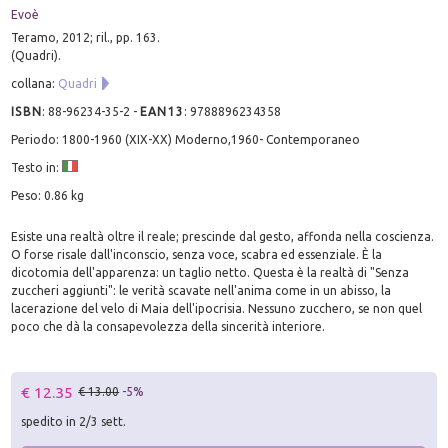
Evoè
Teramo, 2012; ril., pp. 163.
(Quadri).
collana:
Quadri
ISBN
:
88-96234-35-2
-
EAN13
:
9788896234358
Periodo: 1800-1960 (XIX-XX) Moderno,1960- Contemporaneo
Testo in:
Peso: 0.86 kg
Esiste una realtà oltre il reale; prescinde dal gesto, affonda nella coscienza.
O forse risale dall'inconscio, senza voce, scabra ed essenziale. È la
dicotomia dell'apparenza: un taglio netto. Questa è la realtà di "Senza
zuccheri aggiunti": le verità scavate nell'anima come in un abisso, la
lacerazione del velo di Maia dell'ipocrisia. Nessuno zucchero, se non quel
poco che dà la consapevolezza della sincerità interiore.
€ 12.35
€ 13.00
-5%
spedito in 2/3 sett.