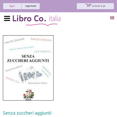
login
registrati
articoli: 0 pz.
Senza zuccheri aggiunti