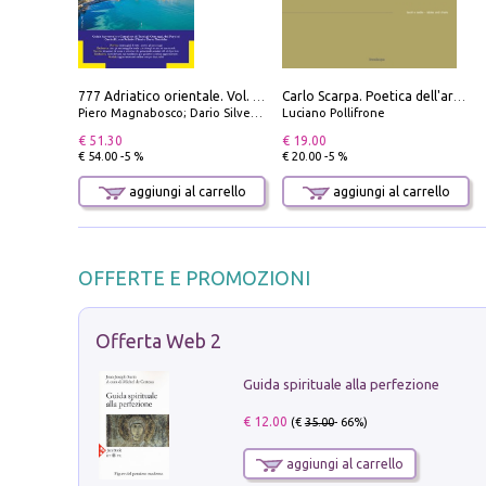
777 Adriatico orientale. Vol. 1: Istria, Costa della Dalmazia da Smrika a Zara, Isole del Quarnaro, Pag, Arcipelaghi di Zara, Sibenico e Incoronate
Carlo Scarpa. Poetica dell'arredo. Tavoli e sedie-Poetics of furniture. Tables and chairs. Ediz. bilingue
Piero Magnabosco; Dario Silvestro; Marco Sbrizzi
Luciano Pollifrone
€ 51.30
€ 19.00
€ 54.00 -5 %
€ 20.00 -5 %
aggiungi al carrello
aggiungi al carrello
OFFERTE E PROMOZIONI
Offerta Web 2
Guida spirituale alla perfezione
€ 12.00
(€
35.00
- 66%)
aggiungi al carrello