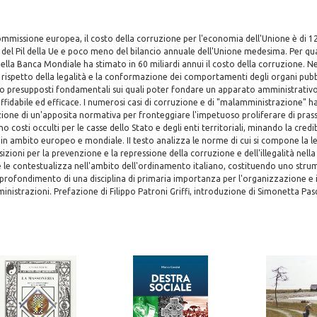
ommissione europea, il costo della corruzione per l'economia dell'Unione è di 12
 del Pil della Ue e poco meno del bilancio annuale dell'Unione medesima. Per q
 della Banca Mondiale ha stimato in 60 miliardi annui il costo della corruzione. N
 rispetto della legalità e la conformazione dei comportamenti degli organi pubb
no presupposti fondamentali sui quali poter fondare un apparato amministrativo 
dabile ed efficace. I numerosi casi di corruzione e di "malamministrazione" ha
zione di un'apposita normativa per fronteggiare l'impetuoso proliferare di prass
costi occulti per le casse dello Stato e degli enti territoriali, minando la credib
 in ambito europeo e mondiale. II testo analizza le norme di cui si compone la
izioni per la prevenzione e la repressione della corruzione e dell'illegalità nella
 le contestualizza nell'ambito dell'ordinamento italiano, costituendo uno stru
profondimento di una disciplina di primaria importanza per l'organizzazione e
inistrazioni. Prefazione di Filippo Patroni Griffi, introduzione di Simonetta Pas