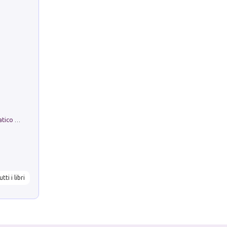
La comparsa. Perché il partito democratico non è mai nato
utti i libri