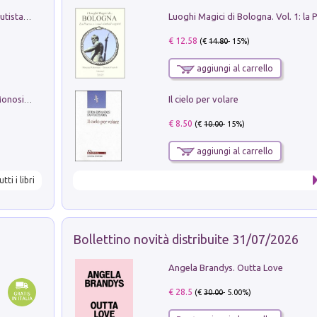
Pietro Bellotti Detto Canaletty. Un Vedutista Veneziano nella Francia dell'Ancien Régime
€ 12.58
(€
14.80
- 15%)
aggiungi al carrello
Il cielo per volare
La seduzione del gusto con Pipero & Monosilio
€ 8.50
(€
10.00
- 15%)
aggiungi al carrello
utti i libri
Bollettino novità distribuite 31/07/2026
Angela Brandys. Outta Love
€ 28.5
(€
30.00
- 5.00%)