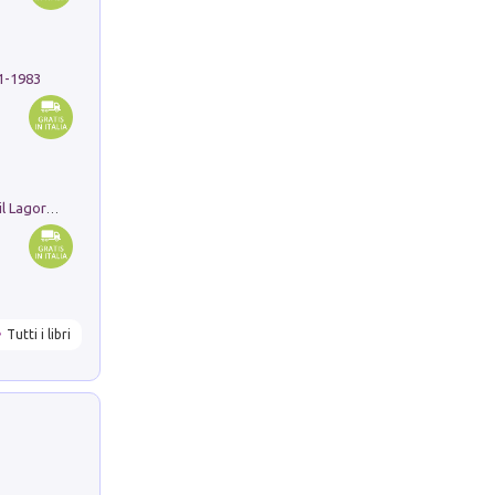
91-1983
Pastori. Sguardi contemporanei tra il Lagorai e la pianura. Ediz. illustrata
Tutti i libri