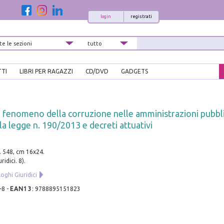
login
registrati
TTI
LIBRI PER RAGAZZI
CD/DVD
GADGETS
al fenomeno della corruzione nelle amministrazioni pubbl
 legge n. 190/2013 e decreti attuativi
. 548, cm 16x24.
ridici. 8).
loghi Giuridici
-8
-
EAN13
:
9788895151823