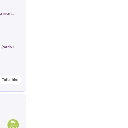
Memorial Santa Giulia. Sculture per la resistenza Monchio di Palagano
Sofiana. In Sicilia centro-meridionale (tardo III-metà IX secolo d.C.): dall'agro-town tardo-imperiale al villaggio medio-bizantino. Nuova ediz.
Tutti i libri