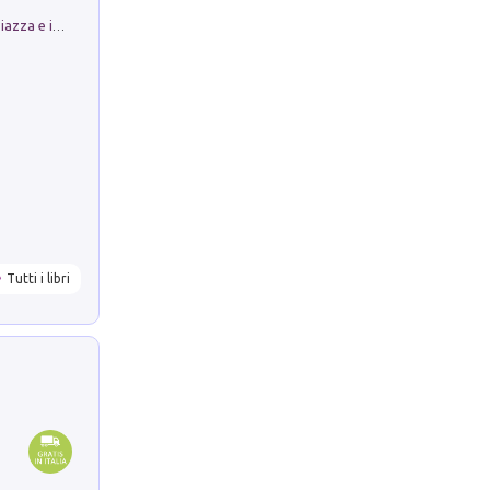
Luoghi Magici di Bologna. Vol. 1: la Piazza e i Suoi Simboli Segreti
Tutti i libri