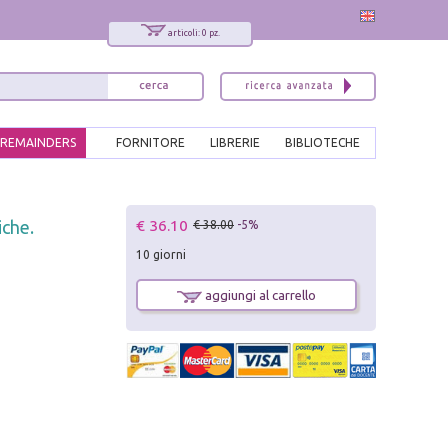
articoli: 0 pz.
REMAINDERS
FORNITORE
LIBRERIE
BIBLIOTECHE
x
€ 36.10
iche.
€ 38.00
-5%
Interessato ai nostri libri?
10 giorni
Allora iscriviti alla nostra newsletter!
Sarai informato delle nostre novità, potrai
aggiungi al carrello
comunque cancellarti quando desideri.
modulo di iscrizione