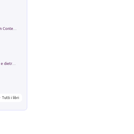
in alto! Livello A1. Con CD-Audio. Con Contenuto digitale per accesso on line
Conte e Mattarella. Sul palcoscenico e dietro le quinte del Quirinale. Un racconto sulle istituzioni
Tutti i libri