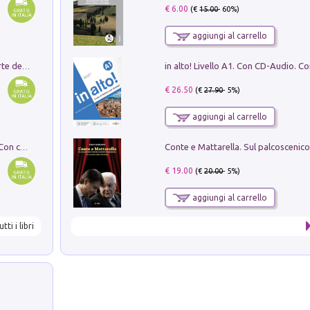
€ 6.00
(€
15.00
- 60%)
aggiungi al carrello
Ricerche dei dottorandi in storia dell'arte della Sapienza
€ 26.50
(€
27.90
- 5%)
aggiungi al carrello
I monumenti funerari del Lazio antico. Con cartella con tavole
€ 19.00
(€
20.00
- 5%)
aggiungi al carrello
utti i libri