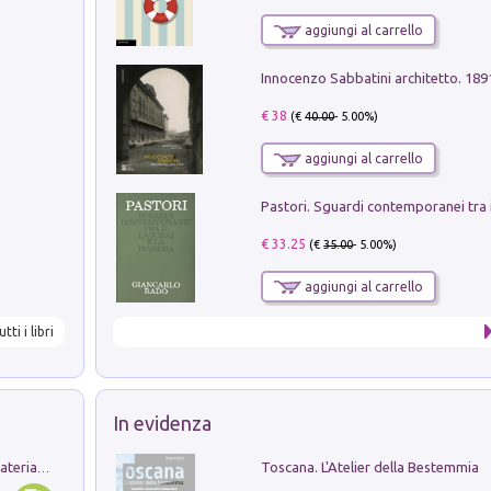
aggiungi al carrello
Innocenzo Sabbatini architetto. 18
€ 38
(€
40.00
- 5.00%)
aggiungi al carrello
€ 33.25
(€
35.00
- 5.00%)
aggiungi al carrello
utti i libri
In evidenza
Toscana. L'Atelier della Bestemmia
L'orientalizzante a Capua. Contesti e materiali dagli scavi di Werner Johannowsky nella necropoli di Fornaci. Nuova ediz.