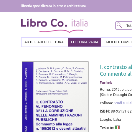
libreria specializzata in arte e architettura
ARTE E ARCHITETTURA
EDITORIA VARIA
GIOCHI E FUME
Il contrasto 
Commento alla
Eurilink
Roma, 2013; br., pp
(Studi e Dialoghi Giu
collana:
Studi e Dia
ISBN
:
88-95151-82
Luoghi: Italia
Testo in: