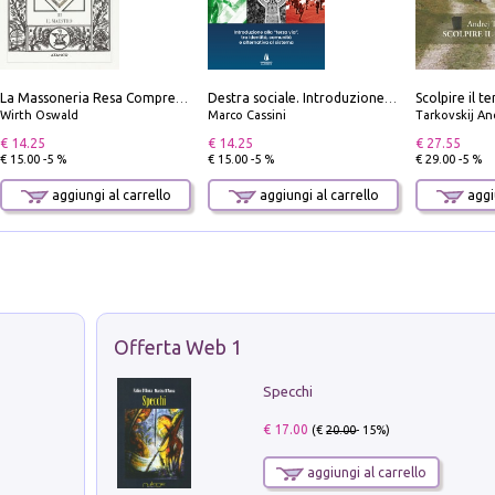
La Massoneria Resa Comprensibile ai Suoi Adepti. Vol. 3: il Maestro.
Destra sociale. Introduzione alla «terza via», tra identità, comunità e alternativa al sistema
Wirth Oswald
Marco Cassini
Tarkovskij An
€ 14.25
€ 14.25
€ 27.55
€ 15.00 -5 %
€ 15.00 -5 %
€ 29.00 -5 %
aggiungi al carrello
aggiungi al carrello
aggiu
Offerta Web 1
Specchi
€ 17.00
(€
20.00
- 15%)
aggiungi al carrello