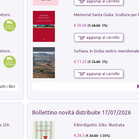
aggiungi al carrello
Ruderi delle ville Romano Sabine nei dintorni di Poggio Mirteto. Illustrati dal dott.re prof.re cav.re Ercole Nardi regio ispettore degli scavi e monumenti. Anno 1885. Tavole e studio. Con 25 tavole fuori testo in cartella editoriale
€ 26.60
(€
28.00
- 5%)
aggiungi al carrello
Ruderi delle ville Romano Sabine nei dintorni di Poggio Mirteto. Illustrati dal dott.re prof.re cav.re Ercole Nardi regio ispettore degli scavi e monumenti. Anno 1885
€ 71.25
(€
75.00
- 5%)
aggiungi al carrello
utti i libri
Bollettino novità distribuite 17/07/2026
Il Bordigotto. Ediz. illustrata
Dromos. Libro periodico di architettura. (2026). Vol. 15: Post-model
€ 28.5
(€
30.00
- 5.00%)