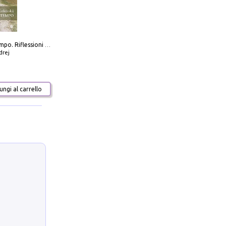
Scolpire il tempo. Riflessioni sul cinema.
drej
ngi al carrello