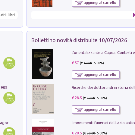
aggiungi al carrello
utti i libri
Bollettino novità distribuite 10/07/2026
€ 57
(€
60.00
- 5.00%)
aggiungi al carrello
1983
€ 28.5
(€
30.00
- 5.00%)
aggiungi al carrello
Pastori. Sguardi contemporanei tra il Lagorai e la pianura. Ediz. illustrata
€ 28.5
(€
30.00
- 5.00%)