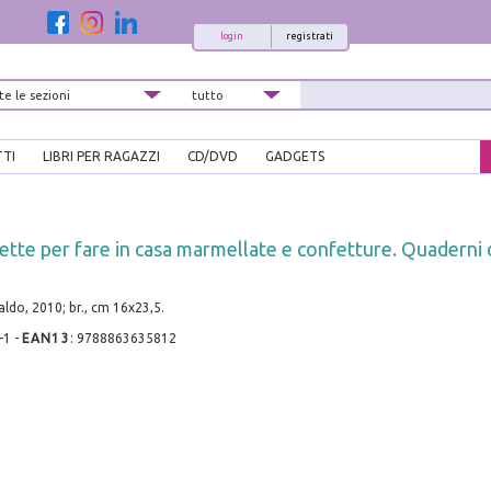
login
registrati
TTI
LIBRI PER RAGAZZI
CD/DVD
GADGETS
cette per fare in casa marmellate e confetture. Quaderni 
ldo, 2010; br., cm 16x23,5.
-1
-
EAN13
:
9788863635812