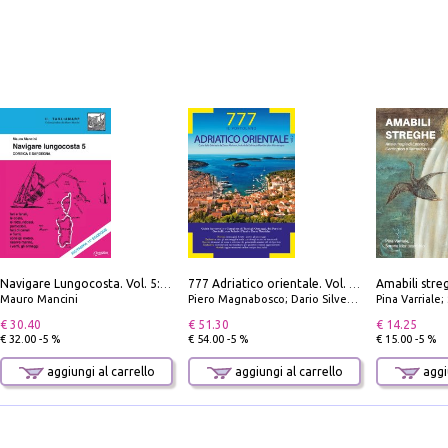
Navigare Lungocosta. Vol. 5: Corsica e Sardegna
777 Adriatico orientale. Vol. 2: Costa della Dalmazia da Zara a Molunat, Isole della Dalmazia Meridionale e Montenegro
Mauro Mancini
Piero Magnabosco; Dario Silvestro; Marco Sbrizzi
Pina Varriale; 
€ 30.40
€ 51.30
€ 14.25
€ 32.00 -5 %
€ 54.00 -5 %
€ 15.00 -5 %
aggiungi al carrello
aggiungi al carrello
aggiu