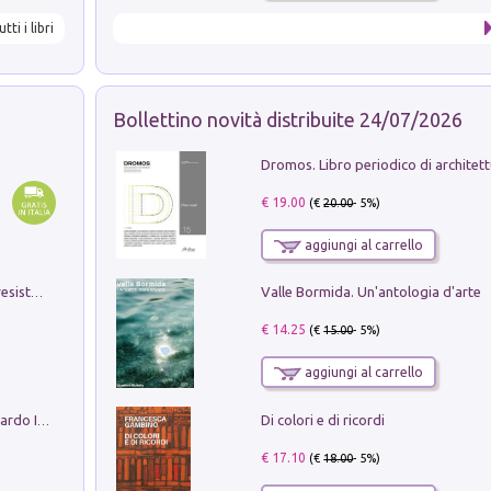
utti i libri
Bollettino novità distribuite 24/07/2026
€ 19.00
(€
20.00
- 5%)
aggiungi al carrello
Valle Bormida. Un'antologia d'arte
Memorial Santa Giulia. Sculture per la resistenza Monchio di Palagano
€ 14.25
(€
15.00
- 5%)
aggiungi al carrello
Di colori e di ricordi
Sofiana. In Sicilia centro-meridionale (tardo III-metà IX secolo d.C.): dall'agro-town tardo-imperiale al villaggio medio-bizantino. Nuova ediz.
€ 17.10
(€
18.00
- 5%)