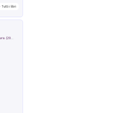
Tutti i libri
Dromos. Libro periodico di architettura. (2026). Vol. 15: Post-model