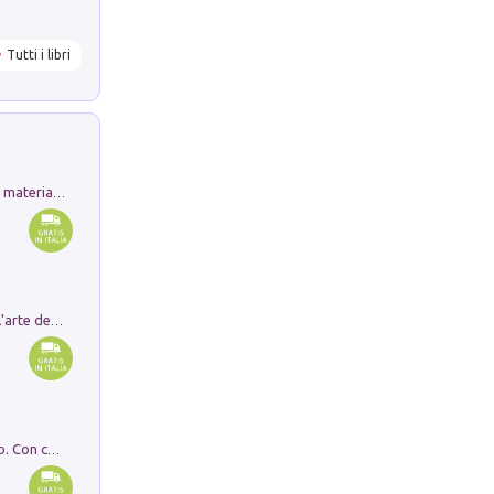
Tutti i libri
L'orientalizzante a Capua. Contesti e materiali dagli scavi di Werner Johannowsky nella necropoli di Fornaci. Nuova ediz.
Ricerche dei dottorandi in storia dell'arte della Sapienza
I monumenti funerari del Lazio antico. Con cartella con tavole