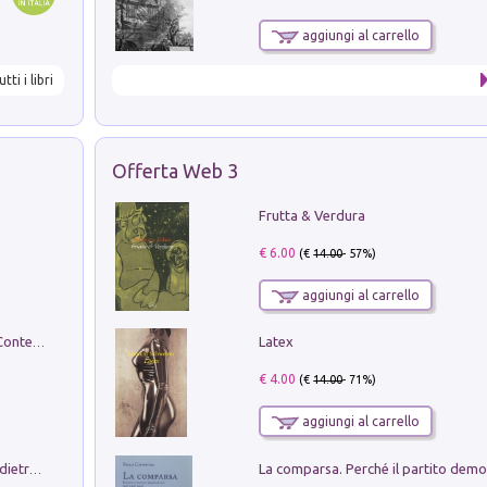
aggiungi al carrello
utti i libri
Offerta Web 3
Frutta & Verdura
€ 6.00
(€
14.00
- 57%)
aggiungi al carrello
Latex
in alto! Livello A1. Con CD-Audio. Con Contenuto digitale per accesso on line
€ 4.00
(€
14.00
- 71%)
aggiungi al carrello
Conte e Mattarella. Sul palcoscenico e dietro le quinte del Quirinale. Un racconto sulle istituzioni