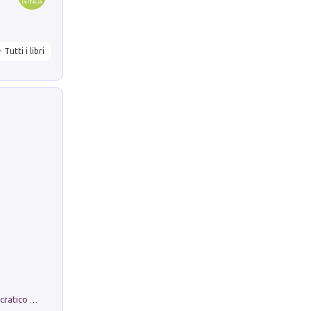
Tutti i libri
La comparsa. Perché il partito democratico non è mai nato