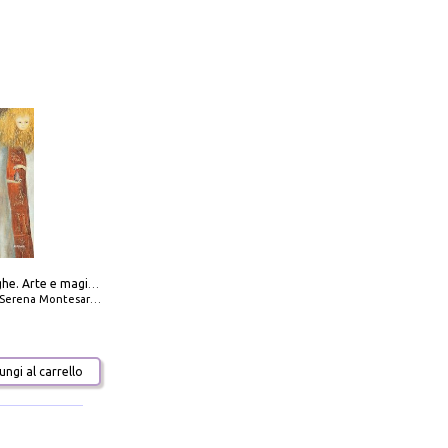
Amabili streghe. Arte e magie di Leonora Carrington e Remedios Varo
Serena Montesarchio
ngi al carrello