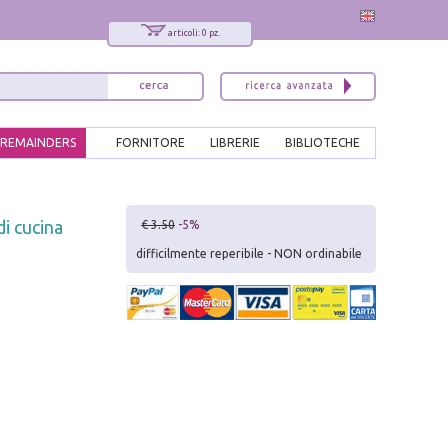
articoli: 0 pz.
REMAINDERS
FORNITORE
LIBRERIE
BIBLIOTECHE
x
di cucina
€ 3.50
-5%
Interessato ai nostri libri?
difficilmente reperibile - NON ordinabile
Allora iscriviti alla nostra newsletter!
Sarai informato delle nostre novità, potrai
comunque cancellarti quando desideri.
modulo di iscrizione