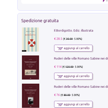
T
Spedizione gratuita
Il Bordigotto. Ediz. illustrata
€ 28.5
(€
30.00
- 5.00%)
aggiungi al carrello
€ 114
(€
120.00
- 5.00%)
aggiungi al carrello
€ 76
(€
80.00
- 5.00%)
aggiungi al carrello