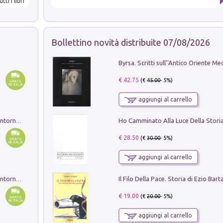
utti i libri
Bollettino novità distribuite 07/08/2026
€ 42.75
(€
45.00
- 5%)
aggiungi al carrello
Ruderi delle ville Romano Sabine nei dintorni di Poggio Mirteto. Illustrati dal dott.re prof.re cav.re Ercole Nardi regio ispettore degli scavi e monumenti. Anno 1885. Tavole e studio. Con 25 tavole fuori testo in cartella editoriale
€ 28.50
(€
30.00
- 5%)
aggiungi al carrello
Ruderi delle ville Romano Sabine nei dintorni di Poggio Mirteto. Illustrati dal dott.re prof.re cav.re Ercole Nardi regio ispettore degli scavi e monumenti. Anno 1885
€ 19.00
(€
20.00
- 5%)
aggiungi al carrello