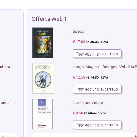
Offerta Web 1
Specchi
€ 17.00
(€
20.00
- 15%)
aggiungi al carrello
Pietro Bellotti Detto Canaletty. Un Vedutista Veneziano nella Francia dell'Ancien Régime
€ 12.58
(€
14.80
- 15%)
aggiungi al carrello
Il cielo per volare
La seduzione del gusto con Pipero & Monosilio
€ 8.50
(€
10.00
- 15%)
aggiungi al carrello