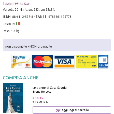
Edizioni White Star
Vercelli, 2014; ril., pp. 223, cm 25x34.
ISBN
:
88-6112-577-8
-
EAN13
:
9788861125773
Testo in:
Peso: 1.6 kg
non disponibile - NON ordinabile
COMPRA ANCHE
Le donne di Casa Savoia
Bruna Bertolo
€ 10.35
€ 10.90 -5 %
aggiungi al carrello