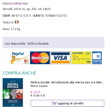
Edizioni White Star
Vercelli, 2014; ril., pp. 303, cm 24x33.
ISBN
:
88-6112-573-5
-
EAN13
:
9788861125735
Testo in:
Peso: 2.12 kg
non disponibile - NON ordinabile
COMPRA ANCHE
Destra sociale. Introduzione alla «terza via», tra identità, comunità e alternativa al sistema
Marco Cassini
€ 14.25
€ 15.00 -5 %
aggiungi al carrello