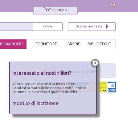
articoli: 0 pz.
REMAINDERS
FORNITORE
LIBRERIE
BIBLIOTECHE
x
Interessato ai nostri libri?
non disponibile - NON ordinabile
Allora iscriviti alla nostra newsletter!
Sarai informato delle nostre novità, potrai
comunque cancellarti quando desideri.
modulo di iscrizione