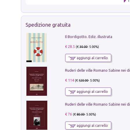
T
Spedizione gratuita
Il Bordigotto. Ediz. illustrata
€ 28.5
(€
30.00
- 5.00%)
aggiungi al carrello
€ 114
(€
120.00
- 5.00%)
aggiungi al carrello
€ 76
(€
80.00
- 5.00%)
aggiungi al carrello