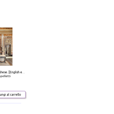
Galleria Borghese. [English edition]
pelletti
ngi al carrello