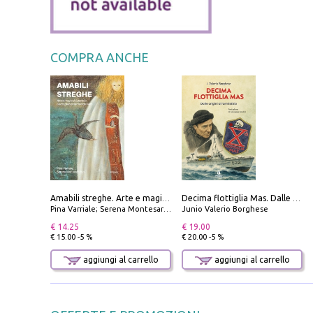
COMPRA ANCHE
Amabili streghe. Arte e magie di Leonora Carrington e Remedios Varo
Decima flottiglia Mas. Dalle origini all'armistizio
Pina Varriale; Serena Montesarchio
Junio Valerio Borghese
€ 14.25
€ 19.00
€ 15.00 -5 %
€ 20.00 -5 %
aggiungi al carrello
aggiungi al carrello