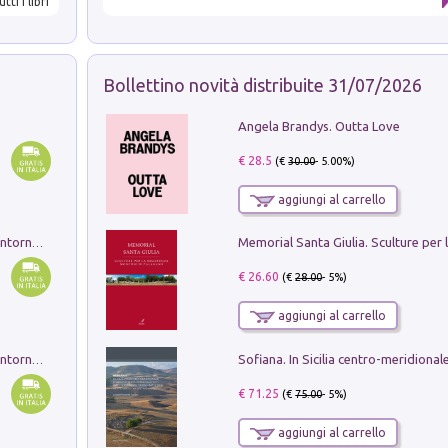
utti i libri
Bollettino novità distribuite 31/07/2026
Angela Brandys. Outta Love
€ 28.5
(€
30.00
- 5.00%)
aggiungi al carrello
Ruderi delle ville Romano Sabine nei dintorni di Poggio Mirteto. Illustrati dal dott.re prof.re cav.re Ercole Nardi regio ispettore degli scavi e monumenti. Anno 1885. Tavole e studio. Con 25 tavole fuori testo in cartella editoriale
€ 26.60
(€
28.00
- 5%)
aggiungi al carrello
Ruderi delle ville Romano Sabine nei dintorni di Poggio Mirteto. Illustrati dal dott.re prof.re cav.re Ercole Nardi regio ispettore degli scavi e monumenti. Anno 1885
€ 71.25
(€
75.00
- 5%)
aggiungi al carrello