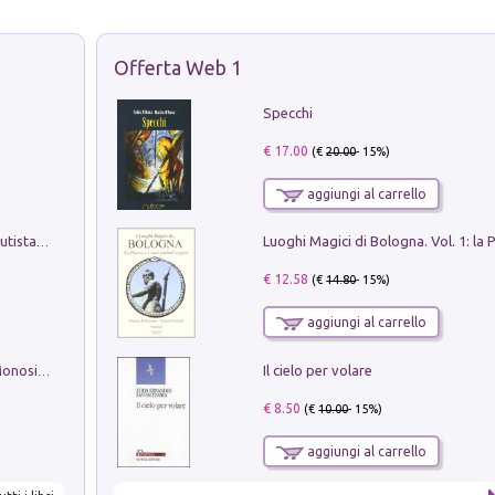
Offerta Web 1
Specchi
€ 17.00
(€
20.00
- 15%)
aggiungi al carrello
Pietro Bellotti Detto Canaletty. Un Vedutista Veneziano nella Francia dell'Ancien Régime
€ 12.58
(€
14.80
- 15%)
aggiungi al carrello
Il cielo per volare
La seduzione del gusto con Pipero & Monosilio
€ 8.50
(€
10.00
- 15%)
aggiungi al carrello