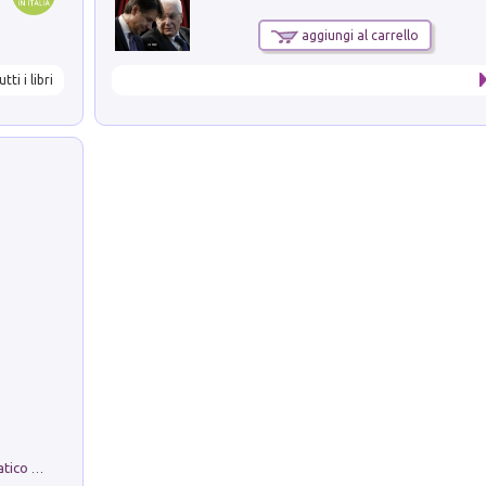
aggiungi al carrello
utti i libri
La comparsa. Perché il partito democratico non è mai nato