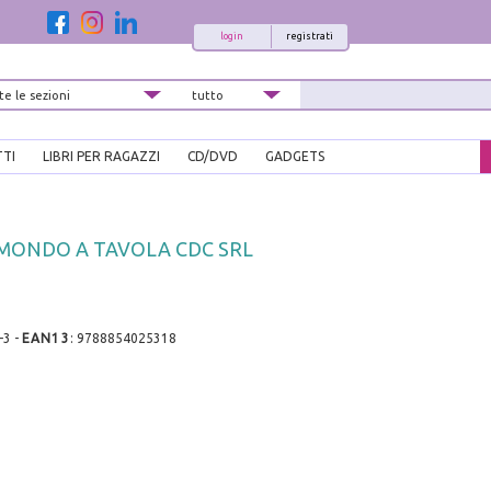
login
registrati
TTI
LIBRI PER RAGAZZI
CD/DVD
GADGETS
L MONDO A TAVOLA CDC SRL
-3
-
EAN13
:
9788854025318