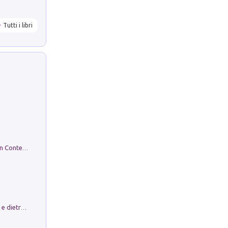
Tutti i libri
in alto! Livello A1. Con CD-Audio. Con Contenuto digitale per accesso on line
Conte e Mattarella. Sul palcoscenico e dietro le quinte del Quirinale. Un racconto sulle istituzioni