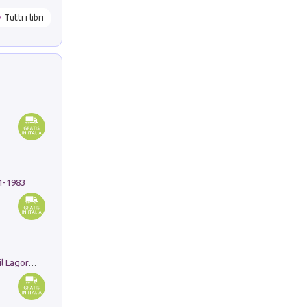
Tutti i libri
91-1983
Pastori. Sguardi contemporanei tra il Lagorai e la pianura. Ediz. illustrata