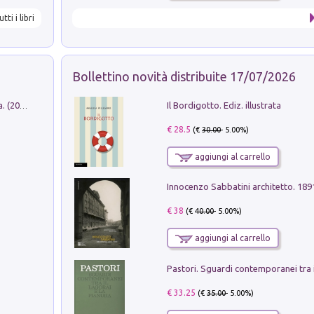
utti i libri
Bollettino novità distribuite 17/07/2026
Il Bordigotto. Ediz. illustrata
Dromos. Libro periodico di architettura. (2026). Vol. 15: Post-model
€ 28.5
(€
30.00
- 5.00%)
aggiungi al carrello
Innocenzo Sabbatini architetto. 18
€ 38
(€
40.00
- 5.00%)
aggiungi al carrello
€ 33.25
(€
35.00
- 5.00%)