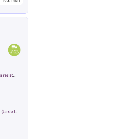
Tutti i libri
Memorial Santa Giulia. Sculture per la resistenza Monchio di Palagano
Sofiana. In Sicilia centro-meridionale (tardo III-metà IX secolo d.C.): dall'agro-town tardo-imperiale al villaggio medio-bizantino. Nuova ediz.