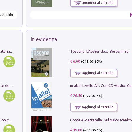
aggiungi al carrello
utti i libri
In evidenza
Toscana. L'Atelier della Bestemmia
L'orientalizzante a Capua. Contesti e materiali dagli scavi di Werner Johannowsky nella necropoli di Fornaci. Nuova ediz.
€ 6.00
(€
15.00
- 60%)
aggiungi al carrello
Ricerche dei dottorandi in storia dell'arte della Sapienza
€ 26.50
(€
27.90
- 5%)
aggiungi al carrello
I monumenti funerari del Lazio antico. Con cartella con tavole
€ 19.00
(€
20.00
- 5%)