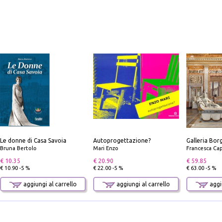
Le donne di Casa Savoia
Autoprogettazione?
Bruna Bertolo
Mari Enzo
Francesca Cap
€ 10.35
€ 20.90
€ 59.85
€ 10.90 -5 %
€ 22.00 -5 %
€ 63.00 -5 %
aggiungi al carrello
aggiungi al carrello
aggiu