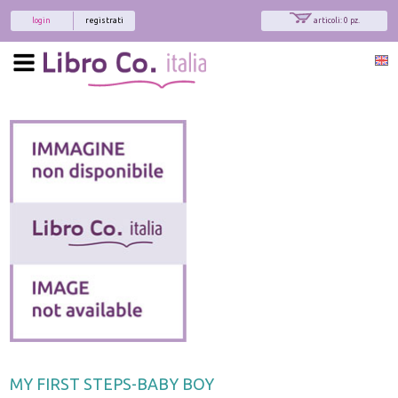
login
registrati
articoli: 0 pz.
x
Interessato ai nostri libri?
Allora iscriviti alla nostra newsletter!
Sarai informato delle nostre novità, potrai
comunque cancellarti quando desideri.
modulo di iscrizione
MY FIRST STEPS-BABY BOY