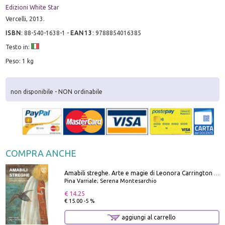
Edizioni White Star
Vercelli, 2013.
ISBN
:
88-540-1638-1
-
EAN13
:
9788854016385
Testo in:
Peso: 1 kg
non disponibile - NON ordinabile
COMPRA ANCHE
Amabili streghe. Arte e magie di Leonora Carrington e Remedios Varo
Pina Varriale; Serena Montesarchio
€ 14.25
€ 15.00 -5 %
aggiungi al carrello