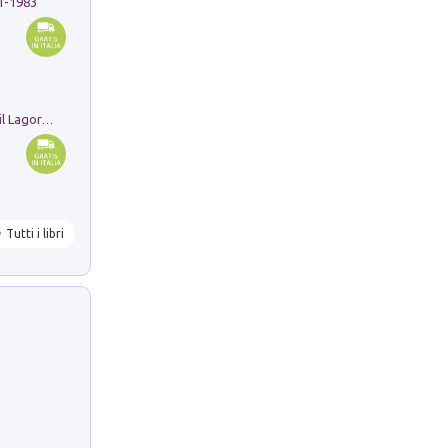
91-1983
Pastori. Sguardi contemporanei tra il Lagorai e la pianura. Ediz. illustrata
Tutti i libri