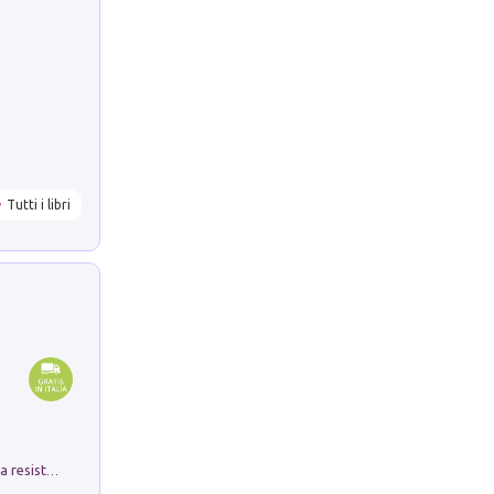
Tutti i libri
Memorial Santa Giulia. Sculture per la resistenza Monchio di Palagano