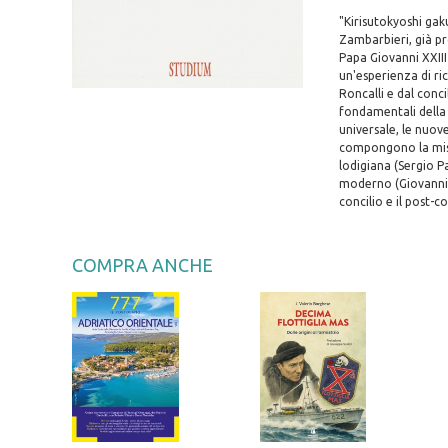
"Kirisutokyoshi gak
Zambarbieri, già pr
Papa Giovanni XXIII
un'esperienza di ric
Roncalli e dal conci
fondamentali della v
universale, le nuov
compongono la misce
lodigiana (Sergio P
moderno (Giovanni V
concilio e il post-c
COMPRA ANCHE