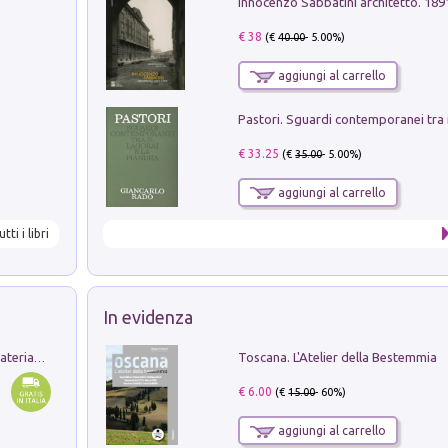
Innocenzo Sabbatini architetto. 18
€ 38
(€
40.00
- 5.00%)
aggiungi al carrello
€ 33.25
(€
35.00
- 5.00%)
aggiungi al carrello
utti i libri
In evidenza
Toscana. L'Atelier della Bestemmia
L'orientalizzante a Capua. Contesti e materiali dagli scavi di Werner Johannowsky nella necropoli di Fornaci. Nuova ediz.
€ 6.00
(€
15.00
- 60%)
aggiungi al carrello