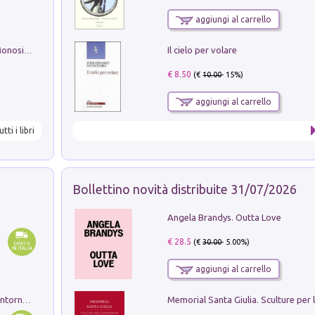
aggiungi al carrello
Il cielo per volare
La seduzione del gusto con Pipero & Monosilio
€ 8.50
(€
10.00
- 15%)
aggiungi al carrello
utti i libri
Bollettino novità distribuite 31/07/2026
Angela Brandys. Outta Love
€ 28.5
(€
30.00
- 5.00%)
aggiungi al carrello
Ruderi delle ville Romano Sabine nei dintorni di Poggio Mirteto. Illustrati dal dott.re prof.re cav.re Ercole Nardi regio ispettore degli scavi e monumenti. Anno 1885. Tavole e studio. Con 25 tavole fuori testo in cartella editoriale