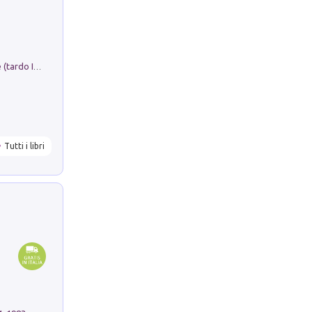
Sofiana. In Sicilia centro-meridionale (tardo III-metà IX secolo d.C.): dall'agro-town tardo-imperiale al villaggio medio-bizantino. Nuova ediz.
Tutti i libri