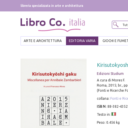
libreria specializzata in arte e architettura
ARTE E ARCHITETTURA
EDITORIA VARIA
GIOCHI E FUME
Kirisutokyosh
Edizioni Studium
A cura di Mores F.
Roma, 2015; br., pp
(Fonti e Ricerche F
collana:
Fonti e Ri
ISBN
:
88-382-4352
Testo in:
Peso: 0.456 kg