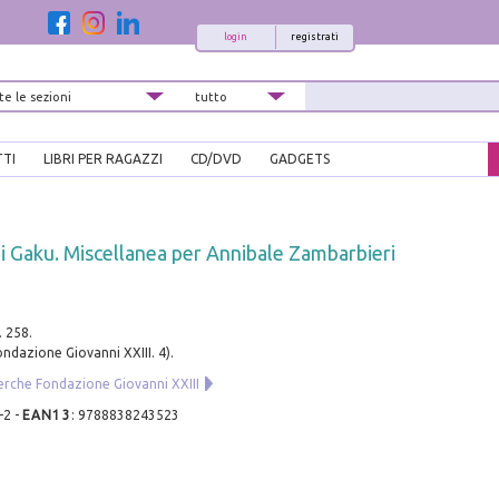
login
registrati
TTI
LIBRI PER RAGAZZI
CD/DVD
GADGETS
i Gaku. Miscellanea per Annibale Zambarbieri
. 258.
ondazione Giovanni XXIII. 4).
cerche Fondazione Giovanni XXIII
-2
-
EAN13
:
9788838243523