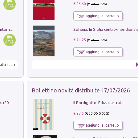
€ 26.60
(€
28.00
- 5%)
aggiungi al carrello
Ruderi delle ville Romano Sabine nei dintorni di Poggio Mirteto. Illustrati dal dott.re prof.re cav.re Ercole Nardi regio ispettore degli scavi e monumenti. Anno 1885
€ 71.25
(€
75.00
- 5%)
aggiungi al carrello
utti i libri
Bollettino novità distribuite 17/07/2026
Il Bordigotto. Ediz. illustrata
Dromos. Libro periodico di architettura. (2026). Vol. 15: Post-model
€ 28.5
(€
30.00
- 5.00%)
aggiungi al carrello