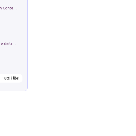
in alto! Livello A1. Con CD-Audio. Con Contenuto digitale per accesso on line
Conte e Mattarella. Sul palcoscenico e dietro le quinte del Quirinale. Un racconto sulle istituzioni
Tutti i libri