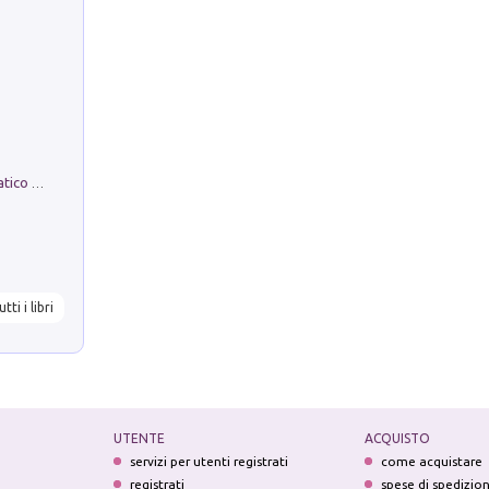
La comparsa. Perché il partito democratico non è mai nato
utti i libri
UTENTE
ACQUISTO
servizi per utenti registrati
come acquistare
registrati
spese di spedizio