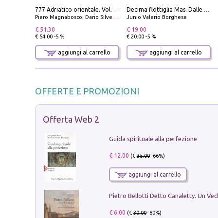
777 Adriatico orientale. Vol. 1: Istria, Costa della Dalmazia da Smrika a Zara, Isole del Quarnaro, Pag, Arcipelaghi di Zara, Sibenico e Incoronate
Decima flottiglia Mas. Dalle origini all'armistizio
Piero Magnabosco; Dario Silvestro; Marco Sbrizzi
Junio Valerio Borghese
€ 51.30
€ 19.00
€ 54.00 -5 %
€ 20.00 -5 %
aggiungi al carrello
aggiungi al carrello
OFFERTE E PROMOZIONI
Offerta Web 2
Guida spirituale alla perfezione
€ 12.00
(€
35.00
- 66%)
aggiungi al carrello
€ 6.00
(€
30.00
- 80%)