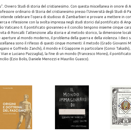
u". Ovvero Studi di storia del cristianesimo. Con questa miscellanea in onore di 
ofessore ordinario di Storia del cristianesimo presso l'Università degli Studi di P
 intende celebrare l'opera di studioso di Zambarbieri e provare a mettere in co
erca e riflessione con la svolta impressa negli studi storici dal pontificato di An
lio Vaticano II. Il pontificato giovanneo e il concilio tengono insieme cinque car
ita di Roncalli: l'attenzione alla storia e al metodo storico, la dimensione locale
e aperture al mondo moderno, il problema della guerra e della violenza. I dieci 
llanea sono il riflesso di questi cinque momenti: il metodo (Grado Giovanni Mer
agano e Goffredo Zanchi), il mondo e il Giappone in particolare (Gonoi Takashi), 
ian e Luciano Pazzaglia), la fine di un mondo (Francesco Mores), il pontificato 
oncilio (Ezio Bolis, Daniele Menozzi e Maurilio Guasco).