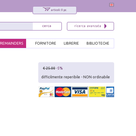
articoli: 0 pz.
REMAINDERS
FORNITORE
LIBRERIE
BIBLIOTECHE
x
€ 25.00
-5%
Interessato ai nostri libri?
difficilmente reperibile - NON ordinabile
Allora iscriviti alla nostra newsletter!
Sarai informato delle nostre novità, potrai
comunque cancellarti quando desideri.
modulo di iscrizione