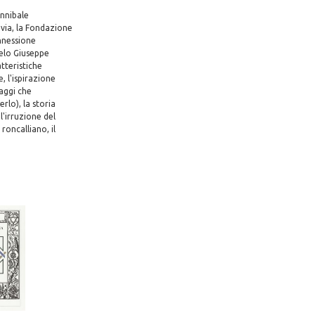
Annibale
avia, la Fondazione
nnessione
gelo Giuseppe
atteristiche
, l'ispirazione
saggi che
lo), la storia
l'irruzione del
roncalliano, il