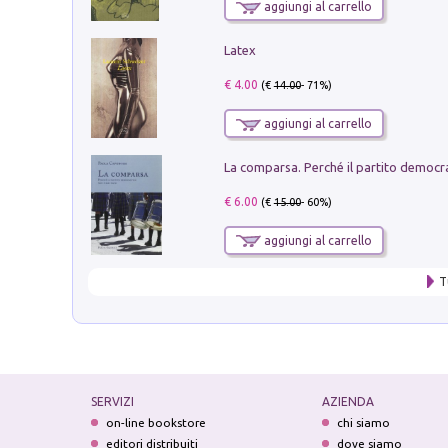
aggiungi al carrello
Latex
€ 4.00
(€
14.00
- 71%)
aggiungi al carrello
€ 6.00
(€
15.00
- 60%)
aggiungi al carrello
T
SERVIZI
AZIENDA
on-line bookstore
chi siamo
editori distribuiti
dove siamo