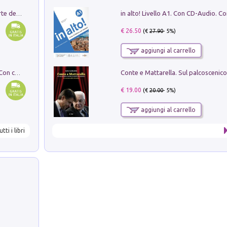
Ricerche dei dottorandi in storia dell'arte della Sapienza
€ 26.50
(€
27.90
- 5%)
aggiungi al carrello
I monumenti funerari del Lazio antico. Con cartella con tavole
€ 19.00
(€
20.00
- 5%)
aggiungi al carrello
utti i libri