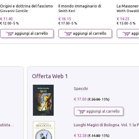
Origini e dottrina del fascismo
Il mondo immaginario di
Giovanni Gentile
Smith Keri
Wirth Oswald
€ 11.40
€ 16.15
€ 14.25
€ 12.00 -5 %
€ 17.00 -5 %
€ 15.00 -5 %
aggiungi al carrello
aggiungi al carrello
aggiu
Offerta Web 1
Specchi
€ 17.00
(€
20.00
- 15%)
aggiungi al carrello
Pietro Bellotti Detto Canaletty. Un Vedutista Veneziano nella Francia dell'Ancien Régime
€ 12.58
(€
14.80
- 15%)