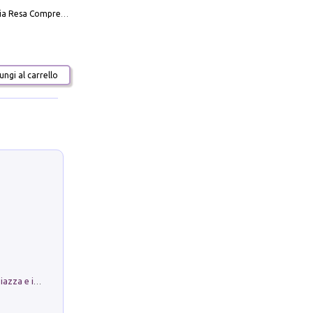
La Massoneria Resa Comprensibile ai Suoi Adepti. Vol. 3: il Maestro.
ngi al carrello
Luoghi Magici di Bologna. Vol. 1: la Piazza e i Suoi Simboli Segreti