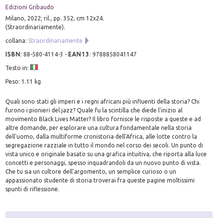
Edizioni Gribaudo
Milano, 2022; ril., pp. 352, cm 12x24.
(Straordinariamente).
collana:
Straordinariamente
ISBN
:
88-580-4114-3
-
EAN13
:
9788858041147
Testo in:
Peso: 1.11 kg
Quali sono stati gli imperi e i regni africani più influenti della storia? Chi
furono i pionieri del jazz? Quale fu la scintilla che diede l'inizio al
movimento Black Lives Matter? Il libro fornisce le risposte a queste e ad
altre domande, per esplorare una cultura fondamentale nella storia
dell'uomo, dalla multiforme cronistoria dell'Africa, alle lotte contro la
segregazione razziale in tutto il mondo nel corso dei secoli. Un punto di
vista unico e originale basato su una grafica intuitiva, che riporta alla luce
concetti e personaggi, spesso inquadrandoli da un nuovo punto di vista.
Che tu sia un cultore dell'argomento, un semplice curioso o un
appassionato studente di storia troverai fra queste pagine moltissimi
spunti di riflessione.