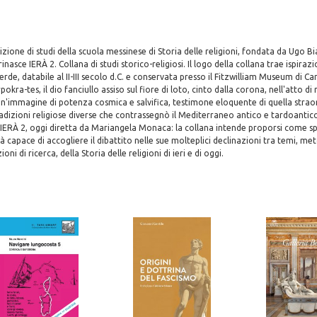
izione di studi della scuola messinese di Storia delle religioni, fondata da Ugo Bi
inasce IERÀ 2. Collana di studi storico-religiosi. Il logo della collana trae ispi
rde, databile al II-III secolo d.C. e conservata presso il Fitzwilliam Museum di Ca
pokra-tes, il dio fanciullo assiso sul fiore di loto, cinto dalla corona, nell'atto d
Un'immagine di potenza cosmica e salvifica, testimone eloquente di quella strao
dizioni religiose diverse che contrassegnò il Mediterraneo antico e tardoantico
ra IERÀ 2, oggi diretta da Mariangela Monaca: la collana intende proporsi come s
 capace di accogliere il dibattito nelle sue molteplici declinazioni tra temi, met
oni di ricerca, della Storia delle religioni di ieri e di oggi.