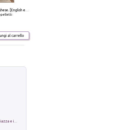
Galleria Borghese. [English edition]
pelletti
ngi al carrello
Luoghi Magici di Bologna. Vol. 1: la Piazza e i Suoi Simboli Segreti