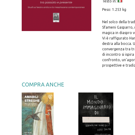
Testo in:
Peso: 1.253 kg
Nel solco della trad
Sfameni Gasparro, r
magica in diaspro ve
Vi è raffigurato Har
destra alla bocca. 
convergenza tra tra
di incontro si ispi
confronto, un'agorà
prospettive e tradizi
COMPRA ANCHE