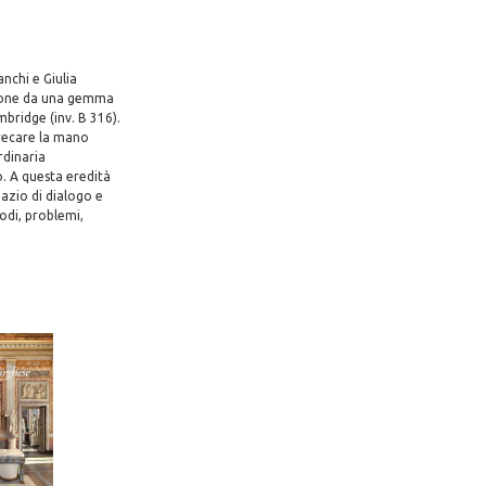
anchi e Giulia
razione da una gemma
mbridge (inv. B 316).
i recare la mano
rdinaria
. A questa eredità
pazio di dialogo e
odi, problemi,