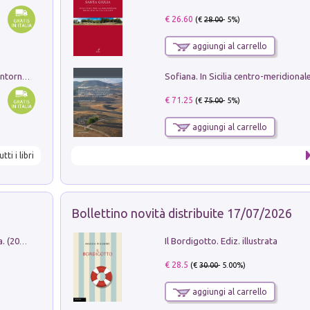
€ 26.60
(€
28.00
- 5%)
aggiungi al carrello
Ruderi delle ville Romano Sabine nei dintorni di Poggio Mirteto. Illustrati dal dott.re prof.re cav.re Ercole Nardi regio ispettore degli scavi e monumenti. Anno 1885
€ 71.25
(€
75.00
- 5%)
aggiungi al carrello
utti i libri
Bollettino novità distribuite 17/07/2026
Il Bordigotto. Ediz. illustrata
Dromos. Libro periodico di architettura. (2026). Vol. 15: Post-model
€ 28.5
(€
30.00
- 5.00%)
aggiungi al carrello