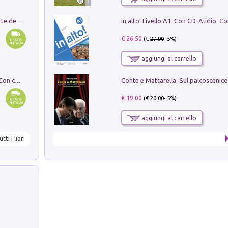
Ricerche dei dottorandi in storia dell'arte della Sapienza
€ 26.50
(€
27.90
- 5%)
aggiungi al carrello
I monumenti funerari del Lazio antico. Con cartella con tavole
€ 19.00
(€
20.00
- 5%)
aggiungi al carrello
utti i libri