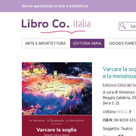
libreria specializzata in arte e architettura
ARTE E ARCHITETTURA
EDITORIA VARIA
GIOCHI E FUME
Varcare la sog
e la messinsc
Edizioni Città del S
A cura di Vincenzo
Reggio Calabria, 202
(Ierà 2. 2).
collana:
Ierà 2.
ISBN
:
88-8238-535
Soggetto: Teatro