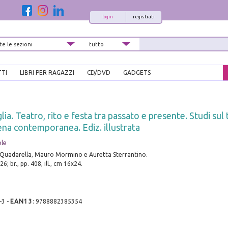
login
registrati
TTI
LIBRI PER RAGAZZI
CD/DVD
GADGETS
lia. Teatro, rito e festa tra passato e presente. Studi sul
ena contemporanea. Ediz. illustrata
ole
 Quadarella, Mauro Mormino e Auretta Sterrantino.
6; br., pp. 408, ill., cm 16x24.
-3
-
EAN13
:
9788882385354