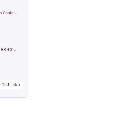
in alto! Livello A1. Con CD-Audio. Con Contenuto digitale per accesso on line
Conte e Mattarella. Sul palcoscenico e dietro le quinte del Quirinale. Un racconto sulle istituzioni
Tutti i libri