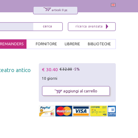
articoli: 0 pz.
REMAINDERS
FORNITORE
LIBRERIE
BIBLIOTECHE
x
€ 30.40
 teatro antico
€ 32.00
-5%
Interessato ai nostri libri?
10 giorni
Allora iscriviti alla nostra newsletter!
Sarai informato delle nostre novità, potrai
aggiungi al carrello
comunque cancellarti quando desideri.
modulo di iscrizione