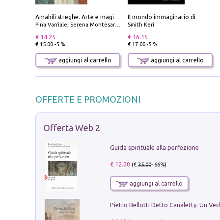
Il mondo immaginario di
Amabili streghe. Arte e magie di Leonora Carrington e Remedios Varo
Pina Varriale; Serena Montesarchio
Smith Keri
€ 14.25
€ 16.15
€ 15.00 -5 %
€ 17.00 -5 %
aggiungi al carrello
aggiungi al carrello
OFFERTE E PROMOZIONI
Offerta Web 2
Guida spirituale alla perfezione
€ 12.00
(€
35.00
- 66%)
aggiungi al carrello