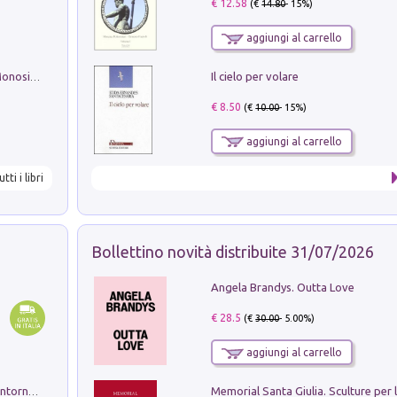
€ 12.58
(€
14.80
- 15%)
aggiungi al carrello
Il cielo per volare
La seduzione del gusto con Pipero & Monosilio
€ 8.50
(€
10.00
- 15%)
aggiungi al carrello
utti i libri
Bollettino novità distribuite 31/07/2026
Angela Brandys. Outta Love
€ 28.5
(€
30.00
- 5.00%)
aggiungi al carrello
Ruderi delle ville Romano Sabine nei dintorni di Poggio Mirteto. Illustrati dal dott.re prof.re cav.re Ercole Nardi regio ispettore degli scavi e monumenti. Anno 1885. Tavole e studio. Con 25 tavole fuori testo in cartella editoriale