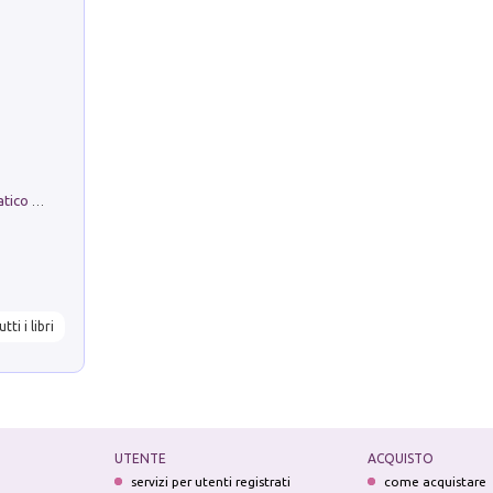
La comparsa. Perché il partito democratico non è mai nato
utti i libri
UTENTE
ACQUISTO
servizi per utenti registrati
come acquistare