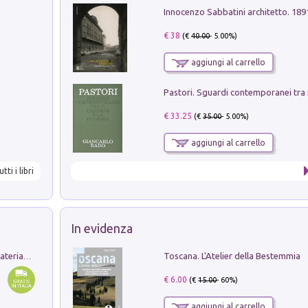
Innocenzo Sabbatini architetto. 18
€ 38
(€
40.00
- 5.00%)
aggiungi al carrello
€ 33.25
(€
35.00
- 5.00%)
aggiungi al carrello
utti i libri
In evidenza
Toscana. L'Atelier della Bestemmia
L'orientalizzante a Capua. Contesti e materiali dagli scavi di Werner Johannowsky nella necropoli di Fornaci. Nuova ediz.
€ 6.00
(€
15.00
- 60%)
aggiungi al carrello