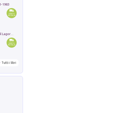
91-1983
Pastori. Sguardi contemporanei tra il Lagorai e la pianura. Ediz. illustrata
Tutti i libri