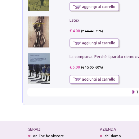
aggiungi al carrello
Latex
€ 4.00
(€
14.00
- 71%)
aggiungi al carrello
€ 6.00
(€
15.00
- 60%)
aggiungi al carrello
T
SERVIZI
AZIENDA
on-line bookstore
chi siamo