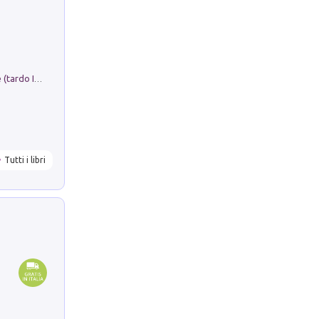
Sofiana. In Sicilia centro-meridionale (tardo III-metà IX secolo d.C.): dall'agro-town tardo-imperiale al villaggio medio-bizantino. Nuova ediz.
Tutti i libri