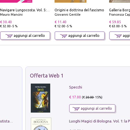
Origini e dottrina del fascismo
Navigare Lungocosta. Vol. 5: Corsica e Sardegna
Mauro Mancini
Giovanni Gentile
Francesca Cap
€ 30.40
€ 11.40
€ 59.85
€ 32.00 -5 %
€ 12.00 -5 %
€ 63.00 -5 %
aggiungi al carrello
aggiungi al carrello
aggiu
Offerta Web 1
Specchi
€ 17.00
(€
20.00
- 15%)
aggiungi al carrello
Pietro Bellotti Detto Canaletty. Un Vedutista Veneziano nella Francia dell'Ancien Régime