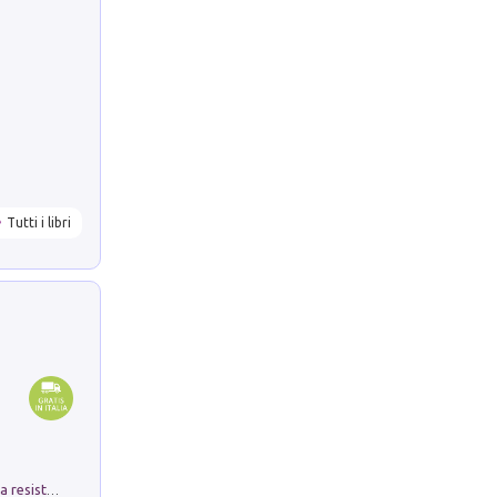
Tutti i libri
Memorial Santa Giulia. Sculture per la resistenza Monchio di Palagano