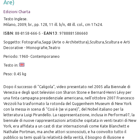
Are)
Edizioni Charta
Testo Inglese.
Milano, 2009; br., pp. 128, 11 ill. b/n, 48 ill. col., cm 17x24.
ISBN
:
88-8158-666-5
-
EAN13
:
9788881586660
Soggetto: Fotografia,Saggi (Arte o Architettura),Scultura,Scultura e Arti
Decorative - Monografie,Teatro
Periodo: 1960- Contemporaneo
Testo in:
Peso: 0.45 kg
Dopo il successo di "Caligola", video presentato nel 2005 alla Biennale di
Venezia e degli spot televisivi con Sharon Stone e Bernard-Henri Lévy per
una finta campagna presidenziale americana, nell'ottobre 2007 Francesco
Vezzoli ha trasformato la rotonda del Guggenheim Museum di New York
con la messa in scena di "Così è (se vi pare)", del Nobel italiano per la
letteratura Luigi Pirandello. La rappresentazione, inclusa in Performa07, la
biennale di nuove rappresentazioni artistiche ospitata in venti teatri di New
York, era affidata a un cast di star internazionali come Kate Blanchett e
Nathalie Portman, ma anche attori sconosciuti, e ha coinvolto tutto il
pubblico su temi quali la relatività della verità, il bisogno di illusione e