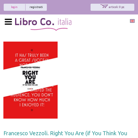
login
registrati
articoli: 0 pz.
Francesco Vezzoli. Right You Are (if You Think You