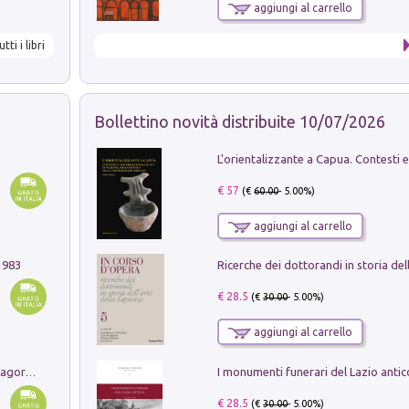
aggiungi al carrello
utti i libri
Bollettino novità distribuite 10/07/2026
€ 57
(€
60.00
- 5.00%)
aggiungi al carrello
1983
€ 28.5
(€
30.00
- 5.00%)
aggiungi al carrello
Pastori. Sguardi contemporanei tra il Lagorai e la pianura. Ediz. illustrata
€ 28.5
(€
30.00
- 5.00%)