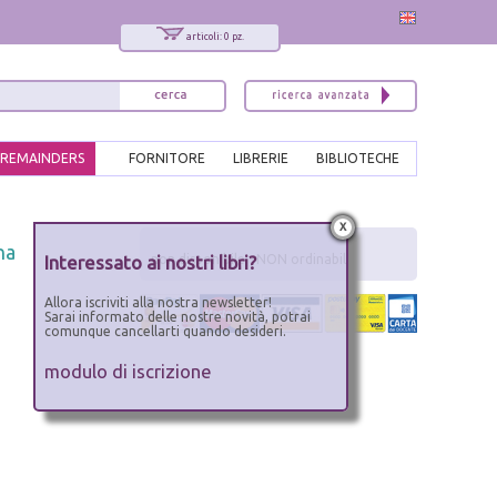
articoli: 0 pz.
REMAINDERS
FORNITORE
LIBRERIE
BIBLIOTECHE
x
na
Interessato ai nostri libri?
non disponibile - NON ordinabile
Allora iscriviti alla nostra newsletter!
Sarai informato delle nostre novità, potrai
comunque cancellarti quando desideri.
modulo di iscrizione