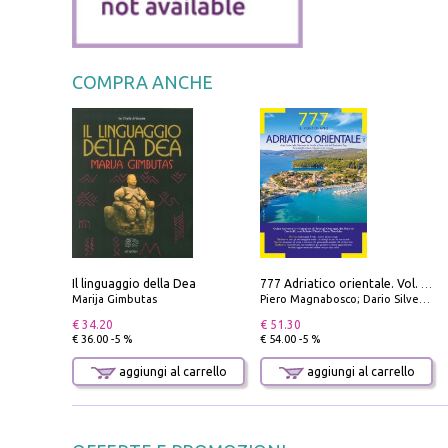
COMPRA ANCHE
Il linguaggio della Dea
777 Adriatico orientale. Vol. 1: Istria, Costa della Dalmazia da Smrika a Zara, Isole del Quarnaro, Pag, Arcipelaghi di Zara, Sibenico e Incoronate
Marija Gimbutas
Piero Magnabosco; Dario Silvestro; Marco Sbrizzi
€ 34.20
€ 51.30
€ 36.00 -5 %
€ 54.00 -5 %
aggiungi al carrello
aggiungi al carrello