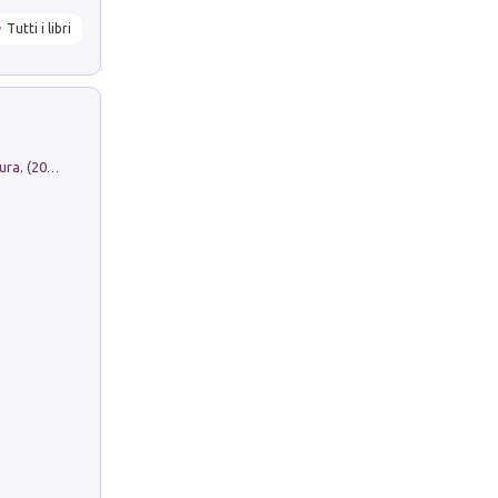
Tutti i libri
Dromos. Libro periodico di architettura. (2026). Vol. 15: Post-model