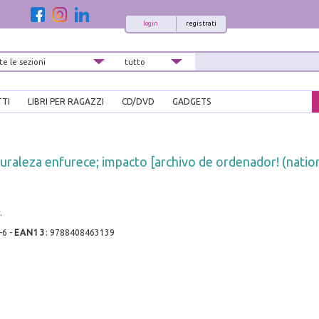
login
registrati
TTI
LIBRI PER RAGAZZI
CD/DVD
GADGETS
uraleza enfurece; impacto [archivo de ordenador! (natio
.
-6
-
EAN13
:
9788408463139