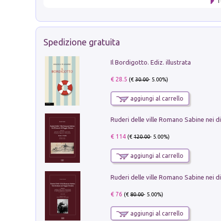
T
Spedizione gratuita
Il Bordigotto. Ediz. illustrata
€ 28.5
(€
30.00
- 5.00%)
aggiungi al carrello
€ 114
(€
120.00
- 5.00%)
aggiungi al carrello
€ 76
(€
80.00
- 5.00%)
aggiungi al carrello