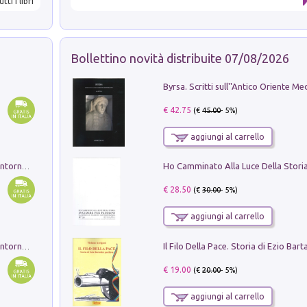
utti i libri
Bollettino novità distribuite 07/08/2026
€ 42.75
(€
45.00
- 5%)
aggiungi al carrello
Ruderi delle ville Romano Sabine nei dintorni di Poggio Mirteto. Illustrati dal dott.re prof.re cav.re Ercole Nardi regio ispettore degli scavi e monumenti. Anno 1885. Tavole e studio. Con 25 tavole fuori testo in cartella editoriale
€ 28.50
(€
30.00
- 5%)
aggiungi al carrello
Ruderi delle ville Romano Sabine nei dintorni di Poggio Mirteto. Illustrati dal dott.re prof.re cav.re Ercole Nardi regio ispettore degli scavi e monumenti. Anno 1885
€ 19.00
(€
20.00
- 5%)
aggiungi al carrello