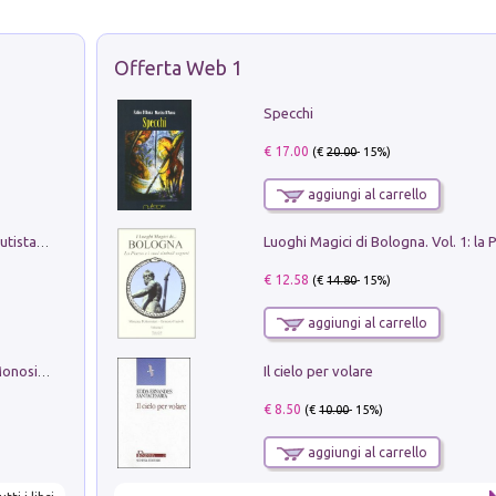
Offerta Web 1
Specchi
€ 17.00
(€
20.00
- 15%)
aggiungi al carrello
Pietro Bellotti Detto Canaletty. Un Vedutista Veneziano nella Francia dell'Ancien Régime
€ 12.58
(€
14.80
- 15%)
aggiungi al carrello
Il cielo per volare
La seduzione del gusto con Pipero & Monosilio
€ 8.50
(€
10.00
- 15%)
aggiungi al carrello