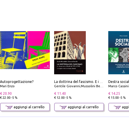
Autoprogettazione?
La dottrina del fascismo. E i documenti ufficiali dal 1919 al 1945
Mari Enzo
Gentile Giovanni;Mussolini Benito
Marco Cassini
€ 20.90
€ 11.40
€ 14.25
€ 22.00 -5 %
€ 12.00 -5 %
€ 15.00 -5 %
aggiungi al carrello
aggiungi al carrello
aggiu