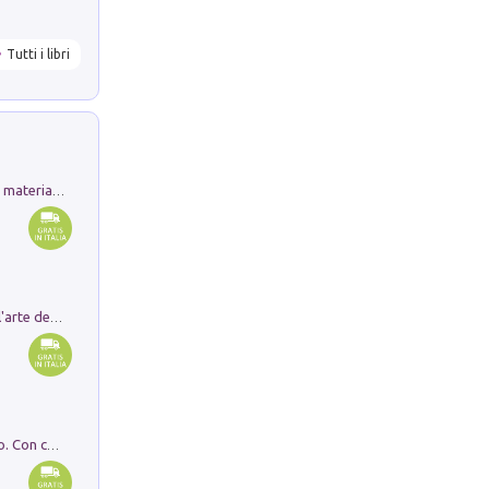
Tutti i libri
L'orientalizzante a Capua. Contesti e materiali dagli scavi di Werner Johannowsky nella necropoli di Fornaci. Nuova ediz.
Ricerche dei dottorandi in storia dell'arte della Sapienza
I monumenti funerari del Lazio antico. Con cartella con tavole