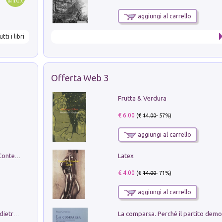
aggiungi al carrello
utti i libri
Offerta Web 3
Frutta & Verdura
€ 6.00
(€
14.00
- 57%)
aggiungi al carrello
Latex
in alto! Livello A1. Con CD-Audio. Con Contenuto digitale per accesso on line
€ 4.00
(€
14.00
- 71%)
aggiungi al carrello
Conte e Mattarella. Sul palcoscenico e dietro le quinte del Quirinale. Un racconto sulle istituzioni