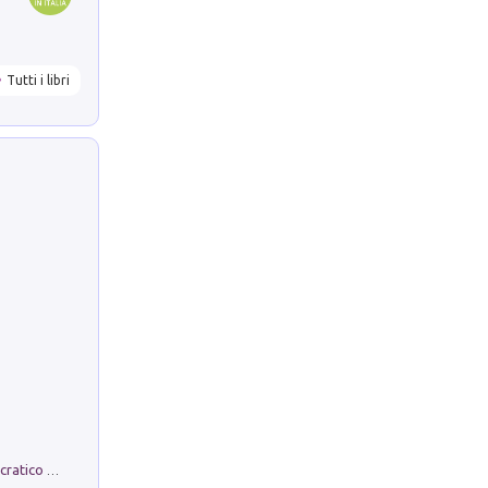
Tutti i libri
La comparsa. Perché il partito democratico non è mai nato