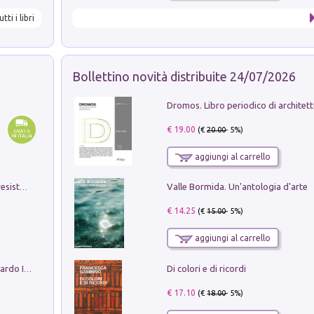
utti i libri
Bollettino novità distribuite 24/07/2026
€ 19.00
(€
20.00
- 5%)
aggiungi al carrello
Valle Bormida. Un'antologia d'arte
Memorial Santa Giulia. Sculture per la resistenza Monchio di Palagano
€ 14.25
(€
15.00
- 5%)
aggiungi al carrello
Di colori e di ricordi
Sofiana. In Sicilia centro-meridionale (tardo III-metà IX secolo d.C.): dall'agro-town tardo-imperiale al villaggio medio-bizantino. Nuova ediz.
€ 17.10
(€
18.00
- 5%)